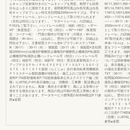
ムキャップ反射体付きのビームキャップを用意。夜間でも柱部
8C11,30011,90
分をはっきりと識別できます。昼間夜間写真は白色写真は白色
8PL14,70015,3
柱キャップオプション特注支柱間隔2000mmサイズは、手すり
11W13,10013,80
「サポートレール」がハンドレールとして取り付けられます
450——11E14,40
（支柱は特注になります）。「サポートレール」の詳細は、
————30-11
P.552をご覧下さい。ハンドレール特注・傾斜（特注）＝0°〜
2000mmサイ
45°〈角度指定〉・コーナー柱（特注）＝90°〜180°〈角度指
として取り付けら
定・コーナー柱〉・門扉の製作が可能です（片開き：W=1ｍ、
トレール」の詳細は
両開き：W=2m）。・はね出し、壁付けが可能です。詳細はお
45°取付金具と傾
問合せ下さい。主要材質スチール色K-ブラウンK-ステンTXK-
本体パネルは、レ
N〈30-11〉〈30-11（8）〉側面図〈20-11（8）〉側面図※支柱間
度をフリーで調整
隔2000mmのみ種別P横断防止柵種別P横断防止柵種別P転落防
工できます。傾斜
止柵種別P転落防止柵ハンドレール可（特注）ハンドレール可
間隔2mでは一連
（特注）傾斜可〈特注〉傾斜可〈特注〉受注生産新商品ライン
ついては部材価格
アップＰＯＳＰＮ-ＩＰＮ-ＥＰＥＰＥＩＦＩＳＧＦ-１ＳＧＦ-２
は、表示価格より
ＳＴＥ・ＳＴＩＳＴＸ楽樹（らくじゅ）歩行者自転車用柵種別
の場合主要材質スチ
ＰＴＸスチール製防護柵618使用上・施工上のご注意P.774技術
TXT〈30-11〉
資料P.756部材価格表P.732規格価格表公共エクステリア編（別
柱間隔2000m
冊）UJ8700_P.491表示価格には、消費税・工事費・配送費は含
落防止柵種別P転
まれておりません。風速・風向きの影響で、風による音鳴りが
可（特注）傾斜可
発生する場合があります。商品の色は印刷の性質上実物と多少
の製作が可能です
違うことがあります。データサービス標準図CADBIM取説P.11参
ね出し、壁付けが
照●姿図
インアップＰＯＳ
Ｆ-２ＳＴＥ・Ｓ
種別ＰＴＸスチール
のご注意P.774
（別冊）UJ8700
参照●姿図