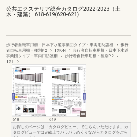
公共エクステリア総合カタログ2022-2023（土
木・建築） 618-619(620-621)
歩行者自転車用柵・日本下水道事業団タイプ・車両用防護柵
歩行
者自転車用柵・種別P 2
TXK-N
歩行者自転車用柵・日本下水道
事業団タイプ・車両用防護柵
歩行者自転車用柵・種別P 2
TXT
618
619
お探しのページは「カタログビュー」でごらんいただけます。カ
タログビューではweb上でパラパラめくりながらカタログをごら