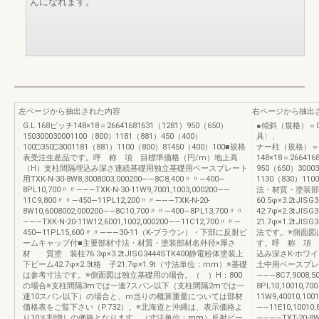
んになれます。
左ページから抽出された内容
右ページから抽出
G.L.168ピッチ148×18＝26641681631（1281）950（650）
●傾斜（規格）＝0
150300030001100（800）1181（881）450（400）
具〉、 12.
100□350□3001181（881）1100（800）81450（400）100■規格
ナー柱（規格）＝9
表受注生産品です。呼 称 項 目標準価格（円/m）地上高
148×18＝26641
（H）支柱間隔埋込み深さ連続基礎用独立基礎用ベースプレート
950（650）30003
用TXK-N-30-8W8,3008003,000200——8C8,400〃〃—400—
1130（830）11
8PL10,700〃〃———TXK-N-30-11W9,7001,1003,000200——
法・材質・塗装
11C9,800〃〃—450—11PL12,200〃〃———TXK-N-20-
60.5φ×3.2tJ
8W10,6008002,000200——8C10,700〃〃—400—8PL13,700〃〃
42.7φ×2.3tJIS
———TXK-N-20-11W12,6001,1002,000200——11C12,700〃〃—
21.7φ×1.2tJ
450—11PL15,600〃〃———30-11（K-ブラウン）・下部に反射ビ
法です。※側面図
ームキャップ付■主要部材寸法・材質・塗装部材名外径×厚さ
す。呼 称 項 
材 質塗 装柱76.3φ×3.2tJISG3444STK400静電粉体塗装上
込み深さK-ホワ
下ビーム42.7φ×2.3t格 子21.7φ×1.9t（寸法単位：mm）※基礎
土中用ベースプレート用T
は参考寸法です。※側面図は独立基礎用の場合。（ ）H：800
———8C7,9008,5
の場合※支柱間隔3mでは一連7スパン以下（支柱間隔2mでは一
8PL10,10010,7
連10スパン以下）の場合と、m当りの概算重量については部材
11W9,40010,100
価格表をご覧下さい（P.732）。※北海道と沖縄は、表示価格よ
——11E10,10010
り10％割増しの価格となります。（寸法単位：mm）反射ビー
————TXT-20-8W