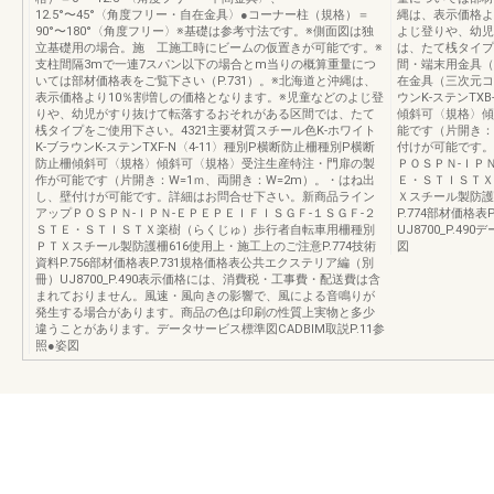
12.5°〜45°〈角度フリー・自在金具〉●コーナー柱（規格）＝
縄は、表示価格よ
90°〜180°〈角度フリー〉※基礎は参考寸法です。※側面図は独
よじ登りや、幼児
立基礎用の場合。施 工施工時にビームの仮置きが可能です。※
は、たて桟タイプ
支柱間隔3mで一連7スパン以下の場合とm当りの概算重量につ
間・端末用金具（
いては部材価格表をご覧下さい（P.731）。※北海道と沖縄は、
在金具（三次元コ
表示価格より10％割増しの価格となります。※児童などのよじ登
ウンK-ステンTX
りや、幼児がすり抜けて転落するおそれがある区間では、たて
傾斜可〈規格〉傾
桟タイプをご使用下さい。4321主要材質スチール色K-ホワイト
能です（片開き：
K-ブラウンK-ステンTXF-N〈4-11〉種別P横断防止柵種別P横断
付けが可能です。
防止柵傾斜可〈規格〉傾斜可〈規格〉受注生産特注・門扉の製
ＰＯＳＰＮ-ＩＰ
作が可能です（片開き：W=1ｍ、両開き：W=2m）。・はね出
Ｅ・ＳＴＩＳＴＸ
し、壁付けが可能です。詳細はお問合せ下さい。新商品ライン
Ｘスチール製防護柵
アップＰＯＳＰＮ-ＩＰＮ-ＥＰＥＰＥＩＦＩＳＧＦ-１ＳＧＦ-２
P.774部材価格
ＳＴＥ・ＳＴＩＳＴＸ楽樹（らくじゅ）歩行者自転車用柵種別
UJ8700_P.4
ＰＴＸスチール製防護柵616使用上・施工上のご注意P.774技術
図
資料P.756部材価格表P.731規格価格表公共エクステリア編（別
冊）UJ8700_P.490表示価格には、消費税・工事費・配送費は含
まれておりません。風速・風向きの影響で、風による音鳴りが
発生する場合があります。商品の色は印刷の性質上実物と多少
違うことがあります。データサービス標準図CADBIM取説P.11参
照●姿図