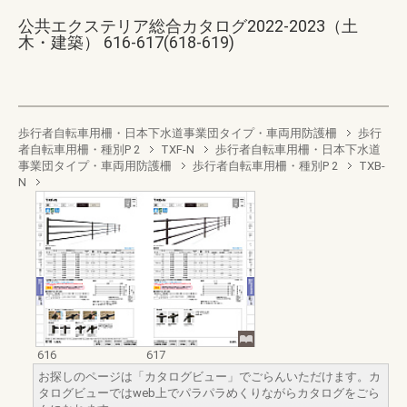
公共エクステリア総合カタログ2022-2023（土
木・建築） 616-617(618-619)
歩行者自転車用柵・日本下水道事業団タイプ・車両用防護柵
歩行
者自転車用柵・種別P 2
TXF-N
歩行者自転車用柵・日本下水道
事業団タイプ・車両用防護柵
歩行者自転車用柵・種別P 2
TXB-
N
616
617
お探しのページは「カタログビュー」でごらんいただけます。カ
タログビューではweb上でパラパラめくりながらカタログをごら