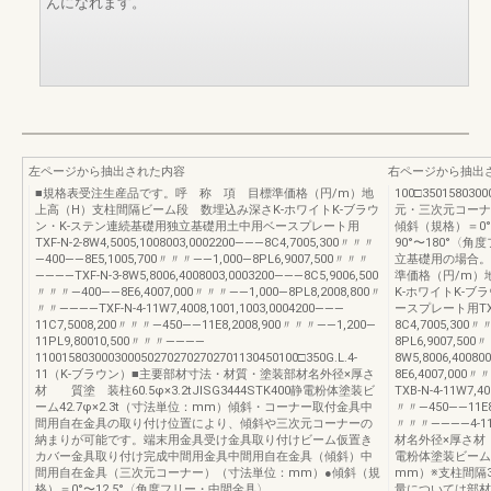
んになれます。
左ページから抽出された内容
右ページから抽出
■規格表受注生産品です。呼 称 項 目標準価格（円/m）地
100□3501580300
上高（H）支柱間隔ビーム段 数埋込み深さK-ホワイトK-ブラウ
元・三次元コーナ
ン・K-ステン連続基礎用独立基礎用土中用ベースプレート用
傾斜（規格）＝0
TXF-N-2-8W4,5005,1008003,0002200———8C4,7005,300〃〃〃
90°〜180°〈
—400——8E5,1005,700〃〃〃——1,000—8PL6,9007,500〃〃〃
立基礎用の場合
————TXF-N-3-8W5,8006,4008003,0003200———8C5,9006,500
準価格（円/m）
〃〃〃—400——8E6,4007,000〃〃〃——1,000—8PL8,2008,800〃
K-ホワイトK-
〃〃————TXF-N-4-11W7,4008,1001,1003,0004200———
ースプレート用TXB-N
11C7,5008,200〃〃〃—450——11E8,2008,900〃〃〃——1,200—
8C4,7005,300
11PL9,80010,500〃〃〃————
8PL6,9007,500
1100158030003000502702702702701130450100□350G.L.4-
8W5,8006,4008
11（K-ブラウン）■主要部材寸法・材質・塗装部材名外径×厚さ
8E6,4007,000
材 質塗 装柱60.5φ×3.2tJISG3444STK400静電粉体塗装ビ
TXB-N-4-11W7,4
ーム42.7φ×2.3t（寸法単位：mm）傾斜・コーナー取付金具中
〃〃—450——11E8,
間用自在金具の取り付け位置により、傾斜や三次元コーナーの
〃〃〃————4-
納まりが可能です。端末用金具受け金具取り付けビーム仮置き
材名外径×厚さ材 質
カバー金具取り付け完成中間用金具中間用自在金具（傾斜）中
電粉体塗装ビーム4
間用自在金具（三次元コーナー）（寸法単位：mm）●傾斜（規
mm）※支柱間隔
格）＝0°〜12.5°〈角度フリー・中間金具〉、
量については部材