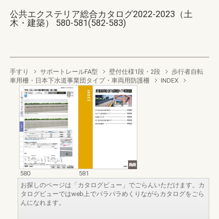
公共エクステリア総合カタログ2022-2023（土
木・建築） 580-581(582-583)
手すり
サポートレールFA型
壁付仕様1段・2段
歩行者自転
車用柵・日本下水道事業団タイプ・車両用防護柵
INDEX
580
581
お探しのページは「カタログビュー」でごらんいただけます。カ
タログビューではweb上でパラパラめくりながらカタログをごら
んになれます。