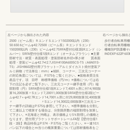
左ページから抽出された内容
右ページから抽出
2500（ビーム長）ＲエンドＳエンド1502000以内（230）
歩行者自転車用柵
50.650.6ビームφ42.72500（ビーム長）ＲエンドＳエンド
行者自転車用柵種
1502000以内（230）ビームφ42.7SRFA壁付仕様2段Rエンド（シ
柵種別P防護柵そ
ルバー）SRFA壁付仕様1段Rエンド（オータムブラウン）■主要
INDEXP.622P.603
部材寸法・材質・表面処理・塗装部材名外径×厚さ材 質表面
処理・塗装ビームφ42.7×t2.7JISH4100A6005CS-T5（A6N01S-
T5）JISH8602壁付用ブラケット—アルミダイカスト焼付塗装ア
ルミ鋳物（寸法単位：mm）●傾斜、コーナー、三次元コーナー
の対応角度については、P.575をご覧ください。■規格表受注生
産品です。項 目呼 称標準価格（円/m）※価格については右
下の注記を必ずご覧下さい。三次元コーナー継手使用（円）端
部割増（円）SRFA壁付仕様1段Rエンド7,4001ヵ所に付14,900加
算16,200加算〃Sエンド7,20011,000加算SRFA壁付仕様2段ビー
ムφ42.7＋φ42.7Rエンド14,7001ヵ所に付29,800加算32,400加算
〃 〃Sエンド14,30022,000加算※三次元コー
ナー継手の詳細はP.575を参照して下さい。※標準価格を分割し
て二連以上で積算する場合は、分割箇所数の端部割増を加算し
て下さい。※北海道と沖縄は、表示価格より5％割増しの価格と
なります。壁付用ブラケットサポートレールFA型【壁付仕様1
段・2段】商品特長はP.574・P.575をご覧ください。※一連10ス
パン以下の場合とm当りの概算重量については部材価格表をご