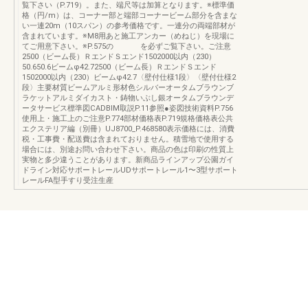
覧下さい（P.719）。また、端尺等は加算となります。※標準価
格（円/m）は、コーナー部と端部コーナービーム部分を含まな
い一連20m（10スパン）の参考価格です。一連分の両端部材が
含まれています。※M8用あと施工アンカー（めねじ）を現場に
てご用意下さい。※P.575の を必ずご覧下さい。ご注意
2500（ビーム長）ＲエンドＳエンド1502000以内（230）
50.650.6ビームφ42.72500（ビーム長）ＲエンドＳエンド
1502000以内（230）ビームφ42.7〈壁付仕様1段〉〈壁付仕様2
段〉主要材質ビームアルミ形材色シルバーオータムブラウンブ
ラケットアルミダイカスト・鋳物いぶし銀オータムブラウンデ
ータサービス標準図CADBIM取説P.11参照●姿図技術資料P.756
使用上・施工上のご注意P.774部材価格表P.719規格価格表公共
エクステリア編（別冊）UJ8700_P.468580表示価格には、消費
税・工事費・配送費は含まれておりません。積雪地で使用する
場合には、別途お問い合わせ下さい。商品の色は印刷の性質上
実物と多少違うことがあります。新商品ラインアップ公園ガイ
ドライン対応サポートレールUDサポートレール1〜3型サポート
レールFA型手すり受注生産