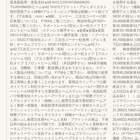
質表面処理・塗装支柱φ60.5×t3.2JISH4100A6063S-
を使用する場合、
T5JISH8602※ビームφ42.7×t2.0ブラケット—アルミダイカスト
して下さい（価
焼付塗装アルミ鋳物※アルミラッピング形材は樹脂シート貼りで
礎用アルミ支柱ス
す。(寸法単位：mm）●傾斜、コーナー、三次元コーナーの対
SR2C-F1段セン
応角度については、P.554をご覧ください。商品特長はP.552〜
29,000加算29,
555をご覧ください。サポートレール1型センター柱タイプ【フ
算42,300加算53
ロントビーム1段】（ステンレス製手すり）●姿図●姿図●姿図
加算59,100加算7
SR1C-F1段Uエンド三次元コーナー継手使用（支柱：ヘアーライ
算67,700加算79
ン）SR2C-F1段支柱エンド・三次元コーナー柱使用（アルミ支
49,700加算6
柱：オータムブラウン）SR3C-F1段Rエンドビームφ42.7＋
下記の価格を上記
φ42.7三次元コーナー柱使用（支柱：シャイングレー、ビーム：
呼 称使用部材
チェリーウッド）サポートレール3型センター柱タイプ【フロン
イングレー柿渋チ
トビーム1段】（アルミ製手すり）サポートレール2型センター
ー柿渋チェリーウ
柱タイプ【フロントビーム1段】（木目調手すり）564表示価格
29,000加算29,
には、消費税・工事費・配送費は含まれておりません。ステン
手41,800加算41
レス製品の特性については、P.758をご覧下さい。積雪地で使用
割増45,000加算4
する場合には、別途お問い合わせ下さい。商品の色は印刷の性
増39,600加算39
質上実物と多少違うことがあります。新商品ラインアップ公園
32,000加算32,
ガイドライン対応サポートレールUDサポートレール1〜3型サポ
産品です。項 目
ートレールFA型手すり主要材質ビームステンレス色・表面処理
上の注記を必ずご
バフ研磨支柱ステンレスヘアーラインまたはバフ研磨ブラケッ
込み深さ（ ）は
トアルミダイカスト・鋳物いぶし銀受注生産主要材質ビームア
ムブラウンシャイ
ルミ形材＋樹脂色・表面処理木目調支柱アルミ形材オータムブ
ンシャイングレー柿
ラウンシャイングレー―ステンレス――ヘアーラインまたはバフ
21,20023,10021
研磨ブラケットアルミダイカスト・鋳物オータムブラウンいぶ
ンド21,00022,8
し銀いぶし銀受注生産※ビームと支柱・ブラケットの色は、下表
20,60022,40
以外の組み合わせも可能です。主要材質ビームアルミ形材色※オ
RエンドSエンド
ータムブラウンシャイングレー――アルミラッピング形材――柿
以下の場合とm当
渋チェリーウッド支柱アルミ形材オータムブラウンシャイング
さい（P.716〜
レーオータムブラウンシャイングレーブラケットアルミダイカ
価格（円/m）は