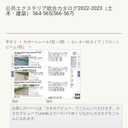
公共エクステリア総合カタログ2022-2023（土
木・建築） 564-565(566-567)
手すり
サポートレール1型～3型
センター柱タイプ［フロント
ビーム1段］
564
565
お探しのページは「カタログビュー」でごらんいただけます。カ
タログビューではweb上でパラパラめくりながらカタログをごら
んになれます。