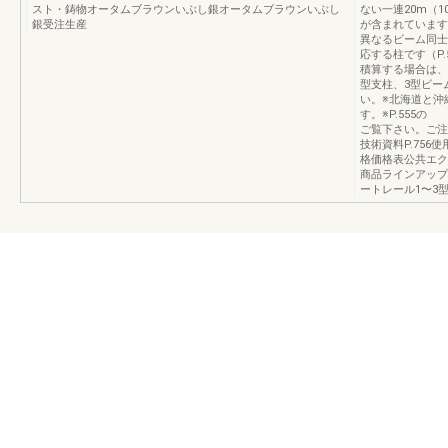
スト・鋳物オータムブラウンいぶし銀オータムブラウンいぶし
ない一連20m（
銀受注生産
が含まれています
異なるビーム同士
応する柱です（P
積算する場合は、
型支柱、3型ビー
い。※北海道と沖
す。※P.555
ご覧下さい。ご注意
技術資料P.756使
格価格表公共エクステ
商品ラインアップ
ートレール1〜3