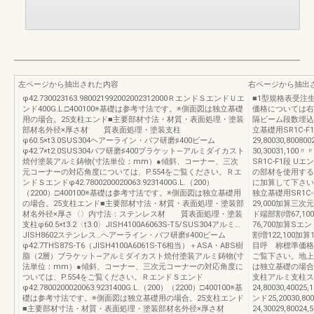
左ページから抽出された内容
右ページから抽出
φ42.730023163.980021992002002312000ＲエンドＳエンドＵエ
■1型規格表受注
ンド400G.L.□400100※基礎は参考寸法です。※側面図は独立基礎
価格については右
用の場合。25支柱エンド■主要部材寸法・材質・表面処理・塗装
隔ビーム段数埋込
部材名外径×厚さ材 質表面処理・塗装支柱
立基礎用SR1C-F
φ60.5×t3.0SUS304ヘアーライン・バフ研磨♯400ビーム
29,80030,8008
φ42.7×t2.0SUS304バフ研磨♯400ブラケット—アルミダイカスト
30,30031,100
焼付塗装アルミ鋳物(寸法単位：mm）●傾斜、コーナー、三次
SR1C-F1段 Uエ
元コーナーの対応角度については、P.554をご覧ください。Ｒエ
の部材を使用する
ンドＳエンドφ42.7800200020063.9231400G.L.（200）
に加算して下さ
（2200）□400100※基礎は参考寸法です。※側面図は独立基礎用
独立基礎用SR1C
の場合。25支柱エンド■主要部材寸法・材質・表面処理・塗装部
29,000加算三次
材名外径×厚さ〈〉内寸法：ステンレス材 質表面処理・塗装
ド端部割増67,10
支柱φ60.5×t3.2〈t3.0〉JISH4100A6063S-T5/SUS304アルミ…
76,700加算Sエ
JISH8602ステンレス…ヘアーライン・バフ研磨♯400ビーム
割増122,100
φ42.7THS87S-T6（JISH4100A6061S-T6相当）＋ASA・ABS樹
目呼 称標準価格
脂（2層）ブラケット—アルミダイカスト焼付塗装アルミ鋳物(寸
ご覧下さい。地上
法単位：mm）●傾斜、コーナー、三次元コーナーの対応角度に
は独立基礎の場合
ついては、P.554をご覧ください。ＲエンドＳエンド
支柱アルミ支柱ステ
φ42.7800200020063.9231400G.L.（200）（2200）□400100※基
24,80030,40025
礎は参考寸法です。※側面図は独立基礎用の場合。25支柱エンド
ンド25,20030,8
■主要部材寸法・材質・表面処理・塗装部材名外径×厚さ材
24,30029,80