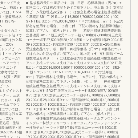
1段Rエンド三次
■1型規格表受注生産品です。項 目呼 称標準価格（円/m）※
ーム：柿渋）●
価格については右の注記を必ずご覧下さい。地上高（H）支柱間
は、P.554
隔ビーム段数埋込み深さ（ ）は独立基礎の場合連続基礎用独
理・塗装部材名
立基礎用SR1-T1段 Rエンド16,30016,7008002,0001200（400）
HS87S-
SR1-T1段 Sエンド15,80016,300〃〃〃(寸法単位：mm）下記の
ーム
部材を使用する場合、1ヵ所に付、下記の価格を上記標準価格に
—アルミダイカスト
加算して下さい（価格：円）。呼 称使用部材連続基礎用独
脂シート貼りで
立基礎用SR1-T1段三次元コーナー柱7,100加算7,000加算三次元
側面図は独立基
コーナー継手27,500加算28,400加算Rエンド端部割増39,000加算
.（200）
39,900加算Sエンド端部割増30,400加算31,300加算■2型規格表
型【トップビーム
受注生産品です。項 目呼 称標準価格（円/m）※価格につい
型【トップビー
ては右上の注記を必ずご覧下さい。地上高（H）支柱間隔ビーム
トップビーム1
段数埋込み深さ（ ）は独立基礎の場合連続基礎用独立基礎用
柱：ヘアーライ
アルミ支柱ステンレス支柱アルミ支柱ステンレス支柱SR2-T1段
ドＲエンド
Rエンド12,20016,50012,50017,1008002,0001200（400）SR2-
※基礎は参考寸法で
T1段 Sエンド11,80016,10012,10016,600〃〃〃(寸法単位：
法・材質・表面
mm）下記の部材を使用する場合、1ヵ所に付、下記の価格を上
塗装支柱
記標準価格に加算して下さい（価格：円）。呼 称使用部材
0ビーム
連続基礎用独立基礎用アルミ支柱ステンレス支柱アルミ支柱ス
—アルミダイカスト
テンレス支柱SR2-T1段三次元コーナー柱8,800加算7,100加算
コーナー、三次
8,700加算7,000加算三次元コーナー継手19,700加算27,500加算
ください。●姿
20,200加算28,400加算Rエンド端部割増32,400加算40,200加算
オータムブラウ
32,900加算41,100加算Sエンド端部割増23,400加算31,200加算
度については、
23,900加算32,100加算下記の部材を使用する場合、1ヵ所に付、
※側面図は独立基
下記の価格を上記標準価格に加算して下さい（価格：円）。
.（200）
呼 称使用部材連続基礎用独立基礎用オータムブラウンシャ
・表面処理・塗装
イングレー柿渋チェリーウッドオータムブラウンシャイングレ
質表面処理・塗
ー柿渋チェリーウッドSR3-T1段三次元コーナー柱8,800加算
0A6061S-T6相
8,800加算8,700加算8,700加算三次元コーナー継手19,700加算
ヘアーライン・バ
19,700加算20,200加算20,200加算Rエンド端部割増18,600加算