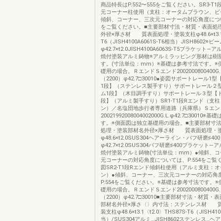
商品特長はP.552〜555をご覧ください。SR3-T
元コーナー柱使用（支柱：オータムブラウン、ビ
傾斜、コーナー、三次元コーナーの対応角度について
をご覧ください。■主要部材寸法・材質・表面処
外径×厚さ材 質表面処理・塗装支柱φ48.6×t3.1T
T6（JISH4100A6061S-T6相当）JISH8602※ビ
φ42.7×t2.0JISH4100A6063S-T5ブラケット
焼付塗装アルミ鋳物※アルミラッピング形材は樹
す。(寸法単位：mm）※基礎は参考寸法です。※
礎用の場合。ＲエンドＳエンド2002000800400G.L
（2200）φ42.7□30010●姿図サポートレール1
1段】（ステンレス製手すり）サポートレール２
ム1段】（木目調手すり）サポートレール３型【
段】（アルミ製手すり）SR1-T1段Rエンド（支
ン）／名塩団地歩行者専用道路（兵庫県）Ｓエン
20021992008004002000G.L.φ42.7□30010
す。※側面図は独立基礎用の場合。■主要部材寸
処理・塗装部材名外径×厚さ材 質表面処理・
φ48.6×t2.0SUS304ヘアーライン・バフ研磨♯40
φ42.7×t2.0SUS304バフ研磨♯400ブラケット
焼付塗装アルミ鋳物(寸法単位：mm）●傾斜、
元コーナーの対応角度については、P.554をご覧
図SR2-T1段Rエンド傾斜柱使用（アルミ支柱：
ン）●傾斜、コーナー、三次元コーナーの対応角
P.554をご覧ください。※基礎は参考寸法です。
礎用の場合。ＲエンドＳエンド2002000800400G.L
（2200）φ42.7□30010■主要部材寸法・材質
部材名外径×厚さ〈〉内寸法：ステンレス材 
装支柱φ48.6×t3.1〈t2.0〉THS87S-T6（JISH410
当）/SUS304アルミ…JISH8602ステンレス…