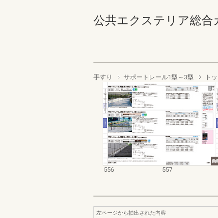
公共エクステリア総合カタログ
手すり
サポートレール1型～3型
トッ
556
557
左ページから抽出された内容