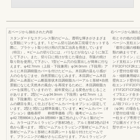
左ページから抽出された内容
右ページから抽出
スタンダードなステンレス製のビーム。透明な輝きがさまざま
柱とその他の仕様
な景観にマッチします。1.ビーム切り詰め加工現場でカットする
ページへ支柱エン
際に、ブラケット取り付け用の穴加工治具を用意しています
「都市公園の移動
（特注）。※ビームの切り口には、バリなどが出ないように加工
類の納まりです。
して下さい。また、切り口に焼けが生じた場合は、市販の焼け
ガイドライン」に
取り剤を使用して下さい。1型ビーム穴の位置出しが簡単に行な
ンド支柱エンドF1
えます。φ42.7mm（上段・下段兼用）φ34.0mm（下段用）ア
F1F2CF1CF
ルミに木目調樹脂カバーを付けたビーム。木目調の温もり感が
ンド壁付仕様1段・
人の心をなごませ、自然景観になじみます。木目調ビーム木目
ル・傾斜兼用縦Uエ
調ビーム表面ビーム断面形状木目調樹脂カバーアルミ形材※自然
壁向エンド壁付仕
景観になじむ天然木の風合いを再現するために、木目調樹脂カ
柱エンドF1F2CF
バーを採用していますので、経年変化による変色が生じること
ドF1F2CF1CF
があります。2型ビームφ34.0mm（下段用）φ42.7mm（上
イプSエンド全タ
段・下段兼用）ビームカバー（オプション）ビームカバービー
ター柱タイプフロン
ムの継目を美しく仕上げるビームカバーをオプション設定して
ム1段フロントビ
います。2型と3型には標準装備しています。■ビームカバー（オ
（φ34）の場合
プション）価格表呼 称標準価格（円）備考ビームカバー
ド壁付仕様1段・
φ42.7用8804コ入φ34.0用880〃施工性のよいアルミ製のビー
ー柱タイプ専用で
ム。カラーはアルミラッピング形材2色と、アルミ形材2色の計4
プ公園ガイドライ
色から選べます。 3型ビームアルミラッピング形材ビームアルミ
型サポートレール
形材ビームアルミ形材に木目調シートを貼り付けたビームで
す。プランニングの幅がさらに広がります。アルミラッピング