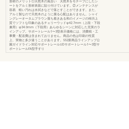
形材のメリット①天然木の風合い 天然木をモチーフにしたシ
ートをアルミ形材表面に貼り付けています。②メンテナンスが
容易 軽い汚れは水拭きなどで落とすことができます。また、
アルミ製なので天然木のように腐る心配はありません。シャイ
ングレーオータムブラウン落ち着きある和のイメージの柿渋上
質でソフトな印象のあるチェリーウッドφ42.7mm（上段・下段
兼用）φ34.0mm（下段用）あらゆるシーンに対応した充実のラ
インアップ。サポートレール1〜3型表示価格には、消費税・工
事費・配送費は含まれておりません。商品の色は印刷の性質
上、実物と多少違うことがあります。552新商品ラインアップ公
園ガイドライン対応サポートレールUDサポートレール1〜3型サ
ポートレールFA型手すり