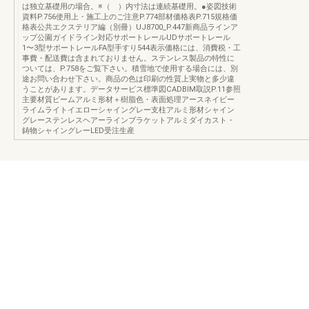
は独立基礎用の場合。※（ ）内寸法は連続基礎用。●姿図技術
資料P.756使用上・施工上のご注意P.774部材価格表P.715規格価
格表公共エクステリア編（別冊）UJ8700_P.447新商品ラインア
ップ公園ガイドライン対応サポートレールUDサポートレール
1〜3型サポートレールFA型手すり544表示価格には、消費税・工
事費・配送費は含まれておりません。ステンレス製品の特性に
ついては、P.758をご覧下さい。積雪地で使用する場合には、別
途お問い合わせ下さい。商品の色は印刷の性質上実物と多少違
うことがあります。データサービス標準図CADBIM取説P.11参照
主要材質ビームアルミ形材＋樹脂色・表面処理アースネイビー
ライムライトイエローシャイングレー支柱アルミ形材シャイン
グレーステンレスヘアーラインブラケットアルミダイカスト・
鋳物シャイングレーLED受注生産