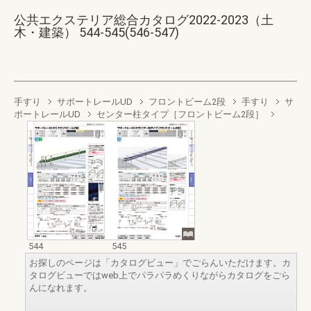
公共エクステリア総合カタログ2022-2023（土
木・建築） 544-545(546-547)
手すり
サポートレールUD
フロントビーム2段
手すり
サ
ポートレールUD
センター柱タイプ［フロントビーム2段］
544
545
お探しのページは「カタログビュー」でごらんいただけます。カ
タログビューではweb上でパラパラめくりながらカタログをごら
んになれます。