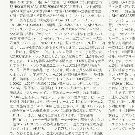
加算52,800加算LED柱―6,500加算―6,500加算Uエンド端部割増
部割増69,600加算
56,400加算59,600加算57,600加算60,200加算支柱エンド端部割
法・材質・表面処
増37,400加算40,600加算38,600加算41,200加算■主要部材寸法・
レス材 質表面処理・
材質・表面処理・塗装部材名外径×厚さ〈〉内寸法：ステンレス
JISH4100A606
材 質表面処理・塗装支柱φ48.6×t3.1〈t2.0〉THS87S-
アーラインビーム—J
T6（JISH4100A6061S-T6相当）/SUS304アルミ…JISH8602ス
層）ブラケット—
テンレス…ヘアーラインビーム—JISH4100A6063S-T5＋ASA・
位：mm）●傾斜
ABS樹脂（2層）ブラケット—アルミダイカスト焼付塗装アルミ
ては、P.542・P
鋳物(寸法単位：mm）●傾斜、コーナー、三次元コーナーの対
リージョイント使
応角度については、P.542・P.543をご覧ください。LED柱柱に内
斜納まり端部納ま
蔵したLEDが夜間の足元を明るく照らします。LED点灯時LED部
手支柱エンド納ま
LED柱には、電源ケーブル、トランス電源ユニットが必要です。
法です。※側面図
AC100V電源をトランスによりDC12Vに変換して、LED柱を点灯
礎用。特注フリー
させます。LED柱を複数本使用する場合は、LED渡り配線を使用
致します。サポー
して下さい。トランス電源ユニット※LEDには個体差があるた
ム2段】商品特長は
め、同一品番でも商品ごとに発光色、明るさが異なる場合があ
以下の場合とm当
りますので、ご了承下さい。■LED柱用部品価格表呼 称価格
さい（P.715
（円）備考トランス電源ユニット（35W）13,000電源ケーブル
（円/m）は、コ
6,50020mLED渡り配線6,1005m※部材拾い出し例については
一連20m（10
P.715をご覧下さい。端部納まりUエンド支柱エンドコーナー・
まれています。※P
傾斜納まりフリージョイント三次元コーナー継手納まり図は、
て」を必ずご覧下
P.550をご覧下さい。特注フリージョイント使用時は、ビームは
工上のご注意P.7
規格外で対応致します。サポートレールUD【フロントビーム2
ア編（別冊）UJ8
段】商品特長はP.541〜543をご覧ください。※一連10スパン以下
ン対応サポートレ
の場合とm当りの概算重量については部材価格表をご覧下さい
FA型手すり545
（P.715）。また、端尺等は加算となります。※標準価格
材質ビームアルミ
（円/m）は、コーナー部と端部コーナービーム部分を含まない
ムライトイエロー
一連20m（10スパン）の参考価格です。一連分の両端部材が含
ーステンレスヘア
まれています。※P.543の とP.788の「お手入れ方法につい
シャイングレー受
て」を必ずご覧下さい。ご注意※基礎は参考寸法です。※側面図