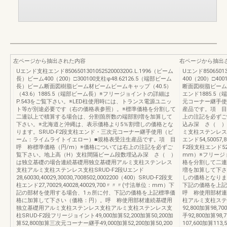
左ページから抽出された内容
右ページから抽出
Uエンド支柱エンド850650130105252000320G.L.1996（ビーム
Uエンド8506501
長）ビーム400（200）□300100支柱φ48.62126.5（端部ビーム
400（200）□40
長）ビーム断面図樹脂ビーム材ビームビームキャップ（40.5）
断面図樹脂ビーム材
（43.6）1885.5（端部ビーム長）※フリージョイントの詳細は
エンド1885.5
P.543をご覧下さい。※LED柱使用時には、トランス電源ユニッ
元コーナー継手使
ト等が別途必要です（右の価格表参照）。※標準価格を分割して
産品です。項 目
二連以上で積算する場合は、分割箇所数の端部割増を加算して
上の注記を必ずご
下さい。※北海道と沖縄は、表示価格より5％割増しの価格とな
込み深 さ（ ）
ります。SRUD-F2段支柱エンド・三次元コーナー継手使用（ビ
ミ支柱ステンレス
ーム：ライムライトイエロー）■規格表受注生産品です。項 目
エンド54,50057,8
呼 称標準価格（円/m）※価格については右上の注記を必ずご
F2段支柱エンド52,
覧下さい。地上高（H）支柱間隔ビーム段数埋込み深 さ（ ）
mm）※フリージ
は独立基礎の場合連続基礎用独立基礎用アルミ支柱ステンレス
格を分割して二連
支柱アルミ支柱ステンレス支柱SRUD-F2段Uエンド
増を加算して下さ
28,60030,40029,30030,7008502,0002200（400）SRUD-F2段支
しの価格となりま
柱エンド27,70029,40028,40029,700〃〃〃(寸法単位：mm）下
下記の価格を上記
記の部材を使用する場合、1ヵ所に付、下記の価格を上記標準価
呼 称使用部材連
格に加算して下さい（価格：円）。呼 称使用部材連続基礎用
柱アルミ支柱ステ
独立基礎用アルミ支柱ステンレス支柱アルミ支柱ステンレス支
92,800加算98,
柱SRUD-F2段フリージョイント49,000加算52,200加算50,200加
手92,800加算98
算52,800加算三次元コーナー継手49,000加算52,200加算50,200
107,600加算11