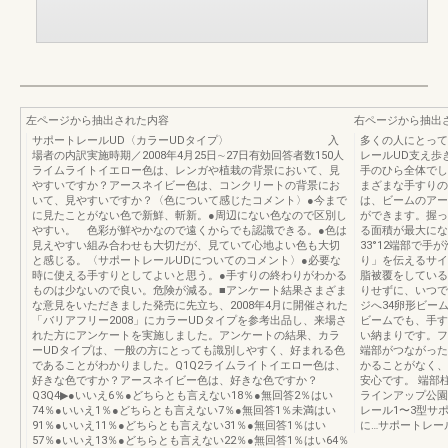
左ページから抽出された内容
右ページから抽出
サポートレールUD〈カラーUDタイプ〉 入
多くの人にとって
場者の内訳実施時期／2008年4月25日∼27日有効回答者数150人
レールUD支え歩
ライムライトイエロー色は、レンガや植栽の背景において、見
手のひら全体でし
やすいですか？アースネイビー色は、コンクリートの背景にお
まざまな手すりの
いて、見やすいですか？〈色について感じたコメント〉●今まで
は、ビームのアー
に見たことがない色で新鮮、斬新。●周辺にない色なので区別し
ができます。握っ
やすい。 色彩が鮮やかなので遠くからでも認識できる。●色は
る面積が最大にな
見えやすい組み合わせも大切だが、見ていて心地よい色も大切
33°12端部で
と感じる。〈サポートレールUDについてのコメント〉●必要な
り」を伝えるサイ
時に使える手すりとしてよいと思う。●手すりの終わりがわかる
脂被覆をしている
ものは少ないので良い。危険が減る。■アンケート結果さまざま
りせずに、いつで
な意見をいただきました発売に先立ち、2008年4月に開催された
ジへ34卵形ビー
「バリアフリー2008」にカラーUDタイプを参考出品し、来場さ
ビームでも、手す
れた方にアンケートを実施しました。アンケートの結果、カラ
い納まりです。フ
ーUDタイプは、一般の方にとっても識別しやすく、好まれる色
端部がつながった
であることがわかりました。Q1Q2ライムライトイエロー色は、
かることがなく、
好きな色ですか？アースネイビー色は、好きな色ですか？
安心です。 端部
Q3Q4▶●いいえ6％●どちらとも言えない18％●無回答2％はい
ラインアップ公園
74％●いいえ1％●どちらとも言えない7％●無回答1％未満はい
レール1〜3型サ
91％●いいえ11％●どちらとも言えない31％●無回答1％はい
に…サポートレール
57％●いいえ13％●どちらとも言えない22％●無回答1％はい64％