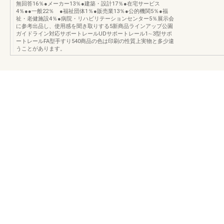
無回答16％●メーカー13％●建築・設計17％●在宅サービス
4％●●一般22％ ●福祉団体1％●販売業13％●公的機関5％●福
祉・老健施設4％●病院・リハビリテーションセンター5％展示会
に参考出品し、使用感を聞き取りする5新商品ラインアップ公園
ガイドライン対応サポートレールUDサポートレール1∼3型サポ
ートレールFA型手すり540商品の色は印刷の性質上実物と多少違
うことがあります。