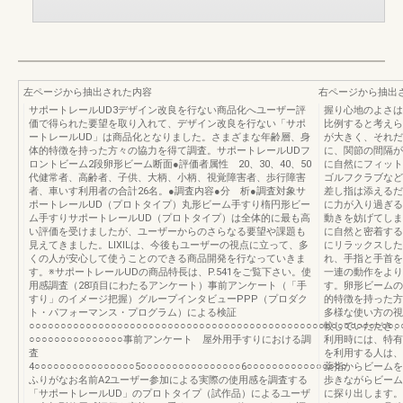
左ページから抽出された内容
右ページから抽出
サポートレールUD3デザイン改良を行ない商品化へユーザー評
握り心地のよさは
価で得られた要望を取り入れて、デザイン改良を行ない「サポ
比例すると考えら
ートレールUD」は商品化となりました。さまざまな年齢層、身
が大きく、それだ
体的特徴を持った方々の協力を得て調査。サポートレールUDフ
に、関節の間隔が
ロントビーム2段卵形ビーム断面●評価者属性 20、30、40、50
に自然にフィット
代健常者、高齢者、子供、大柄、小柄、視覚障害者、歩行障害
ゴルフクラブなど
者、車いす利用者の合計26名。●調査内容●分 析●調査対象サ
差し指は添えるだ
ポートレールUD（プロトタイプ）丸形ビーム手すり楕円形ビー
に力が入り過ぎる
ム手すりサポートレールUD（プロトタイプ）は全体的に最も高
動きを妨げてしま
い評価を受けましたが、ユーザーからのさらなる要望や課題も
に自然と密着する
見えてきました。LIXILは、今後もユーザーの視点に立って、多
にリラックスした
くの人が安心して使うことのできる商品開発を行なっていきま
れ、手指と手首を
す。※サポートレールUDの商品特長は、P.541をご覧下さい。使
一連の動作をより
用感調査（28項目にわたるアンケート）事前アンケート（「手
す。卵形ビームの
すり」のイメージ把握）グループインタビューPPP（プロダク
的特徴を持った方
ト・パフォーマンス・プログラム）による検証
多様な使い方の視
○○○○○○○○○○○○○○○○○○○○○○○○○○○○○○○○○○○○○○○○○○○○○○○○○○○○○○○○○○○
較していただき、
○○○○○○○○○○○○○○○事前アンケート 屋外用手すりにおける調
利用時には、特有
査
を利用する人は、
4○○○○○○○○○○○○○○○○5○○○○○○○○○○○○○○○○6○○○○○○○○○○○○○○○○
薬指からビームを
ふりがなお名前A2ユーザー参加による実際の使用感を調査する
歩きながらビーム
「サポートレールUD」のプロトタイプ（試作品）によるユーザ
に探り出します。