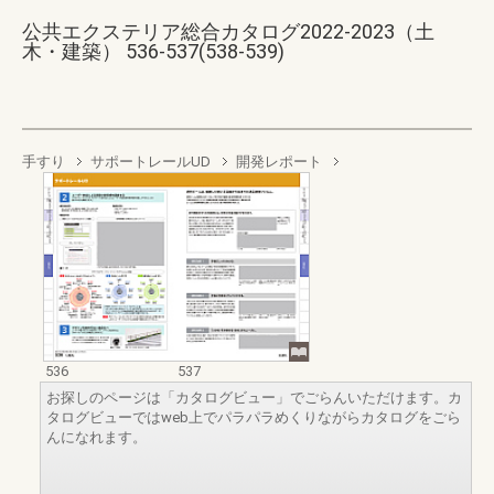
公共エクステリア総合カタログ2022-2023（土
木・建築） 536-537(538-539)
手すり
サポートレールUD
開発レポート
536
537
お探しのページは「カタログビュー」でごらんいただけます。カ
タログビューではweb上でパラパラめくりながらカタログをごら
んになれます。