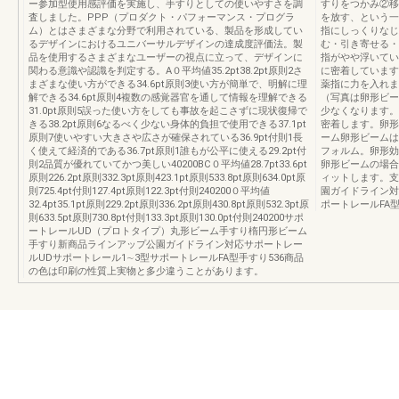
ー参加型使用感評価を実施し、手すりとしての使いやすさを調
すりをつかみ②移
査しました。PPP（プロダクト・パフォーマンス・プログラ
を放す、という一
ム）とはさまざまな分野で利用されている、製品を形成してい
指にしっくりなじ
るデザインにおけるユニバーサルデザインの達成度評価法。製
む・引き寄せる・
品を使用するさまざまなユーザーの視点に立って、デザインに
指がやや浮いてい
関わる意識や認識を判定する。A０平均値35.2pt38.2pt原則2さ
に密着しています
まざまな使い方ができる34.6pt原則3使い方が簡単で、明解に理
薬指に力を入れま
解できる34.6pt原則4複数の感覚器官を通して情報を理解できる
（写真は卵形ビー
31.0pt原則5誤った使い方をしても事故を起こさずに現状復帰で
少なくなります。
きる38.2pt原則6なるべく少ない身体的負担で使用できる37.1pt
密着します。卵形
原則7使いやすい大きさや広さが確保されている36.9pt付則1長
ーム卵形ビームは
く使えて経済的である36.7pt原則1誰もが公平に使える29.2pt付
フォルム。卵形効
則2品質が優れていてかつ美しい40200BC０平均値28.7pt33.6pt
卵形ビームの場合
原則226.2pt原則332.3pt原則423.1pt原則533.8pt原則634.0pt原
ィットします。支
則725.4pt付則127.4pt原則122.3pt付則240200０平均値
園ガイドライン対
32.4pt35.1pt原則229.2pt原則336.2pt原則430.8pt原則532.3pt原
ポートレールFA型
則633.5pt原則730.8pt付則133.3pt原則130.0pt付則240200サポ
ートレールUD（プロトタイプ）丸形ビーム手すり楕円形ビーム
手すり新商品ラインアップ公園ガイドライン対応サポートレー
ルUDサポートレール1∼3型サポートレールFA型手すり536商品
の色は印刷の性質上実物と多少違うことがあります。