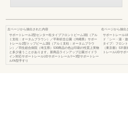
左ページから抽出された内容
右ページから抽出
サポートレール2型センター柱タイプフロントビーム2段（アル
サポートレールU
ミ支柱：オータムブラウン）／平和祈念公園（沖縄県）サポー
ド「シー・湯・遊
トレール2型トップビーム2段（アルミ支柱：オータムブラウ
タイプ〉フロント
ン）／羽生総合病院（埼玉県）530商品の色は印刷の性質上実物
（東京都）531
と多少違うことがあります。新商品ラインアップ公園ガイドラ
トレールUDサポ
イン対応サポートレールUDサポートレール1〜3型サポートレー
ルFA型手すり