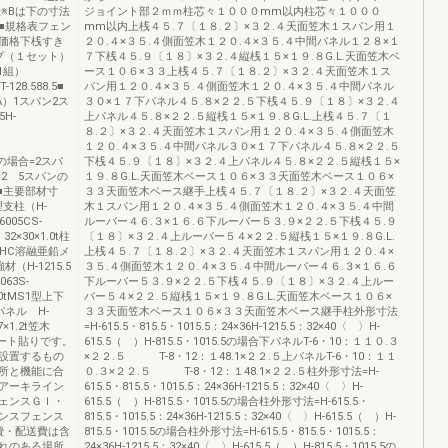
※Bは下の寸法
ジョイント部２ｍｍ柱芯々１０００mm以内柱芯々１０００
■規格表フェン
mm以内上桟４５.７〔１８.２〕×３２.４天面笠木１スパン用１
価格下桟すき
２０.４×３５.４側面笠木１２０.４×３５.４中間パネル１２８×１
ップ（１セット）
７下桟４５.９〔１８〕×３２.４縦桟１５×１９.８G.L.天面笠木ベ
1組）
ース１０６×３３上桟４５.７〔１８.２〕×３２.４天面笠木１ス
T-128.588.5■
パン用１２０.４×３５.４側面笠木１２０.４×３５.４中間パネル
）1スパン2ス
３０×１７下パネル４５.８×２２.５下桟４５.９〔１８〕×３２.４
5H-
上パネル４５.８×２２.５縦桟１５×１９.８G.L.上桟４５.７〔１
８.２〕×３２.４天面笠木１スパン用１２０.４×３５.４側面笠木
１２０.４×３５.４中間パネル３０×１７下パネル４５.８×２２.５
スパンの場合=2スパ
下桟４５.９〔１８〕×３２.４上パネル４５.８×２２.５縦桟１５×
2 5スパンの
１９.８G.L.天面笠木ベース１０６×３３天面笠木ベース１０６×
■主要部材寸
３３天面笠木ベース継手上桟４５.７〔１８.２〕×３２.４天面笠
支柱（H-
木１スパン用１２０.４×３５.４側面笠木１２０.４×３５.４中間
6005CS-
ルーバー４６.３×１６.６下ルーバー５３.９×２２.５下桟４５.９
32×30×1.0t柱
〔１８〕×３２.４上ルーバー５４×２２.５縦桟１５×１９.８G.L.
1SPHC溶融亜鉛メ
上桟４５.７〔１８.２〕×３２.４天面笠木１スパン用１２０.４×
材（H-1215.5
３５.４側面笠木１２０.４×３５.４中間ルーバー４６.３×１６.６
063S-
下ルーバー５３.９×２２.５下桟４５.９〔１８〕×３２.４上ルー
1.0tMS1型上下
バー５４×２２.５縦桟１５×１９.８G.L.天面笠木ベース１０６×
上下パネル H-
３３天面笠木ベース１０６×３３天面笠木ベース継手柱外形寸法
7×1.2t笠木
=H-615.5・815.5・1015.5：24×36H-1215.5：32×40〈 〉H-
脂シート貼りです。
615.5（ ）H-815.5・1015.5の場合下パネルT-6・10：１１０.３
設置するもの
×２２.５ T-8・12：１48.1×２２.５上パネルT-6・10：１１
所と機能に合
０.３×２２.５ T-8・12：１48.1×２２.５柱外形寸法=H-
アーキライン
615.5・815.5・1015.5：24×36H-1215.5：32×40〈 〉H-
ェンスＧＩ・
615.5（ ）H-815.5・1015.5の場合柱外形寸法=H-615.5・
ンスフェンス
815.5・1015.5：24×36H-1215.5：32×40〈 〉H-615.5（ ）H-
費・配送費は含
815.5・1015.5の場合柱外形寸法=H-615.5・815.5・1015.5：
れのある場所
24×36H-1215.5：32×40〈 〉H-615.5（ ）H-815.5・1015.5の