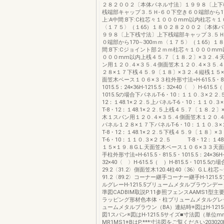
２８２００２〔本体パネル寸法〕１９９８〔上下
桟端部キャップ３.５Ｈ-６０下空き６０端部から17
上:A中間:B下:C柱芯々１０００mm以内柱芯々
〈１７５〉（１65）１８０２８２００２〔本体
９９８〔上下桟寸法〕上下桟端部キャップ３.５Ｈ
０端部から170∼300ｍｍ〈１７５〉（１65）１８
間:B下:Cジョイント部２ｍｍ柱芯々１０００m
０００mm以内上桟４５.７〔１８.２〕×３２.４
ン用１２０.４×３５.４側面笠木１２０.４×３５.
２８×１７下桟４５.９〔１８〕×３２.４縦桟１５×１
面笠木ベース１０６×３３柱外形寸法=H-615.5・81
1015.5：24×36H-1215.5：32×40〈 〉H-615.5
1015.5の場合下パネルT-6・10：１１０.３×２
12：１48.1×２２.５上パネルT-6・10：１１
T-8・12：１48.1×２２.５上桟４５.７〔１８.２
木１スパン用１２０.４×３５.４側面笠木１２０.４
パネル１２８×１７下パネルT-6・10：１１０
T-8・12：１48.1×２２.５下桟４５.９〔１８〕×
T-6・10：１１０.３×２２.５ T-8・12：１48
１５×１９.８G.L.天面笠木ベース１０６×３３天
手柱外形寸法=H-615.5・815.5・1015.5：24×36H-
32×40〈 〉H-615.5（ ）H-815.5・1015.5
29.2〈31.2〉側面笠木120.4柱40〈36〉G.L.柱芯
91.2〈89.2〉コーナー継手コーナー継手H-1215
ルグレーH-1215.5ブリュームメタルブラウンデ
準図CADBIM取説P.11参照フェンスAAMS1型
ラッピング形材色本体・柱ブリュームメタルグレ
ュームメタルブラウン（BA）連結時※図はH-1215
図1スパン※図はH-1215.5サイズ■寸法図（単位m
MR1MS1※BはP.***寸法図をご覧ください203020