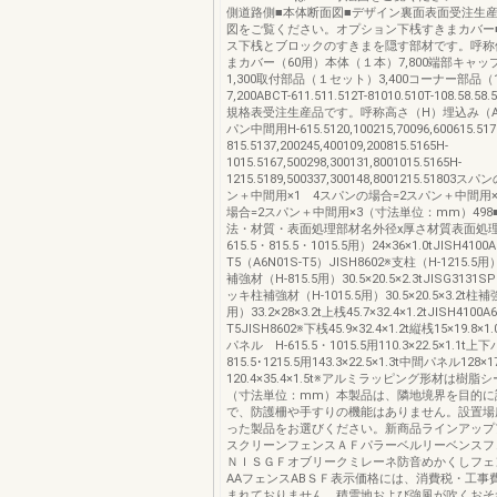
側道路側■本体断面図■デザイン裏面表面受注生産
図をご覧ください。オプション下桟すきまカバー
ス下桟とブロックのすきまを隠す部材です。呼称
まカバー（60用）本体（１本）7,800端部キャ
1,300取付部品（１セット）3,400コーナー部品（
7,200ABCT-611.511.512T-81010.510T-108.58.58.5
規格表受注生産品です。呼称高さ（H）埋込み（A
パン中間用H-615.5120,100215,70096,600615.517
815.5137,200245,400109,200815.5165H-
1015.5167,500298,300131,8001015.5165H-
1215.5189,500337,300148,8001215.51803
ン＋中間用×1 4スパンの場合=2スパン＋中間用×
場合=2スパン＋中間用×3（寸法単位：mm）498
法・材質・表面処理部材名外径x厚さ材質表面処理
615.5・815.5・1015.5用）24×36×1.0tJISH4100A
T5（A6N01S-T5）JISH8602※支柱（H-1215.5用）
補強材（H-815.5用）30.5×20.5×2.3tJISG313
ッキ柱補強材（H-1015.5用）30.5×20.5×3.2t柱補強
用）33.2×28×3.2t上桟45.7×32.4×1.2tJISH4100A6
T5JISH8602※下桟45.9×32.4×1.2t縦桟15×19.8×
パネル H-615.5・1015.5用110.3×22.5×1.1t
815.5･1215.5用143.3×22.5×1.3t中間パネル128×1
120.4×35.4×1.5t※アルミラッピング形材は樹
（寸法単位：mm）本製品は、隣地境界を目的に
で、防護柵や手すりの機能はありません。設置場
った製品をお選びください。新商品ラインアップ
スクリーンフェンスＡＦパラーベルリーベンスフ
ＮＩＳＧＦオブリークミレーネ防音めかくしフェ
AAフェンスABＳＦ表示価格には、消費税・工事
まれておりません。積雪地および強風が吹くおそ