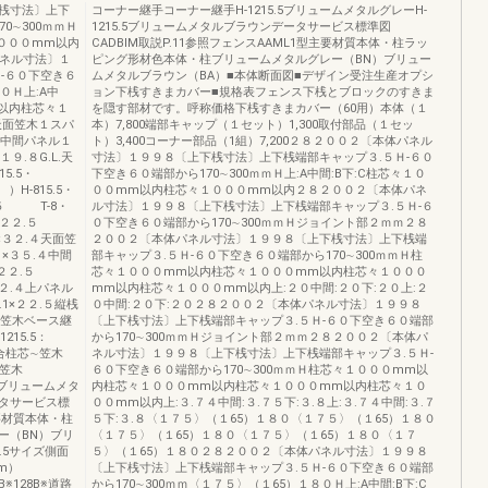
桟寸法〕上下
コーナー継手コーナー継手H-1215.5ブリュームメタルグレーH-
0∼300ｍｍＨ
1215.5ブリュームメタルブラウンデータサービス標準図
１０００mm以内
CADBIM取説P.11参照フェンスAAML1型主要材質本体・柱ラッ
パネル寸法〕１
ピング形材色本体・柱ブリュームメタルグレー（BN）ブリュー
-６０下空き６
ムメタルブラウン（BA）■本体断面図■デザイン受注生産オプシ
０Ｈ上:A中
ョン下桟すきまカバー■規格表フェンス下桟とブロックのすきま
m以内柱芯々１
を隠す部材です。呼称価格下桟すきまカバー（60用）本体（１
天面笠木１スパ
本）7,800端部キャップ（１セット）1,300取付部品（１セッ
４中間パネル１
ト）3,400コーナー部品（1組）7,200２８２００２〔本体パネル
９.８G.L.天
寸法〕１９９８〔上下桟寸法〕上下桟端部キャップ３.５Ｈ-６０
5.5・
下空き６０端部から170∼300ｍｍＨ上:A中間:B下:C柱芯々１０
（ ）H-815.5・
００mm以内柱芯々１０００mm以内２８２００２〔本体パネ
２.５ T-8・
ル寸法〕１９９８〔上下桟寸法〕上下桟端部キャップ３.５Ｈ-６
０.３×２２.５
０下空き６０端部から170∼300ｍｍＨジョイント部２ｍｍ２８
〕×３２.４天面笠
２００２〔本体パネル寸法〕１９９８〔上下桟寸法〕上下桟端
×３５.４中間
部キャップ３.５Ｈ-６０下空き６０端部から170∼300ｍｍＨ柱
.３×２２.５
芯々１０００mm以内柱芯々１０００mm以内柱芯々１０００
３２.４上パネル
mm以内柱芯々１０００mm以内上:２０中間:２０下:２０上:２
.1×２２.５縦桟
０中間:２０下:２０２８２００２〔本体パネル寸法〕１９９８
面笠木ベース継
〔上下桟寸法〕上下桟端部キャップ３.５Ｈ-６０下空き６０端部
1215.5：
から170∼300ｍｍＨジョイント部２ｍｍ２８２００２〔本体パ
の場合柱芯∼笠木
ネル寸法〕１９９８〔上下桟寸法〕上下桟端部キャップ３.５Ｈ-
∼笠木
６０下空き６０端部から170∼300ｍｍＨ柱芯々１０００mm以
.5ブリュームメタ
内柱芯々１０００mm以内柱芯々１０００mm以内柱芯々１０
ータサービス標
００mm以内上:３.７４中間:３.７５下:３.８上:３.７４中間:３.７
主要材質本体・柱
５下:３.８〈１７５〉（１65）１８０〈１７５〉（１65）１８０
ー（BN）ブリ
〈１７５〉（１65）１８０〈１７５〉（１65）１８０〈１７
.5サイズ側面
５〉（１65）１８０２８２００２〔本体パネル寸法〕１９９８
m）
〔上下桟寸法〕上下桟端部キャップ３.５Ｈ-６０下空き６０端部
B※128B※道路
から170∼300ｍｍ〈１７５〉（１65）１８０Ｈ上:A中間:B下:C