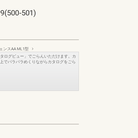
00-501)
ェンスAA ML1型
タログビュー」でごらんいただけます。カ
b上でパラパラめくりながらカタログをごら