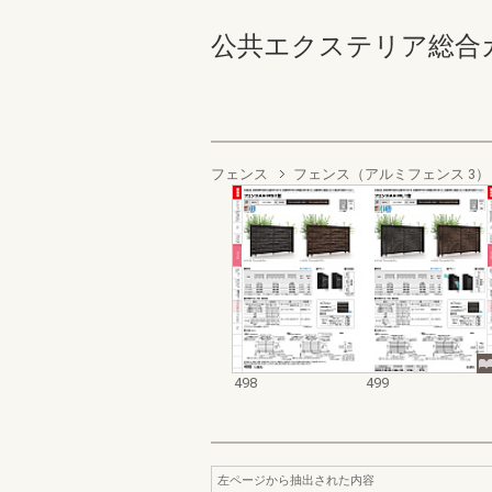
公共エクステリア総合カタログ
フェンス
フェンス（アルミフェンス 3）
498
499
左ページから抽出された内容