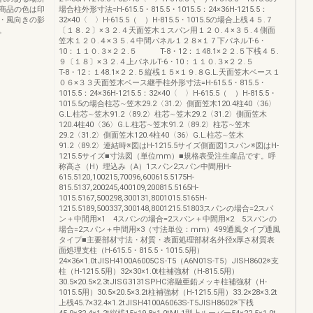
商品の色は印
場合柱外形寸法=H-615.5・815.5・1015.5：24×36H-1215.5：
・風向きの影
32×40〈 〉H-615.5（ ）H-815.5・1015.5の場合上桟４５.７
。
〔１８.２〕×３２.４天面笠木１スパン用１２０.４×３５.４側面
笠木１２０.４×３５.４中間パネル１２８×１７下パネルT-6・
10：１１０.３×２２.５ T-8・12：１48.1×２２.５下桟４５.
９〔１８〕×３２.４上パネルT-6・10：１１０.３×２２.５
T-8・12：１48.1×２２.５縦桟１５×１９.８G.L.天面笠木ベース１
０６×３３天面笠木ベース継手柱外形寸法=H-615.5・815.5・
1015.5：24×36H-1215.5：32×40〈 〉H-615.5（ ）H-815.5・
1015.5の場合柱芯∼笠木29.2〈31.2〉側面笠木120.4柱40〈36〉
G.L.柱芯∼笠木91.2〈89.2〉柱芯∼笠木29.2〈31.2〉側面笠木
120.4柱40〈36〉G.L.柱芯∼笠木91.2〈89.2〉柱芯∼笠木
29.2〈31.2〉側面笠木120.4柱40〈36〉G.L.柱芯∼笠木
91.2〈89.2〉連結時※図はH-1215.5サイズ側面図1スパン※図はH-
1215.5サイズ■寸法図（単位mm）■規格表受注生産品です。呼
称高さ（H）埋込み（A）1スパン2スパン中間用H-
615.5120,100215,70096,600615.5175H-
815.5137,200245,400109,200815.5165H-
1015.5167,500298,300131,8001015.5165H-
1215.5189,500337,300148,8001215.51803スパンの場合=2スパ
ン＋中間用×1 4スパンの場合=2スパン＋中間用×2 5スパンの
場合=2スパン＋中間用×3（寸法単位：mm）499通風タイプ通風
タイプ■主要部材寸法・材質・表面処理部材名外径x厚さ材質表
面処理支柱（H-615.5・815.5・1015.5用）
24×36×1.0tJISH4100A6005CS-T5（A6N01S-T5）JISH8602※支
柱（H-1215.5用）32×30×1.0t柱補強材（H-815.5用）
30.5×20.5×2.3tJISG3131SPHC溶融亜鉛メッキ柱補強材（H-
1015.5用）30.5×20.5×3.2t柱補強材（H-1215.5用）33.2×28×3.2t
上桟45.7×32.4×1.2tJISH4100A6063S-T5JISH8602※下桟