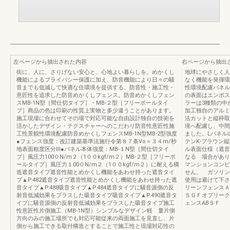
左ページから抽出された内容
右ページから抽出
街に、人に、さりげない安心と、心地よい暮らしを。めかくし
地球にやさしく人
機能によるプライバシー保護に加え、防音機能により日々の騒
なく機能を発揮環
音までも低減して快適な住環境を提供する、防音性・施工性・
性環境配慮パネル
意匠性を追求した防音めかくしフェンス。防音めかくしフェン
の表面はエンボス
スMB-1N型［間仕切タイプ］・MB-２型［フリーポールタイ
ラーは3種類の中
プ］商品の色は印刷の性質上実物と多少違うことがあります。
加工独自のアルミ
施工現場に合わせてその場で対応可能な自由設計独自の技術を
法カットと縦枠取
活かしたデザイン・テクスチャーへのこだわり防音性意匠性施
境へ配慮し、中間
工性景観性環境配慮防音めかくしフェンスMB-1N型MB-2型強度
ました。Lパネル
●フェンス強度：改訂建築基準法施行令第８７条Vo＝３４m/秒
テンK-ブラウン
地表面粗度区分Ⅲ●パネル本体強度：MB-１N型［間仕切タイ
ル表面仕様（遮音
プ］風圧力100０N/m２（1００kgf/m２）MB-２型［フリーポ
なる 場合があり
ールタイプ］風圧力１00０N/m２（1００kgf/m２）に耐える構
マンションコンビ
造遮音タイプ遮音性能とめかくし機能をあわせ持った遮音タイ
せん。 ガソリン
プ▲P.482遮音タイプ遮音性能とめかくし機能をあわせ持った遮
使用は避けて下さ
音タイプ▲P.488吸音タイプ▲P.484遮音タイプに騒音源側の反
リーンフェンスＡ
射音低減効果をプラスした吸音タイプ吸音タイプ▲P.490遮音タ
ＳＧＦオブリーク
イプに騒音源側の反射音低減効果をプラスした吸音タイプ施工
ェンスABＳＦ
性意匠性片側施工（MB-1N型）シンプルなデザイン軽 量片側
方向のみの施工場所でも対応可能従来の両面施工を見直し、片
側から施工できる取付構造とすることで施工性と現場対応性の