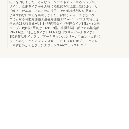
向上を図りました。どんなシーンにでもマッチするシンプルデ
ザイン。従来タイプから大幅に軽量化を実現施工性には何より
「軽さ」が基本。アルミ枠の採用、その他構成部材の見直しに
より大幅な軽量化を実現しました。背面から施工できないケー
スにも対応可能片側施工設備片側施工※1ｍ×2ｍパネルで算出従
来比約26％軽量化■MB-1N型遮音タイプ現行タイプ19kg/枚従来
タイプ26kg/枚※写真は、MB-1N型。中間部端 部パネル接合部
MB-１N型［間仕切タイプ］MB-２型［フリーポールタイプ］
480新商品ラインアップアーキラインスクリーンフェンスＡＦパ
ラーベルリーベンスフェンスＧＩ・ＮＩＳＧＦオブリークミレ
ーネ防音めかくしフェンスフェンスAAフェンスABＳＦ