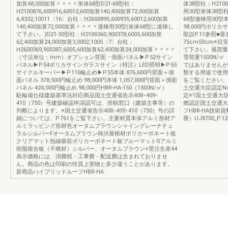
加算48,000加算〃〃〃〃単体68型D21-68型柱：
体38型柱：H21002
H2100876,600916,60012,600加算140,400加算72,000加算
用30型単体38型柱：H
6,8332,10011〈16〉台柱：H2600895,600935,60012,600加算
68型連棟用30型本体
140,400加算72,000加算〃〃〃〃連棟用30型(単体68型に連棟し
98,000円ポリカ
て下さい。)D21-30型柱：H2100360,900378,6005,600加算
取説P.11参照■
62,400加算24,000加算3,0002,1005〈7〉台柱：
75cm50cm
H2600369,900387,6005,600加算62,400加算24,000加算〃〃〃〃
て下さい。風荷重
（寸法単位：mm）オプション背面・側面パネル▶︎P.52サイン
雪荷重1500N/㎡
パネル▶︎P.54ポリカサインガラスサイン（特注）LED照明▶︎P.55
ではありませんが
サイクルキーパー▶︎P.116輪止め▶︎P.55本体 876,600円背面＋側
類する用途で使用
面パネル 378,500円輪止め 98,000円本体 1,057,000円背面＋側面
をご覧ください。
パネル 424,000円輪止め 98,000円HBR-HA-150（1500N/㎡）
土交通大臣認定No
駐輪場仕様建築基準法対応商品国土交通省告示408･409･
定※1国土交通大臣
410（750）号建築確認申請認可は、所轄窓口（建築主事等）の
燃認定国土交通大臣
判断によります。※国土交通省告示408･409･410（750）号の詳
フHBR-HA技術
細については、P.761をご覧下さい。主要材質本体アルミ形材ア
冊）UJ8700_P.
ルミラッピング形材色オータムブラウンシャイングレーナチュ
ラルシルバーFオータムブラウン柿渋屋根材ポリカーボネート板
クリアマット熱線吸収ポリカーボネート板ブルーマットSアルミ
樹脂複合板（不燃材）シルバー、オータムブラウン+受注生産44
表示価格には、消費税・工事費・配送費は含まれておりませ
ん。商品の色は印刷の性質上実物と多少違うことがあります。
新商品ハイブリッドルーフHBR-HA