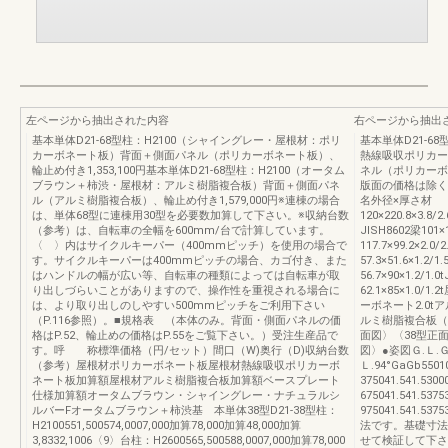
左ページから抽出された内容
右ページから抽出
基本単体D21-68型柱：H2100（シャイングレー・屋根材：ポリ
基本単体D21-6
カーボネート板）背面＋側面パネル（ポリカーボネート板）、
熱線吸収ポリカー
輪止め付き1,353,100円基本単体D21-68型柱：H2100（オータム
ネル（ポリカーボネ
ブラウン＋柿渋・屋根材：アルミ樹脂複合板）背面＋側面パネ
版面の価格は除く
ル（アルミ樹脂複合板）、輪止め付き1,579,000円※連棟の場合
名外径×厚さ材
は、単体68型に連棟用30型を必要数加算して下さい。※収納台数
120×220.8×3.8/
（参考）は、自転車の全幅を600mm/台で計算しています。
JISH8602梁101×1
〈 〉内はサイクルキーパー（400mmピッチ）を使用の場合で
117.7×99.2×2.
す。サイクルキーパーは400mmピッチの場合、カゴ付き、また
57.3×51.6×1.
はハンドルの幅が広い等、自転車の種類によっては自転車が取
56.7×90×1.2/
り出しづらいことがありますので、操作性を重視される場合に
62.1×85×1.0
は、より取り出しのしやすい500mmピッチをご利用下さい
ーボネート2.0t
（P.116参照）。■規格表 （本体のみ。背面・側面パネルの価
ルミ樹脂複合板（
格はP.52、輪止めの価格はP.55をご覧下さい。）受注生産品で
面図〉〈38型正面
す。呼 称標準価格（円/セット）間口（W)奥行（D)収納台数
図〉●姿図Ｇ.Ｌ.Ｇ.
（参考）屋根材ポリカーボネート板屋根材熱線吸収ポリカーボ
Ｌ.94°GaGb5501
ネート板加算額屋根材アルミ樹脂複合板加算額ベースプレート
375041.541.53
仕様加算額オータムブラウン・シャイングレー・ナチュラルシ
675041.541.53
ルバーFオータムブラウン＋柿渋基 本単体38型D21-38型柱：
975041.541.53
H2100551,500574,0007,000加算78,000加算48,000加算
法です。基礎寸法
3,8332,1006〈9〉台柱：H2600565,500588,0007,000加算78,000
せて検証して下さい