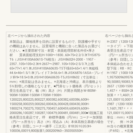
左ページから抽出された内容
右ページから抽出
本製品は、隣地境界を目的に設置するもので、防護柵や手すり
H-2357（120
の機能はありません。設置場所と機能に合った製品をお選びく
ータイプ〉＋下段
ださい。■主要部材寸法・材質・表面処理部材名外径×厚さ
表受注生産品です
材 質表面処理支柱H-1000〜1830…60×75×2.2/3.3tTHS87S-
（円/一ヵ所当り
T6（JISH4100A6061S-T6相当）JISH8602H-2000・1957・
（参考）目隠しコー
2357…105×105×2.3tH-2657〜2987…105×105×2.5/3.7t上桟
本体組み合わせ上段
65×77×1.4/1.8tJISH4100A6063S-T5下桟65×65×1.4/1.8t縦桟
型下段：RB・RC
44.6×46×1.5/1.8tブレイド7.3×56.6×1.8tJISK6876-1ASA—ブレイ
H-1957（1000-10
ド枠9×18.5×0.8tJISH4100A6063S-T5JISH8602（寸法単位：
1,957500960957
mm）※南京錠は含みません。※北海道と沖縄は、表示価格より
90,50083,90083
5％割増しの価格となります。■門扉セット価格表（円/セット）
2657（1200-1500
受注生産品です。幅（W）高さ（H）片開き両開きW-800W-
1,457〃〃850H-26
900W-1000W-1500W-1700W-1900H-
加算〃〃1,4601,1
1200225,800225,800227,800382,600382,600386,600H-
121,000110,000
1500258,000259,000260,000426,000428,000430,000H-
2987（1200-1830
1800274,700275,700275,700457,600459,600459,600H-
1,1601,787〃〃〃
2000286,100287,100287,100479,000481,000481,000■1段施工規
121,000115,00
格表受注生産品です。呼 称標準価格（円/m）コーナー加算額
単位：mm）※2
（円/一ヵ所当り）高さ（H）埋込み（A）本体高独立基礎の場合
です。 例：H-26
（参考）目隠しコーナー継手（三次元）B1B2G1G2G3H-
m当りの概算重量
100036,00019,800加算1,000200960—350350550H-
（P.692）。