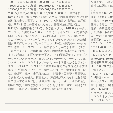
120043,00023,600加算1,2003001,160—400400600H-
なります。下段フ
150054,30027,400加算1,5003501,460—450450650H-
礎寸法に関しては
183065,90032,100加算1,8304501,790—550550700H-
い。
200077,20035,400加算2,000〃1,960—600600〃（寸法単位：
20002000HAG220
mm）※直線一連20m以下の場合とm当りの概算重量については
傾斜（規格）＝0
部材価格表をご覧下さい（P.692）。※北海道と沖縄は、表示価
（規格）＝80°〜
格より5％割増しの価格となります。基礎寸法に関しては、
使用する場合、二
P.427の「基礎寸法について」をご覧下さい。H-1830（オータム
傾斜）の角度変化
ブラウン）1段施工W-1900×H-1500（シャイングレー）門扉の姿
よる膨張・収縮に
図はP.370をご覧下さい。主要材質本体・支柱アルミ形材色オー
が、性能上問題は
タムブラウンシャイングレーマイルドブラックブレイドASA樹
断面図H-1000：44H
脂クリアグリーンオブリークフェンスRA型〈採光ルーバータイ
1000：44H-1200
プ〉特注・ベースプレート仕様にすることができます。（スチ
1790H-2000：19
ールボックス）・現場切り詰めする際は専用部材が必要になり
1460347076654
ます。詳細は、お問い合わせ下さい。468新商品ラインアップア
1500：@70×18=1
ーキラインスクリーンフェンスＡＦパラーベルリーベンスフェ
@70×25=17507
ンスＧＩ・ＮＩＳＧＦオブリークミレーネ防音めかくしフェン
価格表P.692
スフェンスAAフェンスABＳＦ受注生産採光タイプ採光タイプ通
UJ8700_P.39
風タイプ通風タイプコーナー継手自在コーナー継手傾斜可〈規
ご覧下さい。H-100
格〉傾斜可〈規格〉表示価格には、消費税・工事費・配送費は
1500）H-1957・
含まれておりません。積雪地および強風が吹くおそれのある場
BIM特注・ベー
所で使用する場合には、別途お問い合わせ下さい。商品の色は
ルボックス）・現
印刷の性質上実物と多少違うことがあります。風速・風向きの
す。詳細は、お問
影響で、風による音鳴りが発生する場合があります。
CADBIM取説P
クリーンフェンス
ＩＳＧＦオブリー
フェンスABＳＦ