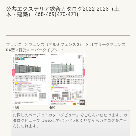
公共エクステリア総合カタログ2022-2023（土
木・建築） 468-469(470-471)
フェンス
フェンス（アルミフェンス 2）
オブリークフェンス
RA型＜採光ルーバータイプ＞
468
469
お探しのページは「カタログビュー」でごらんいただけます。カ
タログビューではweb上でパラパラめくりながらカタログをごら
んになれます。