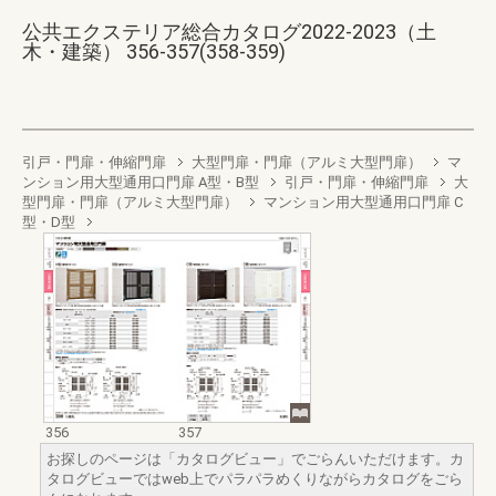
公共エクステリア総合カタログ2022-2023（土
木・建築） 356-357(358-359)
引戸・門扉・伸縮門扉
大型門扉・門扉（アルミ大型門扉）
マ
ンション用大型通用口門扉 A型・B型
引戸・門扉・伸縮門扉
大
型門扉・門扉（アルミ大型門扉）
マンション用大型通用口門扉 C
型・D型
356
357
お探しのページは「カタログビュー」でごらんいただけます。カ
タログビューではweb上でパラパラめくりながらカタログをごら