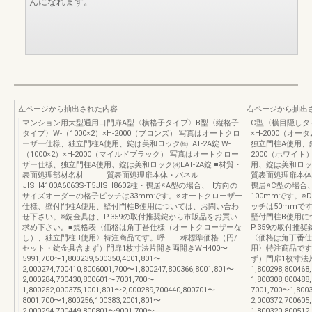
んになれます。
左ページから抽出された内容
右ページから抽出
マンション用大型通用口門扉A型〈横格子タイプ〉B型〈縦格子
C型〈横目隠しタイ
タイプ〉W-（1000×2）×H-2000（ブロンズ） 写真はオートクロ
×H-2000（オ
ーザー仕様、独立門柱A使用、錠は美和ロック㈱LAT-2A錠 W-
独立門柱A使用、錠は
（1000×2）×H-2000（マイルドブラック） 写真はオートクロー
2000（ホワイ
ザー仕様、独立門柱A使用、錠は美和ロック㈱LAT-2A錠 ■材質・
用、錠は美和ロッ
表面処理部材名材 質表面処理扉本体・パネル
質表面処理扉本体・パネ
JISH4100A6063S-T5JISH8602柱・鴨居※A型の場合、H方向の
鴨居※C型の場合
サイズオーダーの格子ピッチは33mmです。※オートクローザー
100mmです。
仕様、壁付門柱A使用、壁付門柱B使用については、お問い合わ
ッチは50mmで
せ下さい。※錠金具は、P.359の取付推奨錠から市販品をお買い
壁付門柱B使用に
求め下さい。■規格表〈価格は角丁番仕様（オートクローザーな
P.359の取付
し）、独立門柱B使用〉特注商品です。呼 称標準価格（円/
〈価格は角丁番仕
セット・錠金具含まず）門扉1枚寸法片開き両開きWH400〜
用〉特注商品で
5991,700〜1,800239,500350,4001,801〜
ず）門扉1枚寸法片開
2,000274,700410,8006001,700〜1,800247,800366,8001,801〜
1,800298,800468
2,000284,700430,800601〜7001,700〜
1,800308,800488
1,800252,000375,1001,801〜2,000289,700440,800701〜
7001,700〜1,8003
8001,700〜1,800256,100383,2001,801〜
2,000372,70060
2,000294,700449,800801〜9001,700〜
1,800320,800512