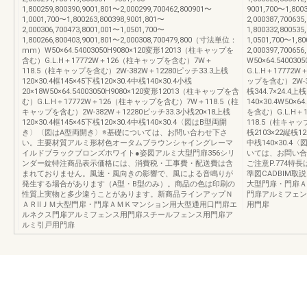
1,800259,800390,9001,801〜2,000299,700462,800901〜
9001,700〜1,8003
1,0001,700〜1,800263,800398,9001,801〜
2,000387,700635
2,000306,700473,8001,001〜1,0501,700〜
1,800332,800535
1,800266,800403,9001,801〜2,000308,700479,800（寸法単位：
1,0501,700〜1,80
mm）W50×64.54003050H9080×120変形12013（柱キャップを
2,000397,700
含む）G.L.H＋17772W＋126（柱キャップを含む）7W＋
W50×64.5400
118.5（柱キャップを含む）2W-382W＋12280ピッチ33.3上桟
G.L.H＋1777
120×30.4框145×45下桟120×30.4中桟140×30.4小桟
ップを含む）2W-382
20×18W50×64.54003050H9080×120変形12013（柱キャップを含
桟344.7×24.4上桟
む）G.L.H＋17772W＋126（柱キャップを含む）7W＋118.5（柱
140×30.4W50×
キャップを含む）2W-382W＋12280ピッチ33.3小桟20×18上桟
を含む）G.L.H＋
120×30.4框145×45下桟120×30.4中桟140×30.4〈図はB型両開
118.5（柱キャップ
き〉〈図はA型両開き〉※基礎については、お問い合わせ下さ
桟2103×22縦桟126
い。主要材質アルミ形材色オータムブラウンシャイングレーマ
中桟140×30.
イルドブラックブロンズホワイト●姿図アルミ大型門扉356シリ
いては、お問い合
ンダー錠特注商品表示価格には、消費税・工事費・配送費は含
ご注意P.774特
まれておりません。風速・風向きの影響で、風による音鳴りが
準図CADBIM取
発生する場合があります（A型・B型のみ）。商品の色は印刷の
大型門扉・門扉Ａ
性質上実物と多少違うことがあります。新商品ラインアップＮ
門扉アルミフェン
ＡＲⅡＪＭ大型門扉・門扉ＡＭＫマンション用大型通用口門扉エ
用門扉
ルネクス門扉アルミフェンス用門扉スチールフェンス用門扉ア
ルミ引戸用門扉