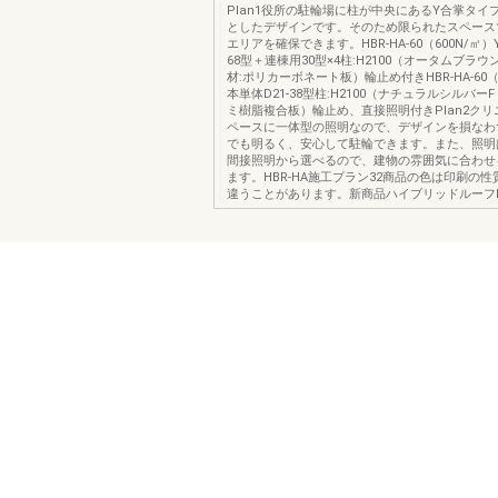
Plan1役所の駐輪場に柱が中央にあるY合掌タイ
としたデザインです。そのため限られたスペース
エリアを確保できます。HBR-HA-60（600N/㎡）
68型＋連棟用30型×4柱:H2100（オータムブラ
材:ポリカーボネート板）輪止め付きHBR-HA-60（
本単体D21-38型柱:H2100（ナチュラルシルバー
ミ樹脂複合板）輪止め、直接照明付きPlan2ク
ペースに一体型の照明なので、デザインを損なわ
でも明るく、安心して駐輪できます。また、照明
間接照明から選べるので、建物の雰囲気に合わせ
ます。HBR-HA施工プラン32商品の色は印刷の
違うことがあります。新商品ハイブリッドルーフHB