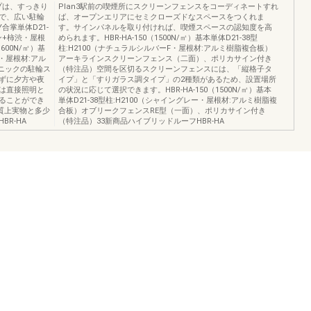
プは、すっきり
Plan3駅前の喫煙所にスクリーンフェンスをコーディネートすれ
で、広い駐輪
ば、オープンエリアにセミクローズドなスペースをつくれま
Y合掌単体D21-
す。サインパネルを取り付ければ、喫煙スペースの認知度を高
ウン+柿渋・屋根
められます。HBR-HA-150（1500N/㎡）基本単体D21-38型
600N/㎡）基
柱:H2100（ナチュラルシルバーF・屋根材:アルミ樹脂複合板）
F・屋根材:アル
アーキラインスクリーンフェンス（二面）、ポリカサイン付き
リニックの駐輪ス
（特注品）空間を区切るスクリーンフェンスには、「縦格子タ
ずに夕方や夜
イプ」と「すりガラス調タイプ」の2種類があるため、設置場所
は直接照明と
の状況に応じて選択できます。HBR-HA-150（1500N/㎡）基本
ることができ
単体D21-38型柱:H2100（シャイングレー・屋根材:アルミ樹脂複
性質上実物と多少
合板）オブリークフェンスRE型（一面）、ポリカサイン付き
R-HA
（特注品）33新商品ハイブリッドルーフHBR-HA