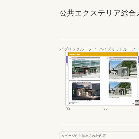
公共エクステリア総合カタログ
パブリックルーフ
ハイブリッドルーフ
32
33
左ページから抽出された内容