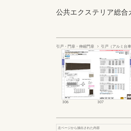
公共エクステリア総合カタログ
引戸・門扉・伸縮門扉
引戸（アルミ台
306
307
左ページから抽出された内容