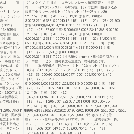
理部材名材 質
片引きタイプ（手動） ステンレスレール加算額表・寸法表
ール
呼 称ステンレスレール加算額（円）有効開口幅引き込み
S443J1）シャ
幅施工全長レール全長H：12タイプH：15〜25タイプ30-
さい。ジャンボ
12（15）［18］｛20｝〈25〉19,000加算23,000加算
3参照）
3,0003,234 6,366 5,00040-12（15）［18］｛20｝〈25〉27,500
］｛2028｝
加算34,000加算4,0004,234 8,366 7,00050-12（15）［18］
113×60後框
｛20｝〈25〉37,000加算45,000加算5,0005,23410,366 9,00060-
〉〈敷地側〉控え
12（15）［18］｛20｝〈25〉46,000加算54,000加算
さえ（中間）
6,0006,23412,36611,00070-12（15）［18］｛20｝54,500加算
0）パネル押さえ
65,000加算7,0007,23414,36613,00080-12（15）［18］｛20｝
効開口幅13引き
57,000加算69,000加算8,0008,23416,36615,00090-12（15）
の場合、中帯
［18］｛20｝65,500加算80,000加算
きタイプ〉図は
9,0009,23418,36617,000（寸法単位：mm）■規格表片引きタイ
32レール断面※総
プ（手動） セット価格表受注生産品・特注商品です。
場合には、別
呼 称標準価格（円/セット）H：12タイプH：15タイプH：
談ください。
18タイプH：20タイプH：25タイプ30-12（15）［18］｛20｝
：１5００商品
〈25〉654,500693,000724,000971,0001,058,50040-12（15）
L型E5タイプ
［18］｛20｝〈25〉
ムブラウンシ
810,000862,000902,5001,229,5001,340,00050-12（15）［18］
片引きタイプ受
｛20｝〈25〉920,500983,0001,033,0001,428,0001,561,50060-
0・2500アルミ
12（15）［18］｛20｝〈25〉
類や使用状況、
1,022,5001,094,0001,153,5001,613,5001,770,00070-12（15）
めて検証を行
［18］｛20｝1,206,0001,292,0001,361,0001,900,000—80-
12（15）［18］｛20｝1,315,0001,409,0001,487,5002,090,500—
1528650950H18180017071828650950H2020001907202810001300H252500240725281000
90-12（15）［18］｛20｝
工事費・配送費
1,416,5001,520,0001,608,0002,276,000—片引きタイプ（電
風による音鳴
動） セット価格表受注生産品です。呼 称標準価格（円/
性質上実物と
セット）H：12タイプH：15タイプH：18タイプ30-12（15）
引 戸ジャン
［18］1,609,0001,649,5001,682,00040-12（15）［18］
ラレーロ
1,794,5001,843,0001,885,00050-12（15）［18］