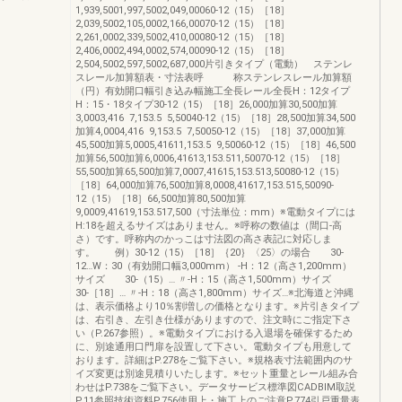
1,939,5001,997,5002,049,00060-12（15）［18］
2,039,5002,105,0002,166,00070-12（15）［18］
2,261,0002,339,5002,410,00080-12（15）［18］
2,406,0002,494,0002,574,00090-12（15）［18］
2,504,5002,597,5002,687,000片引きタイプ（電動） ステンレ
スレール加算額表・寸法表呼 称ステンレスレール加算額
（円）有効開口幅引き込み幅施工全長レール全長H：12タイプ
H：15・18タイプ30-12（15）［18］26,000加算30,500加算
3,0003,416 7,153.5 5,50040-12（15）［18］28,500加算34,500
加算4,0004,416 9,153.5 7,50050-12（15）［18］37,000加算
45,500加算5,0005,41611,153.5 9,50060-12（15）［18］46,500
加算56,500加算6,0006,41613,153.511,50070-12（15）［18］
55,500加算65,500加算7,0007,41615,153.513,50080-12（15）
［18］64,000加算76,500加算8,0008,41617,153.515,50090-
12（15）［18］66,500加算80,500加算
9,0009,41619,153.517,500（寸法単位：mm）※電動タイプには
H:18を超えるサイズはありません。※呼称の数値は（間口-高
さ）です。呼称内のかっこは寸法図の高さ表記に対応しま
す。 例）30-12（15）［18］｛20｝〈25〉の場合 30-
12…W：30（有効開口幅3,000mm） -H：12（高さ1,200mm）
サイズ 30-（15）… 〃-H：15（高さ1,500mm）サイズ
30-［18］… 〃-H：18（高さ1,800mm）サイズ…※北海道と沖縄
は、表示価格より10％割増しの価格となります。※片引きタイプ
は、右引き、左引き仕様がありますので、注文時にご指定下さ
い（P.267参照）。※電動タイプにおける入退場を確保するため
に、別途通用口門扉を設置して下さい。電動タイプも用意して
おります。詳細はP.278をご覧下さい。※規格表寸法範囲内のサ
イズ変更は別途見積りいたします。※セット重量とレール組み合
わせはP.738をご覧下さい。データサービス標準図CADBIM取説
P.11参照技術資料P.756使用上・施工上のご注意P.774引戸重量表