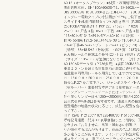
60-15（オータムブラウン）■材質・表面処
表面処理本体JISH4100A6063S-T5JISH8602レ
JISG3302SGHCSUS304またはJFE443CT（SU
イングレー電動タイプの寸法図はP.279をご覧下
スライドN-AL型門扉E5タイプ※内開き専用（P.38
250100BA門扉高さH1H931228（1528）［1828
2528〉300戸当り柱105×105下桟130×59戸当り框
113×60上桟134.7×59上桟笠木60×10〈道路側
柱70×55側桁121.2×59上枠46.5×38.5パネル押
70×48下枠46.5×42.5ブレード76×41（ピッチ7
（端部）63×48.5H2〈敷地側〉〈道路側〉218有
込み幅レール全長施工全長※H20・H25（特注）
（サイズ：135×36）が追加になります。〈片引
60-15CADデータ有（P.736参照）●姿図250BA
重量２０トンを超える重量車両が頻繁に通行する
途重量車両専用レールを用意していますのでご相
Ｈ：18００Ｈ：20００Ｈ：25００Ｈ：１2００Ｈ
特長はP.274をご覧下さい。ジャンボスライドN-A
〈横ルーバー〉主要材質本体アルミ形材色オータ
ャイングレーレールスチールまたはステンレス―
注生産シリンダー錠H:1200〜2500特注商品H:200
台車式引戸※基礎は参考寸法です。通過車両の種
設置場所の地盤の状況に応じて、鉄筋の配置を含
って下さい。
HH1H2ABH12120011071228488780H1515001407
呼称記号通用口門扉306表示価格には、消費税・
は含まれておりません。風速・風向きの影響で、
りが発生する場合があります。商品の色は印刷の
多少違うことがあります。ラインアップ特注対応
ボスライドＮ-ＡＬ型アペリードラングベールパ