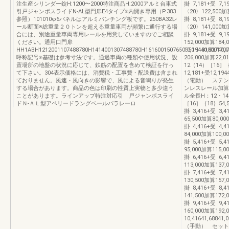
注生産シリンダー錠H:1200〜2000特注商品H:2000アルミ台車式
掛 7,181+受 7,1
引戸ジャンボスライドN-AL型門扉E4タイプ※内開き専用（P.383
〈20〉122,500加算
参照）101010φ6パネルはアルミパンチング板です。250BA32レ
掛 8,181+受 8,1
ール断面※総重量２０トンを超える重量車両が頻繁に通行する場
〈20〉141,000加算
合には、別途重量車両専用レールを用意していますのでご相談
掛 9,181+受 9,1
ください。通用口門扉
152,000加算184,
HH1ABH1212001107488780H1414001307488780H1616001507650950H1818001707
10,19440,5274
呼称記号※基礎は参考寸法です。通過車両の種類や使用状況、設
206,000加算22,01
置場所の地盤の状況に応じて、鉄筋の配置を含めて検証を行っ
12（14）［16］｛1
て下さい。304表示価格には、消費税・工事費・配送費は含まれ
12,181+受12,
ておりません。風速・風向きの影響で、風による音鳴りが発生
（電動） ステ
する場合があります。商品の色は印刷の性質上実物と多少違う
ンレスレール加算
ことがあります。ラインアップ特注対応引 戸ジャンボスライ
ル全長H：12・14
ドＮ-ＡＬ型アペリードラングベールパラレーロ
［16］｛18｝54,5
掛 3,416+受 3,4
65,500加算80,00
掛 4,416+受 4,4
84,000加算100,0
掛 5,416+受 5,4
95,000加算115,0
掛 6,416+受 6,4
113,000加算137,
掛 7,416+受 7,4
130,500加算157,
掛 8,416+受 8,4
141,500加算172,
掛 9,416+受 9,4
160,000加算192,
10,41641,6
（手動） セッ