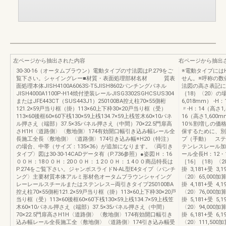
左ページから抽出された内容
右ページから抽出
30-30-16（オータムブラウン）電動タイプの寸法図はP.279をご
※電動タイプにはH
覧下さい。シャイングレー■材質・表面処理部材名材 質表
せん。※呼称の数
面処理本体JISH4100A6063S-T5JISH8602パンチングパネル
法図の高さ表記に対
JISH4000A1100P-H14焼付塗装レールJISG3302SGHCSUS304
｛18｝〈20〉の場
またはJFE443CT（SUS443J1）250100BA控え柱70×55側桁
6,018mm） -H
121.2×59戸当り框（掛）113×60上下枠30×20戸当り框（受）
〃-H：14（高さ1
113×60後框60×60下桟130×59上桟134.7×59上桟笠木60×10パネ
16（高さ1,60
ル押さえ（端部）37.5×35パネル押さえ（中間）70×22.5門扉高
10％割増しの価
さH1H〈道路側〉〈敷地側〉174有効開口幅引き込み幅レール全
保するために、別
長施工全長〈敷地側〉〈道路側〉174引き込み幅※H20（特注）
プ（手動） ス
の場合、中帯（サイズ：135×36）が追加になります。〈両引き
テンレスレール加
タイプ〉図は30-30-14CADデータ有（P.736参照）●姿図Ｈ：16
ール全長H：12・1
００Ｈ：18００Ｈ：20００Ｈ：１2００Ｈ：１4００商品特長は
［16］｛18｝〈20〉
P.274をご覧下さい。ジャンボスライドN-AL型E4タイプ〈パンチ
掛 3,181+受 3,1
ング〉主要材質本体アルミ形材色オータムブラウンシャイング
〈20〉65,000加算
レーレールスチールまたはステンレス―両引きタイプ250100BA
掛 4,181+受 4,1
控え柱70×55側桁121.2×59戸当り框（掛）113×60上下枠30×20戸
〈20〉76,000加算
当り框（受）113×60後框60×60下桟130×59上桟134.7×59上桟笠
掛 5,181+受 5,1
木60×10パネル押さえ（端部）37.5×35パネル押さえ（中間）
〈20〉94,000加算
70×22.5門扉高さH1H〈道路側〉〈敷地側〉174有効開口幅引き
掛 6,181+受 6,1
込み幅レール全長施工全〈敷地側〉〈道路側〉174引き込み幅受
〈20〉111,500加算