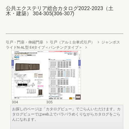
公共エクステリア総合カタログ2022-2023（土
木・建築） 304-305(306-307)
引戸・門扉・伸縮門扉
引戸（アルミ台車式引戸）
ジャンボス
ライドN-AL型 E4タイプ＜パンチングタイプ＞
304
305
お探しのページは「カタログビュー」でごらんいただけます。カ
タログビューではweb上でパラパラめくりながらカタログをごら
んになれます。