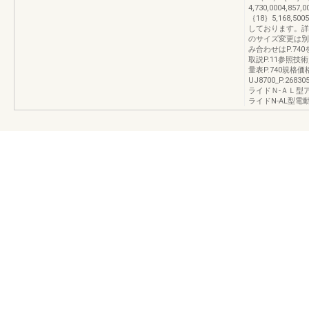
4,730,0004,857,
｛18｝5,168,500
しております。詳
のサイズ変更は別
み合わせはP.74
取説P.11参照技
量表P.740規
UJ8700_P.2
ライドＮ-ＡＬ型
ライドN-AL型