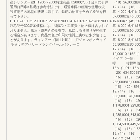
産シリンダー錠H:1200〜2000特注商品H:2000アルミ台車式引戸
｛18｝26,000加算30
通用口門扉※基礎は参考寸法です。通過車両の種類や使用状況、
12（14）［16］｛
設置場所の地盤の状況に応じて、鉄筋の配置を含めて検証を行
算 4,000 4,416
って下さい。
37,000加算45,500
HH1H2ABH12120011071228488780H14140013071428488780H16160015071628650
12（14）［16］｛
呼称記号302表示価格には、消費税・工事費・配送費は含まれて
算 6,000 6,416
おりません。風速・風向きの影響で、風による音鳴りが発生す
55,500加算65,500
る場合があります。商品の色は印刷の性質上実物と多少違うこ
12（14）［16］｛
とがあります。ラインアップ特注対応引 戸ジャンボスライド
算 8,000 8,416
Ｎ-ＡＬ型アペリードラングベールパラレーロ
66,500加算80,500
12（14）［16］｛
10,00010,41
タイプ（手動） 
呼 称標準価格（
16タイプH：18タ
〈20〉634,500657
［16］｛18｝〈2
788,000818,000
｛18｝〈20〉896,500
12（14）［16］
996,5001,040,50
［16］｛18｝〈2
1,178,0001,229,
［16］｛18｝〈2
1,285,0001,343,
［16］｛18｝〈2
1,384,5001,449,
［16］｛18｝1,566,
12（14）［16］｛18｝
120-12（14）［