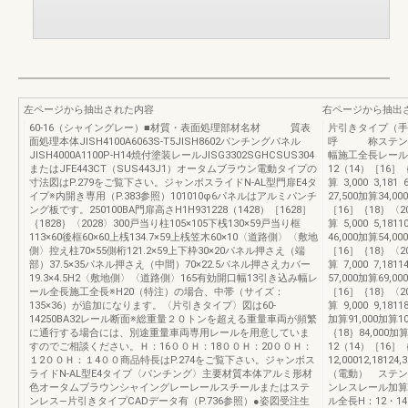
左ページから抽出された内容
右ページから抽出
60-16（シャイングレー）■材質・表面処理部材名材 質表
片引きタイプ（手
面処理本体JISH4100A6063S-T5JISH8602パンチングパネル
呼 称ステンレ
JISH4000A1100P-H14焼付塗装レールJISG3302SGHCSUS304
幅施工全長レール全
またはJFE443CT（SUS443J1）オータムブラウン電動タイプの
12（14）［16］｛
寸法図はP.279をご覧下さい。ジャンボスライドN-AL型門扉E4タ
算 3,000 3,181
イプ※内開き専用（P.383参照）101010φ6パネルはアルミパンチ
27,500加算34,000
ング板です。250100BA門扉高さH1H931228（1428）［1628］
［16］｛18｝〈20
｛1828｝〈2028〉300戸当り柱105×105下桟130×59戸当り框
算 5,000 5,181
113×60後框60×60上桟134.7×59上桟笠木60×10〈道路側〉〈敷地
46,000加算54,000
側〉控え柱70×55側桁121.2×59上下枠30×20パネル押さえ（端
［16］｛18｝〈20
部）37.5×35パネル押さえ（中間）70×22.5パネル押さえカバー
算 7,000 7,181
19.3×4.5H2〈敷地側〉〈道路側〉165有効開口幅13引き込み幅レ
57,000加算69,000
ール全長施工全長※H20（特注）の場合、中帯（サイズ：
［16］｛18｝〈20
135×36）が追加になります。〈片引きタイプ〉図は60-
算 9,000 9,181
14250BA32レール断面※総重量２０トンを超える重量車両が頻繁
加算91,000加算10,
に通行する場合には、別途重量車両専用レールを用意していま
｛18｝84,000加算10
すのでご相談ください。Ｈ：16００Ｈ：18００Ｈ：20００Ｈ：
12（14）［16］｛
１2００Ｈ：１4００商品特長はP.274をご覧下さい。ジャンボス
12,00012,18
ライドN-AL型E4タイプ〈パンチング〉主要材質本体アルミ形材
（電動） ステ
色オータムブラウンシャイングレーレールスチールまたはステ
ンレスレール加算
ンレス―片引きタイプCADデータ有（P.736参照）●姿図受注生
ル全長H：12・14