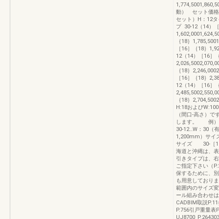
1,774,5001,86
動） セット価
セット）H：12タ
プ 30-12（14）
1,602,0001,624,
｛18｝1,785,5001,
［16］｛18｝1,928,5
12（14）［16］
2,026,5002,070,
｛18｝2,246,0002,
［16］｛18｝2,389,0
12（14）［16］
2,485,5002,550,
｛18｝2,704,500
H:18およびW:
（間口-高さ）で
します。 例）3
30-12…W：30（
1,200mm）サイ
サイズ 30-［16
海道と沖縄は、表
引きタイプは、右
ご指定下さい（P
保するために、別
も用意しておりま
範囲内のサイズ変
ール組み合わせは
CADBIM取説P
P.756引戸重量
UJ8700_P.2