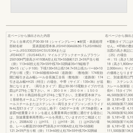
左ページから抽出された内容
右ページから抽出
アルミ台車式引戸30-30-18（シャイングレー）■材質・表面処理
※電動タイプにはH
部材名材 質表面処理本体JISH4100A6063S-T5JISH8602
せん。※呼称の数
レールJISG3302SGHCSUS304または
法図の高さ表記に対
JFE443CT（SUS443J1）マイルドブラックオータムブラウン
｛25｝の場合 30
250100H門扉高さH193BA控え柱70×55側桁121.2×59戸当り框
-H：15（高さ1,
（掛）113×60控え柱70×55中桟70×32胴縁35×19縦格子
18（高さ1,800
30×15（ピッチ100）下桟130×59上桟134.7×59上桟カバー60×10
2,000mm）サ
戸当り框（受）113×60後框60×60〈道路側〉〈敷地側〉174有効
の価格となります
開口幅引き込み幅レール全長施工全長〈敷地側〉〈道路側〉174
に、別途通用口門
引き込み幅※H25（特注）の場合、中帯（サイズ：135×36）が追
動） ステンレ
加になります。〈両引きタイプ〉図は30-30-15電動タイプの寸法
スレール加算額（
図はP.279をご覧下さい。Ｈ：20００Ｈ：25００Ｈ：１5００
長H：15タイプH：
Ｈ：１8００商品特長はP.274をご覧下さい。主要材質本体アル
46,500加算57,00
ミ形材色オータムブラウンシャイングレーマイルドブラックレ
掛 3,181+受 3,1
ールスチールまたはステンレス―両引きタイプジャンボスライド
65,000加算77,00
N-AL型E1タイプ〈つの出し格子〉CADデータ有（P.736参照）●
掛 4,181+受 4,1
姿図※総重量２０トンを超える重量車両が頻繁に通行する場合に
76,000加算92,00
は、別途重量車両専用レールを用意していますのでご相談くだ
掛 5,181+受 5,1
さい。250BA32（）はH15、［］はH18・20、｛｝はH25の場
94,000加算114,0
合。レール断面25100H門扉高さH193BA控え柱70×55側桁
掛 6,181+受 6,1
121.2×59戸当り框（掛）113×60控え柱70×55中桟70×32胴縁
111,500加算134,