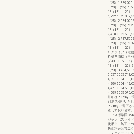
｛25｝1,369,0001,
［20］｛25｝1,535,5
15（18）［20］
1,722,5001,852,
｛25｝2,064,0002,
［20］｛25｝2,230,5
15（18）［20］
2,418,0002,608,
｛25｝2,757,5002,
［20］｛25｝2,925,5
15（18）［20］｛25｝
引きタイプ（電
称標準価格（円/セ
プ30-30-15（18）［
15（18）［20］3,21
［20］3,454,5003
3,637,0003,749
4,051,0004,189
4,288,5004,442
4,471,0004,636
4,885,5005,
詳細はP.278
別途見積りいたし
P.740をご覧下さ
意しております。
ービス標準図CAD
ジャンボスライド
使用上・施工上のご注
格価格表公共エクステ
ャンボスライドN