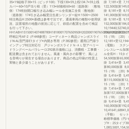
35×19縦格子30×15（ピッチ100）下桟130×59上桟134.7×59上桟
掛 7,181+受 7,1
カバー60×10戸当り框（受）113×60後框60×60〈道路側〉〈敷地
122,500加算149,
側〉174有効開口幅引き込み幅レール全長施工全長〈敷地側〉
掛 8,181+受 8,1
〈道路側〉174引き込み幅受注生産シリンダー錠H:1500〜2500
141,000加算169,
特注商品H:2500※基礎は参考寸法です。通過車両の種類や使用状
掛 9,181+受 9,1
況、設置場所の地盤の状況に応じて、鉄筋の配置を含めて検証
152,000加算184,
を行って下さい。
10,19440,5274
HH1ABH1515001407488780H1818001707650950H2020001907650950H2525002407
206,000加算22,01
呼称記号AF-2（P.448参照）コーディネート商品ジャンボスライ
15（18）［20］｛2
ドN-AL型門扉E1タイプ※内開き専用（P.382参照）通用口門扉ラ
12,181+受12,
インアップ特注対応引 戸ジャンボスライドＮ-ＡＬ型アペリー
（電動） ステ
ドラングベールパラレーロ292表示価格には、消費税・工事費・
ンレスレール加算
配送費は含まれておりません。風速・風向きの影響で、風によ
ル全長H：15タイプ
る音鳴りが発生する場合があります。商品の色は印刷の性質上
54,500加算65,00
実物と多少違うことがあります。
掛 3,416+受 3,4
算80,000加算 8,01
15（18）［20］84
掛 5,416+受 5,4
算115,000加算12,0
15（18）［20］11
掛 7,416+受 7,41
加算157,000加算16,
15（18）［20］14
掛 9,416+受 9,4
160,000加算192,
10,41641,6
（手動） セッ
称標準価格（円/セ
プH：25タイプ30-
1,083,5001,154,