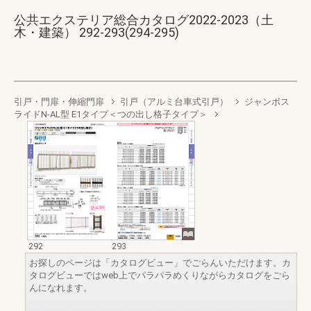
公共エクステリア総合カタログ2022-2023（土
木・建築） 292-293(294-295)
引戸・門扉・伸縮門扉
引戸（アルミ台車式引戸）
ジャンボス
ライドN-AL型 E1タイプ＜つの出し格子タイプ＞
292
293
お探しのページは「カタログビュー」でごらんいただけます。カ
タログビューではweb上でパラパラめくりながらカタログをごら
んになれます。