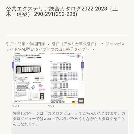
公共エクステリア総合カタログ2022-2023（土
木・建築） 290-291(292-293)
引戸・門扉・伸縮門扉
引戸（アルミ台車式引戸）
ジャンボス
ライドN-AL型 E1タイプ＜つの出し格子タイプ＞
290
291
お探しのページは「カタログビュー」でごらんいただけます。カ
タログビューではweb上でパラパラめくりながらカタログをごら
んになれます。