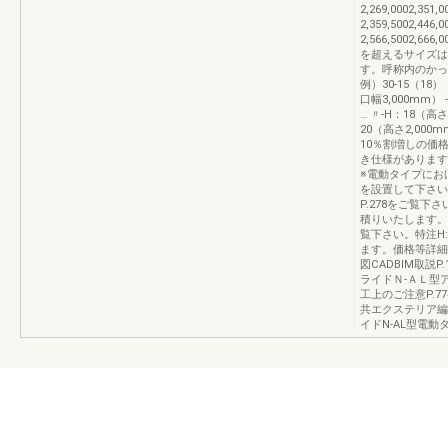
2,269,0002,351
2,359,5002,446
2,566,5002,66
を超えるサイズは
す。呼称内のか
例）30-15（18
口幅3,000mm）
… 〃-H：18（高
20（高さ2,00
10％割増しの価
き仕様があります
※電動タイプにお
を設置して下さい
P.278をご覧
積りいたします。
覧下さい。特注H:
ます。価格等詳細
図CADBIM取説
ライドＮ-ＡＬ型
工上のご注意P.77
共エクステリア編（別
イドN-AL型電