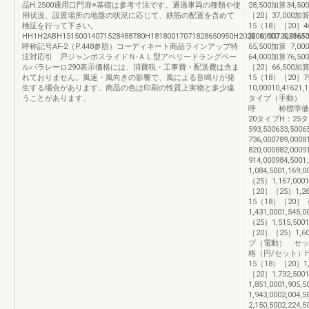
品H:2500通用口門扉※基礎は参考寸法です。通過車両の種類や使
28,500加算34,500
用状況、設置場所の地盤の状況に応じて、鉄筋の配置を含めて
［20］37,000加算45
検証を行って下さい。
15（18）［20］46
HH1H2ABH15150014071528488780H18180017071828650950H20200019072028650
算 6,000 6,416
呼称記号AF-2（P.448参照）コーディネート商品ラインアップ特
65,500加算 7,000
注対応引 戸ジャンボスライドＮ-ＡＬ型アペリードラングベー
64,000加算76,500
ルパラレーロ290表示価格には、消費税・工事費・配送費は含ま
［20］66,500加算80
れておりません。風速・風向きの影響で、風による音鳴りが発
15（18）［20］75
生する場合があります。商品の色は印刷の性質上実物と多少違
10,00010,41
うことがあります。
タイプ（手動） 
呼 称標準価格（
20タイプH：25タ
593,500633,50
736,000789,000
820,000882,000
914,000984,500
1,084,5001,169,
｛25｝1,167,0001,
［20］｛25｝1,260,5
15（18）［20］
1,431,0001,545,
｛25｝1,515,5001,
［20］｛25｝1,609
プ（電動） セ
格（円/セット）H
15（18）［20］1,56
［20］1,732,5001
1,851,0001,905
1,943,0002,004
2,150,5002,224