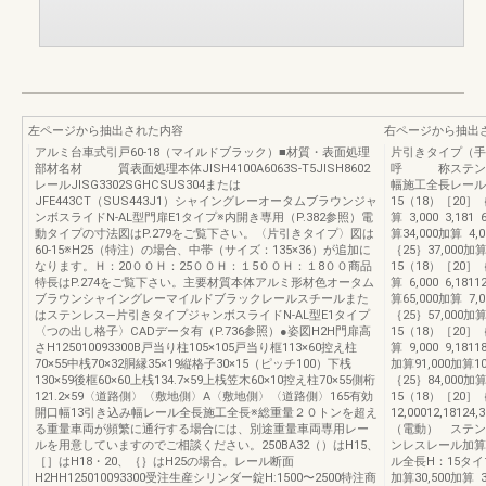
左ページから抽出された内容
右ページから抽出
アルミ台車式引戸60-18（マイルドブラック）■材質・表面処理
片引きタイプ（手
部材名材 質表面処理本体JISH4100A6063S-T5JISH8602
呼 称ステンレ
レールJISG3302SGHCSUS304または
幅施工全長レール全
JFE443CT（SUS443J1）シャイングレーオータムブラウンジャ
15（18）［20］｛
ンボスライドN-AL型門扉E1タイプ※内開き専用（P.382参照）電
算 3,000 3,181
動タイプの寸法図はP.279をご覧下さい。〈片引きタイプ〉図は
算34,000加算 4,0
60-15※H25（特注）の場合、中帯（サイズ：135×36）が追加に
｛25｝37,000加算45
なります。Ｈ：20００Ｈ：25００Ｈ：１5００Ｈ：１8００商品
15（18）［20］｛
特長はP.274をご覧下さい。主要材質本体アルミ形材色オータム
算 6,000 6,181
ブラウンシャイングレーマイルドブラックレールスチールまた
算65,000加算 7,0
はステンレス―片引きタイプジャンボスライドN-AL型E1タイプ
｛25｝57,000加算69
〈つの出し格子〉CADデータ有（P.736参照）●姿図H2H門扉高
15（18）［20］｛
さH125010093300B戸当り柱105×105戸当り框113×60控え柱
算 9,000 9,181
70×55中桟70×32胴縁35×19縦格子30×15（ピッチ100）下桟
加算91,000加算10,
130×59後框60×60上桟134.7×59上桟笠木60×10控え柱70×55側桁
｛25｝84,000加算10
121.2×59〈道路側〉〈敷地側〉A〈敷地側〉〈道路側〉165有効
15（18）［20］｛
開口幅13引き込み幅レール全長施工全長※総重量２０トンを超え
12,00012,18
る重量車両が頻繁に通行する場合には、別途重量車両専用レー
（電動） ステ
ルを用意していますのでご相談ください。250BA32（）はH15、
ンレスレール加算
［］はH18・20、｛｝はH25の場合。レール断面
ル全長H：15タイプH
H2HH125010093300受注生産シリンダー錠H:1500〜2500特注商
加算30,500加算 3,