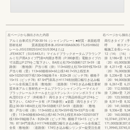
左ページから抽出された内容
右ページから抽出
アルミ台車式引戸30-30-16（シャイングレー）■材質・表面処理
両引きタイプ（手
部材名材 質表面処理本体JISH4100A6063S-T5JISH8602
呼 称ステンレ
レールJISG3302SGHCSUS304または
幅施工全長レール全長
JFE443CT（SUS443J1）マイルドブラックオータムブラウンア
12（14）［16］｛1
ルミ引戸用Aタイプ門扉※内開き専用（P.380参照）電動タイプの
掛 3,186+受 3,1
寸法図はP.279をご覧下さい。BA控え柱70×55側桁127.5×59〈道
〈20〉65,000加算
路側〉〈敷地側〉戸当り框（掛）113×60控え柱70×55中桟70×53
掛 4,211+受 4,2
戸当り框（受）113×60後框60×60上桟140.7×59上桟笠木
〈20〉76,000加算
60×10250100下桟130×59縦格子A・B20×28（ピッチ78）横格子
掛 5,236+受 5,2
15×15（ピッチ78）87.5H門扉高さH1174有効開口幅引き込み幅
〈20〉94,000加算
レール全長施工全長〈敷地側〉〈道路側〉174引き込み幅主要材
掛 6,261+受 6,2
質本体アルミ形材色オータムブラウンシャイングレーマイルド
〈20〉112,500加算
ブラックレールスチールまたはステンレス―ジャンボスライドN-
掛 7,286+受 7,2
AL型D2タイプ〈井桁格子〉両引きタイプ商品特長はP.274をご
〈20〉123,500加算
覧下さい。CADデータ有（P.736参照）●姿図〈両引きタイプ〉
掛 8,311+受 8,3
図は30-30-14BA控え柱70×55側桁127.5×59〈道路側〉〈敷地
〈20〉141,500加算
側〉戸当り框（掛）113×60控え柱70×55中桟70×53戸当り框
掛 9,336+受 9,3
（受）113×60後框60×60上桟140.7×59上桟笠木60×10250100下
〈20〉160,000加
桟130×59縦格子A・B20×28（ピッチ78）横格子15×15（ピッチ
10,37441,2374
78）87.5H門扉高さH1174有効開口幅引き込み幅レール全長施工
171,000加算207,
全長〈敷地側〉〈道路側〉174引き込み幅シリンダー錠受注生産
11,39945,3374