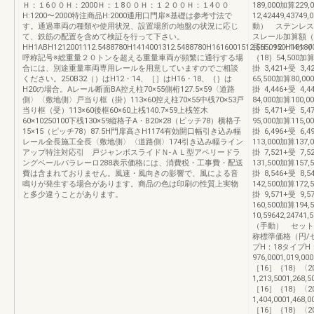
Ｈ：１6００Ｈ：2000Ｈ：１8００Ｈ：１２００Ｈ：１4００
189,000加算229,
H:1200〜2000特注商品H:2000通用口門扉※基礎は参考寸法で
12,42449,4
す。通過車両の種類や使用状況、設置場所の地盤の状況に応じ
動） ステンレ
て、鉄筋の配置を含めて検証を行って下さい。
スレール加算額（
HH1ABH1212001112.5488780H1414001312.5488780H1616001512.5650950H181800
長H：12・14タイプ
呼称記号※総重量２０トンを超える重量車両が頻繁に通行する場
｛18｝54,500加算
合には、別途重量車両専用レールを用意していますのでご相談
掛 3,421+受 3,4
ください。250B32（）はH12・14、［］はH16・18、｛｝は
65,500加算80,00
H20の場合。Aレール断面BA控え柱70×55側桁127.5×59〈道路
掛 4,446+受 4,4
側〉〈敷地側〉戸当り框（掛）113×60控え柱70×55中桟70×53戸
84,000加算100,0
当り框（受）113×60後框60×60上桟140.7×59上桟笠木
掛 5,471+受 5,4
60×10250100下桟130×59縦格子A・B20×28（ピッチ78）横格子
95,000加算115,0
15×15（ピッチ78）87.5H門扉高さH1174有効開口幅引き込み幅
掛 6,496+受 6,4
レール全長施工全長〈敷地側〉〈道路側〉174引き込み幅ライン
113,000加算137,
アップ特注対応引 戸ジャンボスライドＮ-ＡＬ型アペリードラ
掛 7,521+受 7,5
ングベールパラレーロ288表示価格には、消費税・工事費・配送
131,500加算157,
費は含まれておりません。風速・風向きの影響で、風による音
掛 8,546+受 8,5
鳴りが発生する場合があります。商品の色は印刷の性質上実物
142,500加算172,
と多少違うことがあります。
掛 9,571+受 9,5
160,500加算194,
10,59642,2
（手動） セッ
称標準価格（円/セ
プH：18タイプH：
976,0001,019,00
［16］｛18｝〈2
1,213,5001,268,
［16］｛18｝〈2
1,404,0001,468,
［16］｛18｝〈2