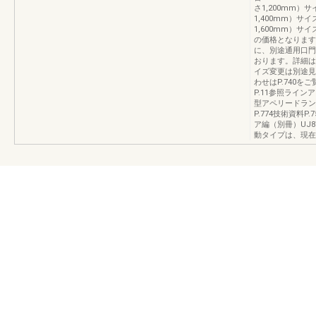
さ1,200mm）サ
1,400mm）サイ
1,600mm）サ
の価格となります
に、別途通用口門
おります。詳細は
イズ変更は別途見
わせはP.740を
P.11参照ライ
型アペリードラン
P.774技術資料P
ア編（別冊）UJ87
動タイプは、現在