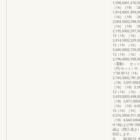
1,598,5001,670,
［16］｛18｝〈2
1,814,0001,899,
［16］｛18｝〈2
2,004,5002,098,
［16］｛18｝〈2
2,195,5002,297,5
12（14）［16］
2,414,5002,529,5
12（14）［16］
2,605,0002,729,0
12（14）［16］
2,796,0002,928
（電動） セッ
（円/セット）H：
プ30-30-12（1
2,745,5002,781,
｛18｝3,097,0003,
［16］｛18｝3,315,5
12（14）［16］
3,433,0003,498,
｛18｝3,877,0003,
［16］｛18｝4,099,0
12（14）［16］
4,216,5004,311,
｛18｝4,660,500
H:18およびW:
値は（間口-高さ
対応します。 例）
合 30-30-12…