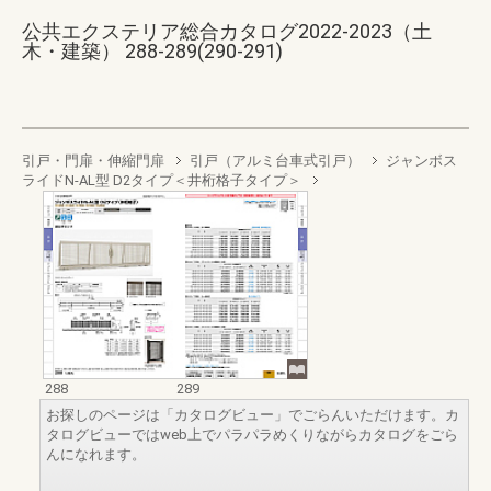
公共エクステリア総合カタログ2022-2023（土
木・建築） 288-289(290-291)
引戸・門扉・伸縮門扉
引戸（アルミ台車式引戸）
ジャンボス
ライドN-AL型 D2タイプ＜井桁格子タイプ＞
288
289
お探しのページは「カタログビュー」でごらんいただけます。カ
タログビューではweb上でパラパラめくりながらカタログをごら
んになれます。