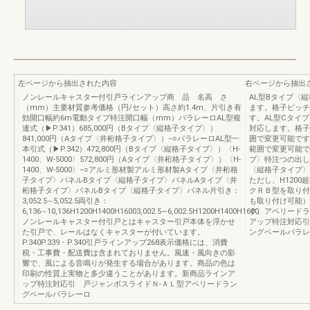
左ページから抽出された内容
右ページから抽出
ノンレールキャスター付引戸ラインアップ商 品 名高 さ
AL型Bタイプ〈
（mm）主要材質参考価格（円/セット）高さ約1.4m、片引き有
ます。格子ピッチ
効開口幅約6m電動タイプ特注開口幅（mm）パラレーロAL型複
す。AL型Cタイ
連式（▶P.341）685,000円（Bタイプ〈縦格子タイプ〉）
対応します。格子ピ
841,000円（Aタイプ〈井桁格子タイプ〉）−○パラレーロAL型一
囲で変更可能です。
本引式（▶P.342）472,800円（Bタイプ〈縦格子タイプ〉）〈H-
範囲で変更可能で
1400、W-5000〉572,800円（Aタイプ〈井桁格子タイプ〉）〈H-
プ〉特注つの出しと
1400、W-5000〉−○アルミ形材製アルミ形材製Aタイプ〈井桁格
〈縦格子タイプ〉
子タイプ〉パネルBタイプ〈縦格子タイプ〉パネルAタイプ〈井
ただし、H1200
桁格子タイプ〉パネルBタイプ〈縦格子タイプ〉パネル片引き：
クＲＢ型を取り付
3,052.5∼5,052.5両引き：
も取り付け可能）
6,136∼10,136H1200H1400H16003,002.5∼6,002.5H1200H1400H1600
す。アペリードラ
ノンレールキャスター付引戸とはキャスター引戸本体を浮かせ
アップ特注対応引
た引戸で、レールはなくキャスターが付いています。
ングベールパラレ
P.340P.339・P.340引戸ラインアップ268表示価格には、消費
税・工事費・配送費は含まれておりません。風速・風向きの影
響で、風による音鳴りが発生する場合があります。商品の色は
印刷の性質上実物と多少違うことがあります。新商品ラインア
ップ特注対応引 戸ジャンボスライドＮ-ＡＬ型アペリードラン
グベールパラレーロ