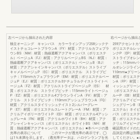
左ページから抽出された内容
右ページから抽出
独立オーニング キャンバス カラーラインアップ258シックテ
259アクセント
イストチョコレートブラウンA〈FY〉材質：アクリルカフェブラ
ポリエステルレッ
ウンBS〈NM〉材質：熱線遮断アクアキャンバス（ポリエステ
ンクP〈EP〉材
ル）ベージュA〈FJ〉材質：アクリルベージュBS〈NJ〉材質：
ストライプオレン
熱線遮断アクアキャンバス（ポリエステル）ベージュB〈BJ〉
ッチ：115mm
材質：アクアシャインキャンバス（ポリエステル）ストライプ
ルオレンジライン
キャメルベージュP〈EC〉材質：ポリエステル ストライプピ
110mm●グリ
ッチ：115mmカフェブラウンP〈EM〉材質：ポリエステルベー
材質：ポリエステ
ジュP〈EJ〉材質：ポリエステル3ナチュラルテイストライトベ
ンA〈FP〉材質
ージュA〈FZ〉材質：アクリルストライプベージュP〈ES〉 材
ィッシュグリーン
質：ポリエステル ストライプピッチ：115mmライトベージュ
（ポリエステル）
P〈EZ〉材質：ポリエステル4ブラウンラインA〈FV〉材質：ア
ルーP〈EB〉材
クリル ストライプピッチ：110mmアッシュブラウンA〈FQ〉
アクリルアイビー
材質：アクリルスタイリッシュテイスト2シルバーグレー
シュグリーンB〈
P〈ET〉材質：ポリエステルスレートグレーA〈FM〉材質：ア
エステル）ネイビ
クリルアイボリーホワイトP〈ED〉材質：ポリエステル4アッシ
バス（ポリエステ
ュグレーA〈FN〉材質：アクリルホワイトB〈BH〉材質：アク
質：ポリエステル
アシャインキャンバス（ポリエステル）ホワイトBS〈NH〉材
クリルアイビーグ
質：熱線遮断アクアキャンバス（ポリエステル）■本ページの透
確認用ガイドのた
光率の表示について このマークが透光率の表示です。◯
品決定の際は別冊
は1％未満を示します。（透光率データは、ハロゲンランプを光
してください。●