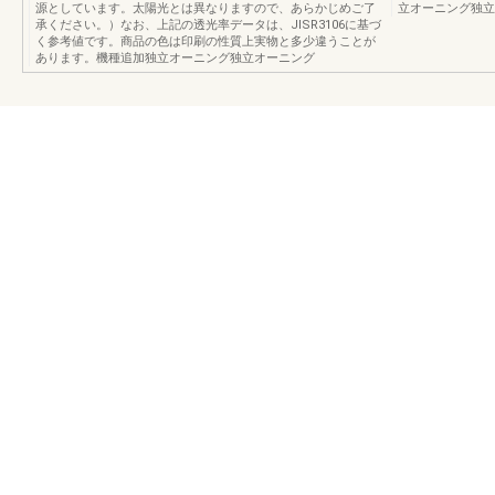
源としています。太陽光とは異なりますので、あらかじめご了
立オーニング独立
承ください。）なお、上記の透光率データは、JISR3106に基づ
く参考値です。商品の色は印刷の性質上実物と多少違うことが
あります。機種追加独立オーニング独立オーニング