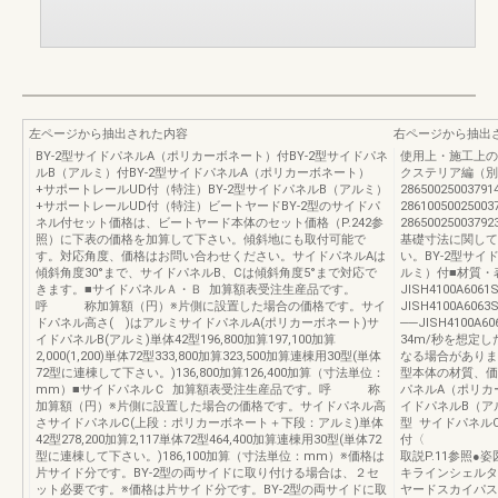
左ページから抽出された内容
右ページから抽出
BY-2型サイドパネルA（ポリカーボネート）付BY-2型サイドパネ
使用上・施工上のご
ルB（アルミ）付BY-2型サイドパネルA（ポリカーボネート）
クステリア編（別冊）UJ
+サポートレールUD付（特注）BY-2型サイドパネルB（アルミ）
28650025003791
+サポートレールUD付（特注）ビートヤードBY-2型のサイドパ
28610050025003
ネル付セット価格は、ビートヤード本体のセット価格（P.242参
28650025003792
照）に下表の価格を加算して下さい。傾斜地にも取付可能で
基礎寸法に関して
す。対応角度、価格はお問い合わせください。サイドパネルAは
い。BY-2型サ
傾斜角度30°まで、サイドパネルB、Cは傾斜角度5°まで対応で
ルミ）付■材質
きます。■サイドパネルＡ・Ｂ 加算額表受注生産品です。
JISH4100A60
呼 称加算額（円）※片側に設置した場合の価格です。サイ
JISH4100A60
ドパネル高さ( )はアルミサイドパネルA(ポリカーボネート)サ
──JISH4100A
イドパネルB(アルミ)単体42型196,800加算197,100加算
34m/秒を想定
2,000(1,200)単体72型333,800加算323,500加算連棟用30型(単体
なる場合がありま
72型に連棟して下さい。)136,800加算126,400加算（寸法単位：
型本体の材質、価格
mm）■サイドパネルＣ 加算額表受注生産品です。呼 称
パネルA（ポリ
加算額（円）※片側に設置した場合の価格です。サイドパネル高
イドパネルB（
さサイドパネルC(上段：ポリカーボネート＋下段：アルミ)単体
型 サイドパネル
42型278,200加算2,117単体72型464,400加算連棟用30型(単体72
付〈 〉デ
型に連棟して下さい。)186,100加算（寸法単位：mm）※価格は
取説P.11参照●
片サイド分です。BY-2型の両サイドに取り付ける場合は、２セ
キラインシェルタ
ット必要です。※価格は片サイド分です。BY-2型の両サイドに取
ヤードスカイパス