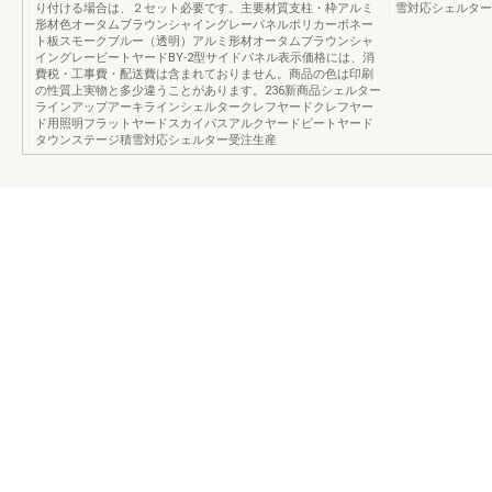
り付ける場合は、２セット必要です。主要材質支柱・枠アルミ
雪対応シェルター
形材色オータムブラウンシャイングレーパネルポリカーボネー
ト板スモークブルー（透明）アルミ形材オータムブラウンシャ
イングレービートヤードBY-2型サイドパネル表示価格には、消
費税・工事費・配送費は含まれておりません。商品の色は印刷
の性質上実物と多少違うことがあります。236新商品シェルター
ラインアップアーキラインシェルタークレフヤードクレフヤー
ド用照明フラットヤードスカイパスアルクヤードビートヤード
タウンステージ積雪対応シェルター受注生産