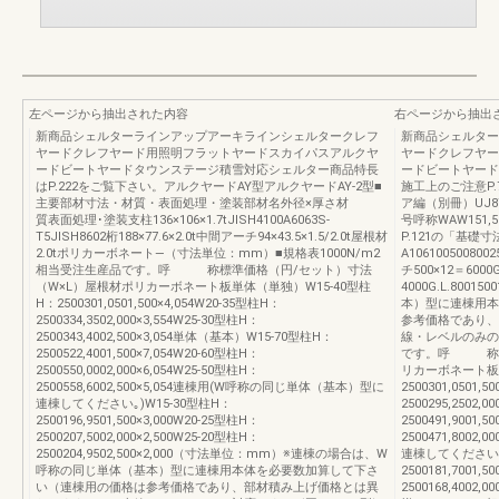
左ページから抽出された内容
右ページから抽出
新商品シェルターラインアップアーキラインシェルタークレフ
新商品シェルター
ヤードクレフヤード用照明フラットヤードスカイパスアルクヤ
ヤードクレフヤー
ードビートヤードタウンステージ積雪対応シェルター商品特長
ードビートヤード
はP.222をご覧下さい。アルクヤードAY型アルクヤードAY-2型■
施工上のご注意P.
主要部材寸法・材質・表面処理・塗装部材名外径×厚さ材
ア編（別冊）UJ870
質表面処理･塗装支柱136×106×1.7tJISH4100A6063S-
号呼称WAW151,5
T5JISH8602桁188×77.6×2.0t中間アーチ94×43.5×1.5/2.0t屋根材
P.121の「基
2.0tポリカーボネート—（寸法単位：mm）■規格表1000N/m2
A10610050080
相当受注生産品です。呼 称標準価格（円/セット）寸法
チ500×12＝6000G
（W×L）屋根材ポリカーボネート板単体（単独）W15-40型柱
4000G.L.80
H：2500301,0501,500×4,054W20-35型柱H：
本）型に連棟用本
2500334,3502,000×3,554W25-30型柱H：
参考価格であり、
2500343,4002,500×3,054単体（基本）W15-70型柱H：
線・レベルのみの
2500522,4001,500×7,054W20-60型柱H：
です。呼 称標
2500550,0002,000×6,054W25-50型柱H：
リカーボネート板単
2500558,6002,500×5,054連棟用(W呼称の同じ単体（基本）型に
2500301,0501,5
連棟してください｡)W15-30型柱H：
2500295,2502
2500196,9501,500×3,000W20-25型柱H：
2500491,9001,5
2500207,5002,000×2,500W25-20型柱H：
2500471,800
2500204,9502,500×2,000（寸法単位：mm）※連棟の場合は、W
連棟してください｡)
呼称の同じ単体（基本）型に連棟用本体を必要数加算して下さ
2500181,7001,5
い（連棟用の価格は参考価格であり、部材積み上げ価格とは異
2500168,400