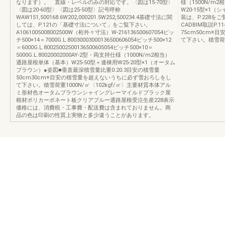
なります）。 直線・レベルのみの対応です。〈図は15-70型〉
様（1500N/m
〈図は20-60型〉〈図は25-50型〉記号呼称
W20-15型×1
WAW151,500168.6W202,000201.5W252,500234.4基礎寸法に関
装は、P.228
しては、P.121の「基礎寸法について」をご覧下さい。
CADBIM取説P.
A1061005008002500W（桁外々寸法）W-216136500607054ピッ
75cm50cm
チ500×14＝7000G.L.80030003000136500606054ピッチ500×12
て下さい。積雪荷重1
＝6000G.L.80025002500136500605054ピッチ500×10＝
5000G.L.80020002000AY-2型・両支持仕様（1000N/m2相当）
通路屋根単体（基本）W25-50型＋連棟用W25-20型×1（オータム
ブラウン）●姿図■垂直最深積雪量比重0.20.3目安の積雪量
50cm30cm※目安の積雪量を超えないうちに必ず雪おろしをし
て下さい。積雪荷重1000N/㎡〈102kgf/㎡〉主要材質本体アル
ミ形材色オータムブラウンシャイングレーマイルドブラック屋
根材ポリカーボネート板クリアブルー通路屋根受注生産228表示
価格には、消費税・工事費・配送費は含まれておりません。商
品の色は印刷の性質上実物と多少違うことがあります。