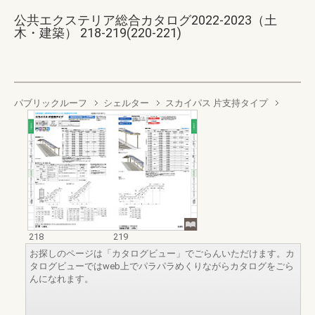
公共エクステリア総合カタログ2022-2023（土
木・建築） 218-219(220-221)
パブリックルーフ
シェルター
スカイパス 片支持タイプ
218
219
お探しのページは「カタログビュー」でごらんいただけます。カ
タログビューではweb上でパラパラめくりながらカタログをごら
んになれます。