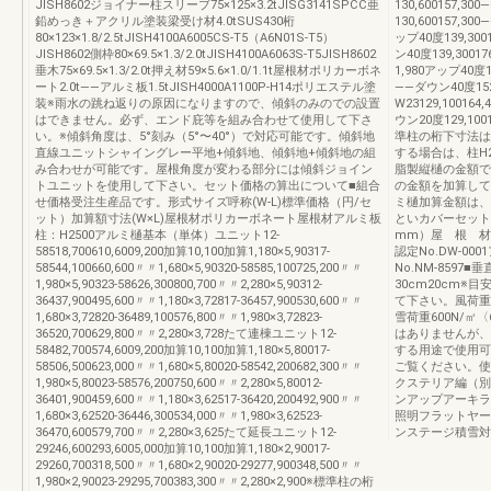
JISH8602ジョイナー柱スリーブ75×125×3.2tJISG3141SPCC亜
130,600157,3
鉛めっき＋アクリル塗装梁受け材4.0tSUS430桁
130,600157,30
80×123×1.8/2.5tJISH4100A6005CS-T5（A6N01S-T5）
ップ40度139,300
JISH8602側枠80×69.5×1.3/2.0tJISH4100A6063S-T5JISH8602
ン40度139,30017
垂木75×69.5×1.3/2.0t押え材59×5.6×1.0/1.1t屋根材ポリカーボネ
1,980アップ40度15
ート2.0t——アルミ板1.5tJISH4000A1100P-H14ポリエステル塗
——ダウン40度152
装※雨水の跳ね返りの原因になりますので、傾斜のみのでの設置
W23129,100164
はできません。必ず、エンド庇等を組み合わせて使用して下さ
ウン20度129,100
い。※傾斜角度は、5°刻み（5°〜40°）で対応可能です。傾斜地
準柱の桁下寸法はH
直線ユニットシャイングレー平地+傾斜地、傾斜地+傾斜地の組
する場合は、柱H
み合わせが可能です。屋根角度が変わる部分には傾斜ジョイン
脂製縦樋の金額で
トユニットを使用して下さい。セット価格の算出について■組合
の金額を加算して下
せ価格受注生産品です。形式サイズ呼称(W-L)標準価格（円/セ
ミ樋加算金額は、
ット）加算額寸法(W×L)屋根材ポリカーボネート屋根材アルミ板
といカバーセット
柱：H2500アルミ樋基本（単体）ユニット12-
mm）屋 根 材
58518,700610,6009,200加算10,100加算1,180×5,90317-
認定No.DW-0
58544,100660,600〃〃1,680×5,90320-58585,100725,200〃〃
No.NM-8597
1,980×5,90323-58626,300800,700〃〃2,280×5,90312-
30cm20cm
36437,900495,600〃〃1,180×3,72817-36457,900530,600〃〃
て下さい。風荷重
1,680×3,72820-36489,100576,800〃〃1,980×3,72823-
雪荷重600N/㎡
36520,700629,800〃〃2,280×3,728たて連棟ユニット12-
はありませんが、
58482,700574,6009,200加算10,100加算1,180×5,80017-
する用途で使用可
58506,500623,000〃〃1,680×5,80020-58542,200682,300〃〃
ご覧ください。使
1,980×5,80023-58576,200750,600〃〃2,280×5,80012-
クステリア編（別冊
36401,900459,600〃〃1,180×3,62517-36420,200492,900〃〃
ンアップアーキラ
1,680×3,62520-36446,300534,000〃〃1,980×3,62523-
照明フラットヤー
36470,600579,700〃〃2,280×3,625たて延長ユニット12-
ンステージ積雪対
29246,600293,6005,000加算10,100加算1,180×2,90017-
29260,700318,500〃〃1,680×2,90020-29277,900348,500〃〃
1,980×2,90023-29295,700383,300〃〃2,280×2,900※標準柱の桁