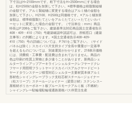
下寸法はH=2100mmです。桁下寸法をH=2500mmにする場合
は、柱H2500の金額を加算して下さい。※標準価格は樹脂製縦樋
の金額です。アルミ製縦樋に変更する場合はアルミ樋の金額を
加算して下さい。H2100、H2500は同価格です。※アルミ樋加算
金額は、標準樹脂製たてといをアルミたてとい＋たてといカバ
ーセットに変更した場合の金額です。（寸法単位：mm）商品
特長はP.208をご覧下さい。建築基準法対応商品国土交通省告示
408・409・410（750）号建築確認申請認可は、所轄窓口（建築
主事等）の判断によります。※国土交通省告示408･409･
410（750）号の詳細については、P.761をご覧下さい。（サイド
パネルは除く）スカイパス片支持タイプ全長や重量が一定基準
を超えるものについては、別途運賃がかかります。218表示価格
には、消費税・工事費・配送費は含まれておりません。商品の
色は印刷の性質上実物と多少違うことがあります。新商品シェ
ルターラインアップアーキラインシェルタークレフヤードクレ
フヤード用照明フラットヤードスカイパスアルクヤードビート
ヤードタウンステージ積雪対応シェルター主要材質本体アルミ
形材色シャイングレーブラック支柱芯材スチール―ジョイナー
（柱スリーブ）スチール―ジョイナー（梁受け材）ステンレス―
屋根材ポリカーボネート板ブルースモークアルミ板（不燃材）
シャイングレー駐輪場駐輪場通路屋根バス停受注生産