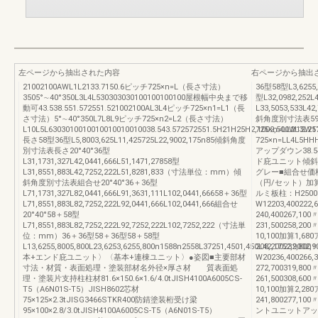
左ページから抽出された内容
右ページから抽出
21002100AWL1L2133.7150.6ピッチ725×n=L（長さ寸法）
36型58型L3,6255,
3505°∼40°350L3L4L530303030100100100100屋根幅中央まで移
型L32,0982,252L4
動可43.538.551.572551.521002100AL3L4ピッチ725×n1=L1（長
L33,5053,533L
さ寸法）5°∼40°350L7L8L9ピッチ725×n2=L2（長さ寸法）
斜角度別寸法表597
L10L5L6303010010010010010010038.543.572572551.5H21H25H2,1002,500W12W1
725×n=LL2L3L25
長さ58型36型L5,8003,625L11,425725L22,9002,175n85傾斜角度
725×n=LL4L5HHH
別寸法表長さ20°40°36型
アップダウン38.5
L31,1731,327L42,0441,666L51,1471,27858型
ド庇ユニット傾斜
L31,8551,883L42,7252,222L51,8281,833（寸法単位：mm）傾
グレー■組合せ価
斜角度別寸法表組合せ20°40°36＋36型
（円/セット）加
L71,1731,327L82,0441,666L91,3631,111L102,0441,66658＋36型
ルミ板柱：H25
L71,8551,883L82,7252,222L92,0441,666L102,0441,666組合せ
W12203,400222
20°40°58＋58型
240,400267,1
L71,8551,883L82,7252,222L92,7252,222L102,7252,222（寸法単
231,500258,20
位：mm）36＋36型58＋36型58＋58型
10,100加算1,68
L13,6255,8005,800L23,6253,6255,800n1588n2558L37251,4501,450L42,1752,9002,
208,200232,8
本+エンド庇ユニット〉〈基本+連棟ユニット〉●姿図■主要部材
W20236,400266
寸法・材質・表面処理・塗装部材名外径×厚さ材 質表面処
272,700319,8
理・塗装片支持柱柱材81.6×150.6×1.6/4.0tJISH4100A6005CS-
261,500308,60
T5（A6N01S-T5）JISH8602芯材
10,100加算2,28
75×125×2.3tJISG3466STKR400防錆塗装桁受け梁
241,800277,1
95×100×2.8/3.0tJISH4100A6005CS-T5（A6N01S-T5）
ントユニットアップ20