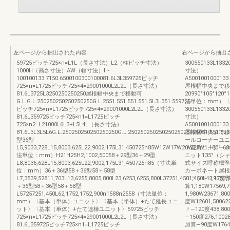
左ページから抽出された内容
右ページから抽出
59725ピッチ725×n=L1L（長さ寸法）L2（柱ピッチ寸法）
300550133L13
1000H（高さ寸法）AW（幅寸法）H-
寸法）
100100133.7150.6500100300100081.6L3L359725ピッチ
A5001001000133
725×n=L1725ピッチ725×4=29001000L2L2L（長さ寸法）
屋根幅中央まで移
81.6L3725L3250250250250屋根幅中央まで移動可
20990°105°120°
G.L.G.L.250250250250250250G.L.2551.551.551.551.5L3L351.559725
法単位：mm）〈
ピッチ725×n=L1725ピッチ725×4=29001000L2L2L（長さ寸法）
300550133L13
81.6L359725ピッチ725×n1=L1725ピッチ
寸法）
725×n2=L21000L6L3+L5L4L（長さ寸法）
A5001001000133
81.6L3L3L5L6G.L.250250250250250250G.L.25025025025025025025025051.551.5L3
屋根幅中央まで移動可2
型36型
ールコーナーユニ
L5,9033,728L15,8003,625L22,9002,175L31,450725n85W12W17W20W23W1,1801,68
ト直角コーナーユ
法単位：mm）H21H25H2,1002,50058＋29型36＋29型
ニット135°（
L8,8036,628L15,8003,625L22,9002,175L31,450725n85（寸法単
式サイズ呼称標準
位：mm）36＋36型58＋36型58＋58型
カーボネート屋根
L7,3539,52811,703L13,6255,8005,800L23,6253,6255,800L37251,4501,450L42,1752,
ユニット（90度専用）W
＋36型58＋36型58＋58型
算1,180W17569,
L57257251,450L62,1752,1752,900n1588n2558（寸法単位：
1,980W23671
mm）〈基本（単体）ユニット〉〈基本（単体）+たて延長ユニ
度W12601,500622
ット〉〈基本（単体）+たて連棟ユニット〉59725ピッチ
〃—120度438,800
725×n=L1725ピッチ725×4=29001000L2L2L（長さ寸法）
—150度276,10028
81.6L359725ピッチ725×n1=L1725ピッチ
加算—90度W17644,