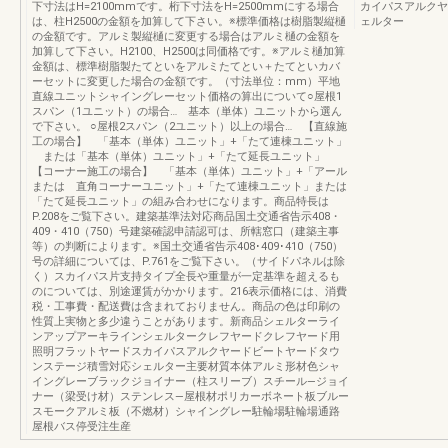
下寸法はH=2100mmです。桁下寸法をH=2500mmにする場合
カイパスアルクヤ
は、柱H2500の金額を加算して下さい。※標準価格は樹脂製縦樋
ェルター
の金額です。アルミ製縦樋に変更する場合はアルミ樋の金額を
加算して下さい。H2100、H2500は同価格です。※アルミ樋加算
金額は、標準樹脂製たてといをアルミたてとい＋たてといカバ
ーセットに変更した場合の金額です。（寸法単位：mm）平地
直線ユニットシャイングレーセット価格の算出について○屋根1
スパン（1ユニット）の場合… 基本（単体）ユニットから選ん
で下さい。 ○屋根2スパン（2ユニット）以上の場合… 【直線施
工の場合】 「基本（単体）ユニット」+「たて連棟ユニット」
または「基本（単体）ユニット」+「たて延長ユニット」
【コーナー施工の場合】 「基本（単体）ユニット」+「アール
または 直角コーナーユニット」+「たて連棟ユニット」または
「たて延長ユニット」の組み合わせになります。商品特長は
P.208をご覧下さい。建築基準法対応商品国土交通省告示408・
409・410（750）号建築確認申請認可は、所轄窓口（建築主事
等）の判断によります。※国土交通省告示408･409･410（750）
号の詳細については、P.761をご覧下さい。（サイドパネルは除
く）スカイパス片支持タイプ全長や重量が一定基準を超えるも
のについては、別途運賃がかかります。216表示価格には、消費
税・工事費・配送費は含まれておりません。商品の色は印刷の
性質上実物と多少違うことがあります。新商品シェルターライ
ンアップアーキラインシェルタークレフヤードクレフヤード用
照明フラットヤードスカイパスアルクヤードビートヤードタウ
ンステージ積雪対応シェルター主要材質本体アルミ形材色シャ
イングレーブラックジョイナー（柱スリーブ）スチール―ジョイ
ナー（梁受け材）ステンレス―屋根材ポリカーボネート板ブルー
スモークアルミ板（不燃材）シャイングレー駐輪場駐輪場通路
屋根バス停受注生産