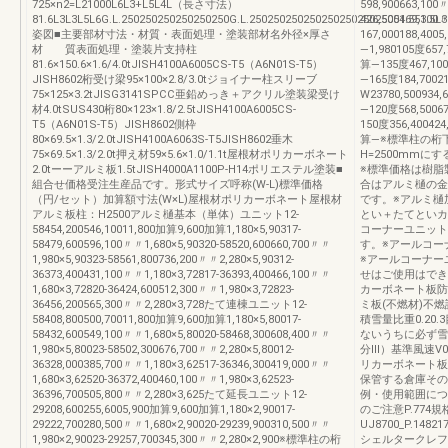
725×n2=L21000L6L3+L5L4L（長さ寸法）
598,900663,10
81.6L3L3L5L6G.L.250250250250250250G.L.25025025025025025025025051.551.5L3
426,500469,30
姿図■主要部材寸法・材質・表面処理・塗装部材名外径×厚さ
167,000188,400
材 質表面処理・塗装片支持柱
—1,980105度657,
81.6×150.6×1.6/4.0tJISH4100A6005CS-T5（A6N01S-T5）
算—135度467,100
JISH8602桁受け梁95×100×2.8/3.0tジョイナー柱スリーブ
—165度184,7002
75×125×3.2tJISG3141SPCC亜鉛めっき＋アクリル塗装梁受け
W23780,500934,
材4.0tSUS430桁80×123×1.8/2.5tJISH4100A6005CS-
—120度568,5006
T5（A6N01S-T5）JISH8602側枠
150度356,400424
80×69.5×1.3/2.0tJISH4100A6063S-T5JISH8602垂木
算—※標準柱の桁
75×69.5×1.3/2.0t押え材59×5.6×1.0/1.1t屋根材ポリカーボネート
H=2500mmに
2.0tーーアルミ板1.5tJISH4000A1100P-H14ポリエステル塗装■
※標準価格は樹脂
組合せ価格受注生産品です。形式サイズ呼称(W-L)標準価格
合はアルミ樋の金額
（円/セット）加算額寸法(W×L)屋根材ポリカーボネート屋根材
です。※アルミ樋
アルミ板柱：H2500アルミ樋基本（単体）ユニット12-
とい＋たてといカ
58454,200546,10011,800加算9,600加算1,180×5,90317-
コーナーユニット
58479,600596,100〃〃1,680×5,90320-58520,600660,700〃〃
す。※アールコー
1,980×5,90323-58561,800736,200〃〃2,280×5,90312-
※アールコーナー
36373,400431,100〃〃1,180×3,72817-36393,400466,100〃〃
せはご使用はでき
1,680×3,72820-36424,600512,300〃〃1,980×3,72823-
カーボネート板防火
36456,200565,300〃〃2,280×3,728たて連棟ユニット12-
ミ板(不燃材)不燃
58408,800500,70011,800加算9,600加算1,180×5,80017-
積雪量比重0.20
58432,600549,100〃〃1,680×5,80020-58468,300608,400〃〃
ないうちに必ず雪
1,980×5,80023-58502,300676,700〃〃2,280×5,80012-
分Ⅲ）基準風速V0=
36328,000385,700〃〃1,180×3,62517-36346,300419,000〃〃
リカーボネート板
1,680×3,62520-36372,400460,100〃〃1,980×3,62523-
保管する倉庫その
36396,700505,800〃〃2,280×3,625たて延長ユニット12-
例・使用範囲につ
29208,600255,6005,900加算9,600加算1,180×2,90017-
のご注意P.77
29222,700280,500〃〃1,680×2,90020-29239,900310,500〃〃
UJ8700_P.
1,980×2,90023-29257,700345,300〃〃2,280×2,900※標準柱の桁
シェルタークレフ