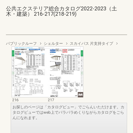
公共エクステリア総合カタログ2022-2023（土
木・建築） 216-217(218-219)
パブリックルーフ
シェルター
スカイパス 片支持タイプ
216
217
お探しのページは「カタログビュー」でごらんいただけます。カ
タログビューではweb上でパラパラめくりながらカタログをごら
んになれます。