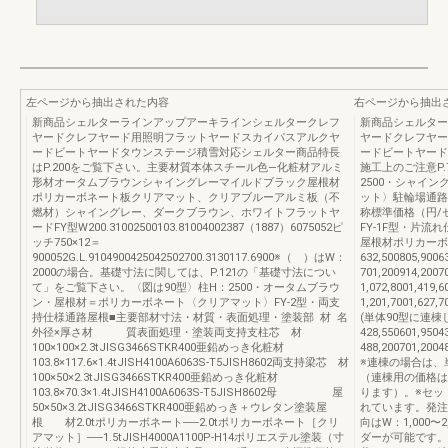
左ページから抽出された内容
右ページから抽出
新商品シェルターラインアップアーキラインシェルタークレフ
新商品シェルター
ヤードクレフヤード用照明フラットヤードスカイパスアルクヤ
ヤードクレフヤー
ードビートヤードタウンステージ積雪対応シェルター商品特長
ードビートヤード
はP.200をご覧下さい。主要材質本体スチール色―化粧材アルミ
施工上のご注意P.7
形材オータムブラウンシャイングレーマイルドブラック屋根材
2500・シャイ
ポリカーボネート板クリアマット、クリアブルーアルミ板（不
ット〉駐輪場通
燃材）シャイングレー、ダークブラウン、ホワイトフラットヤ
称標準価格（円/セ
ードFY型W200.31002500103.81004002387（1887）6075052ピ
FY-1F型・片
ッチ750×12＝
屋根材ポリカーボネ
900052G.L.9104900425042502700.3130117.6900※（ ）はW：
632,500805,9006
2000の場合。基礎寸法に関しては、P.121の「基礎寸法につい
701,200914,200
て」をご覧下さい。〈図は90型〉柱H：2500・オータムブラウ
1,072,8001,419,
ン・屋根材＝ポリカーボネート〈クリアマット〉FY-2型・両支
1,201,7001,627,
持仕様通路屋根■主要部材寸法・材質・表面処理・塗装部 材 名
(単体90型に連棟し
外径×厚さ材 質表面処理・塗装両支持支柱芯 材
428,550601,9504
100×100×2.3tJISG3466STKR400亜鉛めっき化粧材
488,200701,20
103.8×117.6×1.4tJISH4100A6063S-T5JISH8602両支持梁芯 材
※連棟の場合は、
100×50×2.3tJISG3466STKR400亜鉛めっき化粧材
（連棟用の価格は
103.8×70.3×1.4tJISH4100A6063S-T5JISH8602母 屋
ります）。※セッ
50×50×3.2tJISG3466STKR400亜鉛めっき＋ウレタン塗装屋
れています。発注
根 材2.0tポリカーボネート──2.0tポリカーボネート［クリ
向はW：1,000
アマット］──1.5tJISH4000A1100P-H14ポリエステル塗装（寸
ダーが可能です。