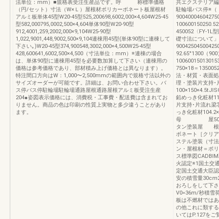
法単位：mm）■規格表受注生産品です。呼 称標準価格
共エクステリア編（別
（円/セット）寸法（W×Ｌ）屋根材ポリカーボネート板屋根材
駐輪場バス停※（
アルミ板単体45型W20-45型525,200698,6002,000×4,604W25-45
90040004604275
型582,000795,0002,500×4,604単体90型W20-90型
100600150250.
912,4001,259,2002,000×9,104W25-90型
450052〈FY-
1,022,9001,448,9002,500×9,104連棟用45型(単体90型に連棟して
礎寸法について」
下さい｡)W20-45型374,900548,3002,000×4,500W25-45型
90042504500425
428,600641,6002,500×4,500（寸法単位：mm）※連棟の場合
92.65°1300（90
は、単体90型に連棟用45型を必要数加算して下さい（連棟用の
1006001501301
価格は参考価格であり、部材積み上げ価格とは異なります）。
750×18＝1350
特注間口方向はW：1,000〜2,500mmの範囲内で規格寸法以外の
法・材質・表面
サイズオーダーが可能です。詳細は、お問い合わせ下さい。バ
理・塗装片支持･
ス停バス停駐輪場駐輪場通路屋根通路屋根アルミ板受注生産
100×150×4.5t
204●姿図表示価格には、消費税・工事費・配送費は含まれてお
鉛めっき化粧材117.6×
りません。商品の色は印刷の性質上実物と多少違うことがあり
片支持･片流れ梁芯 材
ます。
っき化粧材104.2×12
母 屋50×50×
タン塗装屋 根 
ボネート［クリアマット
ステル塗装（寸法
ン・屋根材＝ポリ
ス標準図CADBI
火認定※1国土交通
定国土交通大臣認定N
安の積雪量30c
おろしをして下さ
V0=36m/秒積雪
板は不燃材ではあ
の他これに類する
いてはP.127をご