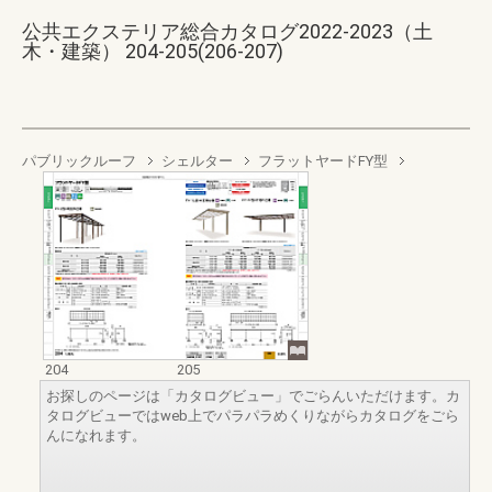
公共エクステリア総合カタログ2022-2023（土
木・建築） 204-205(206-207)
パブリックルーフ
シェルター
フラットヤードFY型
204
205
お探しのページは「カタログビュー」でごらんいただけます。カ
タログビューではweb上でパラパラめくりながらカタログをごら
んになれます。