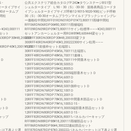
5・
公共エクステリア総合カタログP.242■タウンステージBS1型
ルタータイプサイ
シェルタータイプ L:90・30（S）-30-30 規格表商品コードタ
5-30オータムブ
イプシェルタータイプサイズ呼称12-9015-9020-90柱ピッチ呼称
間柱
30（S）-30-30オータムブラウンマイルドブラックシャイングレ
ー価格柱中間柱RFF01RDN01RDP01¥73,800111雨樋中間柱
RFF06RDN06RDP06¥80,300111雨樋端柱
243,000111
RFF09RDN09RDP09¥73,800111サイン柱標準———¥243,000111
梁セット
セットアンカーシェルター用RGW89¥8,600444梁セット
30RDP30¥48,200222
300RFF30RDN30RDP30¥48,200333梁フタ
300RFF40RDN40RDP40¥3,200222300サイン柱用———
0RDP40¥3,200111300
¥3,200111前後枠セット右端部Ｌ
30RFF45RDN45RDP45¥56,700111左端部Ｌ
30RFF48RDN48RDP48¥56,700111連棟Ｌ
トＤ
30RFF51RDN51RDP51¥56,700111中間垂木セットＤ
12RFF54RDN54RDP54¥38,5005Ｄ
15RFF55RDN55RDP55¥42,8005Ｄ
Ｄ
20RFF56RDN56RDP56¥48,2005端部垂木セットＤ
12RFF57RDN57RDP57¥54,6001Ｄ
15RFF58RDN58RDP58¥59,9001Ｄ
20RFF59RDN59RDP59¥68,5001側枠セットＤ
12RFF76RDN76RDP76¥32,1001Ｄ
15RFF77RDN77RDP77¥33,2001Ｄ
セットＤ
20RFF78RDN78RDP78¥35,3001中間垂木部品セットＤ
12RFF79RDN79RDP79¥16,1005Ｄ15・
セットＤ
20RFF81RDN81RDP81¥19,30055端部垂木部品セットＤ
12RFF80RDN80RDP80¥24,6001Ｄ15・
キャップ
20RFF82RDN82RDP82¥26,80011パネルカバーキャップ
RFF88RDN88RDP88¥18,200111雨樋部品セット
RFF86RDN86RDP86¥4,300222連結部品セット
セットは下表より選
RFF87RDN87RDP87¥3,200222パネルカバーセットは下表より選