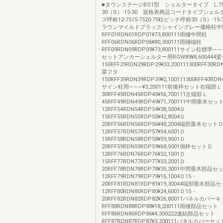
■タウンステージBS1型 シェルタータイプ L:7
30（S）-15-30 規格表商品コードタイプシェ
ズ呼称12-7515-7520-75柱ピッチ呼称30（S）-1
ラウンマイルドブラックシャイングレー価格柱中
RFF01RDN01RDP01¥73,800111雨樋中間柱
RFF06RDN06RDP06¥80,300111雨樋端柱
RFF09RDN09RDP09¥73,800111サイン柱標準———¥
セットアンカーシェルター用RGW89¥8,600444
150RFF29RDN29RDP29¥33,200111300RFF30RDN
梁フタ
150RFF39RDN39RDP39¥2,100111300RFF40RDN4
サイン柱用———¥3,200111前後枠セット右端部Ｌ
30RFF45RDN45RDP45¥56,700111左端部Ｌ
45RFF49RDN49RDP49¥71,700111中間垂木セッ
12RFF54RDN54RDP54¥38,5004Ｄ
15RFF55RDN55RDP55¥42,8004Ｄ
20RFF56RDN56RDP56¥48,2004端部垂木セット
12RFF57RDN57RDP57¥54,6001Ｄ
15RFF58RDN58RDP58¥59,9001Ｄ
20RFF59RDN59RDP59¥68,5001側枠セットＤ
12RFF76RDN76RDP76¥32,1001Ｄ
15RFF77RDN77RDP77¥33,2001Ｄ
20RFF78RDN78RDP78¥35,3001中間垂木部品
12RFF79RDN79RDP79¥16,1004Ｄ15・
20RFF81RDN81RDP81¥19,30044端部垂木部品
12RFF80RDN80RDP80¥24,6001Ｄ15・
20RFF82RDN82RDP82¥26,80011パネルカバー
RFF88RDN88RDP88¥18,200111雨樋部品セット
RFF86RDN86RDP86¥4,300222連結部品セット
RFF87RDN87RDP87¥3,200111パネルカバー