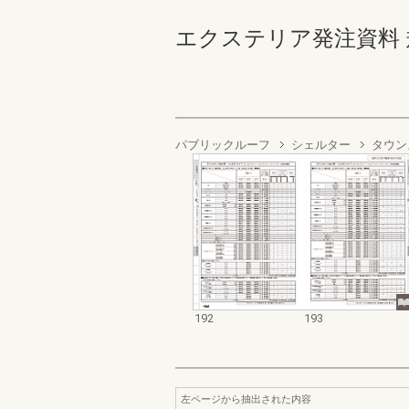
エクステリア発注資料 規格
パブリックルーフ
シェルター
タウン
192
193
左ページから抽出された内容