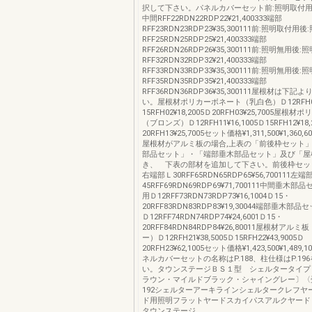
択して下さい。パネルカバーセット前:照明取付用
中間RFF22RDN22RDP22¥21,400333端部
RFF23RDN23RDP23¥35,300111前:照明取付
RFF25RDN25RDP25¥21,400333端部
RFF26RDN26RDP26¥35,300111前:照明無用
RFF32RDN32RDP32¥21,400333端部
RFF33RDN33RDP33¥35,300111前:照明無用後
RFF35RDN35RDP35¥21,400333端部
RFF36RDN36RDP36¥35,300111屋根材は下
い。屋根材ポリカーボネート（乳白色）Ｄ12RFH01¥
15RFH02¥18,2005Ｄ20RFH03¥25,7005屋根
（ブロンズ）Ｄ12RFH11¥16,1005Ｄ15RFH12¥18,
20RFH13¥25,7005セット価格¥1,311,500¥1,360,600
屋根材がアルミ板の場合,上表の「前後枠セット
部品セット」・「端部垂木部品セット」及び「屋
き、 下表の部材を追加して下さい。前後枠セッ
右端部Ｌ30RFF65RDN65RDP65¥56,700111左端
45RFF69RDN69RDP69¥71,700111中間垂木
用Ｄ12RFF73RDN73RDP73¥16,1004Ｄ15・
20RFF83RDN83RDP83¥19,30044端部垂木
Ｄ12RFF74RDN74RDP74¥24,6001Ｄ15・
20RFF84RDN84RDP84¥26,80011屋根材ア
ー）Ｄ12RFH21¥38,5005Ｄ15RFH22¥43,9005Ｄ
20RFH23¥62,1005セット価格¥1,423,500¥1,489,10
ネルカバーセットの名称はP.188、柱仕様はP.19
い。タウンステージＢＳ１型 シェルタータイプ
ラウン・マイルドブラック・シャイングレー〕〈
192シェルターアーキラインシェルタークレフヤ
ド用照明フラットヤードスカイパスアルクヤード
タウンステージ