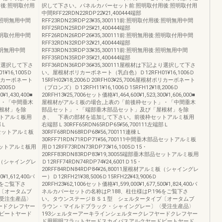
後:照明取付用
択して下さい。パネルカバーセット前:照明取付用後:照明取付用
中間RFF22RDN22RDP22¥21,400444端部
用後:照明無用中間
RFF23RDN23RDP23¥35,300111前:照明取付用後:照明無用中間
RFF25RDN25RDP25¥21,400444端部
後:照明取付用中間
RFF26RDN26RDP26¥35,300111前:照明無用後:照明取付用中間
RFF32RDN32RDP32¥21,400444端部
:照明無用中間
RFF33RDN33RDP33¥35,300111前:照明無用後:照明無用中間
RFF35RDN35RDP35¥21,400444端部
記より選択して下さ
RFF36RDN36RDP36¥35,300111屋根材は下記より選択して下さ
16,1005Ｄ
い。屋根材ポリカーボネート（乳白色）Ｄ12RFH01¥16,1006Ｄ
材ポリカーボネート
15RFH02¥18,2006Ｄ20RFH03¥25,7006屋根材ポリカーボネート
2005Ｄ
（ブロンズ）Ｄ12RFH11¥16,1006Ｄ15RFH12¥18,2006Ｄ
¥1,430,400■
20RFH13¥25,7006セット価格¥1,464,600¥1,523,300¥1,606,000■
」・「中間垂木
屋根材がアルミ板の場合,上表の「前後枠セット」・「中間垂木
根材」を除
部品セット」・「端部垂木部品セット」及び「屋根材」を除
トアルミ板用
き、 下表の部材を追加して下さい。前後枠セットアルミ板用
部Ｌ
右端部Ｌ30RFF65RDN65RDP65¥56,700111左端部Ｌ
部品セットアルミ板
30RFF68RDN68RDP68¥56,700111連棟Ｌ
30RFF71RDN71RDP71¥56,700111中間垂木部品セットアルミ板
部品セットアルミ板用
用Ｄ12RFF73RDN73RDP73¥16,1005Ｄ15・
20RFF83RDN83RDP83¥19,30055端部垂木部品セットアルミ板用
ルミ板（シャイングレ
Ｄ12RFF74RDN74RDP74¥24,6001Ｄ15・
20RFF84RDN84RDP84¥26,80011屋根材アルミ板（シャイングレ
0¥1,612,400パ
ー）Ｄ12RFH21¥38,5006Ｄ15RFH22¥43,9006Ｄ
6をご覧下さ
20RFH23¥62,1006セット価格¥1,599,000¥1,677,500¥1,824,400パ
〔オータムブ
ネルカバーセットの名称はP.188、柱仕様はP.196をご覧下さ
受注生産品〉
い。タウンステージＢＳ１型 シェルタータイプ〔オータムブ
ードクレフヤー
ラウン・マイルドブラック・シャイングレー〕〈受注生産品〉
ビートヤード
193シェルターアーキラインシェルタークレフヤードクレフヤー
ド用照明フラットヤードスカイパスアルクヤードビートヤード