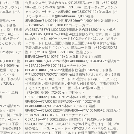
 格L：42型
公共エクステリア総合カタログP.236商品コード価 格30-42型
オータムブラウンシ
30-72型30-（72+30）型30-（72+30×n）型オータムブラウンシ
+2n本体A（ポリ
ャイングレー柱セットA8PAB01■■¥23,50079119+2n本体A（ポ
リカーボネート）単独8PAB04■■¥57,8002端部
22n端部カバー
8PAB05■■¥51,400444中間8PAB06■■¥44,9004464+2n端部カバ
14セット価格
ーAVGB85VFB85¥10,7001111コーナーカバー
示します。例）3連棟
AVGB87VFB87¥11,8002222使用部材数合計162024セット価格
です。■ビート
¥494,000¥631,000¥767,800注 ◦nは連棟数を示します。例）3連棟
ト）価格表サイ
の場合、n＝3。■ビートヤードBY-2型サイドパネルＡ（ポリカ
てください。商
－ボネート）仕様三面囲い価格表三面囲いAを取り付ける場合、
L：
下表の部材を加えてください。商品コード価 格30-42型30-72
75+2n本体B（ア
型30-（72+30）型30-（72+30×n）型柱セット
B8PAB02■■¥16,10079119+2n本体B（アルミ）端部
9,6001111使
8PAB07■■¥69,6002224中間8PAB08■■¥47,1004686+2n端部カバ
49,900注 ◦n
ーB8PAB09■■¥9,6001111コーナーカバー
◦数量・セット
B8PAB11■■¥10,7002222使用部材数合計162024セット価格
イドパネル
¥471,300¥597,700¥724,100注 ◦nは連棟数を示します。例）3連棟
場合、下表の部
の場合、n＝3。■ビートヤードBY-2型サイドパネルB（アルミ）
：72型L：
仕様三面囲い価格表三面囲いBを取り付ける場合、下表の部材を
加えてください。商品コード価 格30-42型30-72型30-
ーボネート）単独
（72+30）型30-（72+30×n）型柱セット
間
C8PAB03■■¥23,50079119+2n本体A（ポリカーボネート）単独
8PAB04■■¥57,8001端部8PAB05■■¥51,400224中間
242+2n端部カバ
8PAB06■■¥44,9002232+n本体B（アルミ）端部
17セット価格
8PAB07■■¥69,6002222中間8PAB08■■¥47,1004686+2n端部カバ
示します。例）3連棟
ーC8PAB10■■¥10,7001111コーナーカバー
です。■ビート
C8PAB12■■¥11,8002222使用部材数合計192429セット価格
ボネート＋下段：
¥674,000¥860,200¥1,046,300注 ◦nは連棟数を示します。例）3連
、下表の部材を
棟の場合、n＝3。■ビートヤードBY-2型サイドパネルC（上段：
り下記のアルフ
ポリカーボネート＋下段：アルミ）仕様三面囲い価格表三面囲