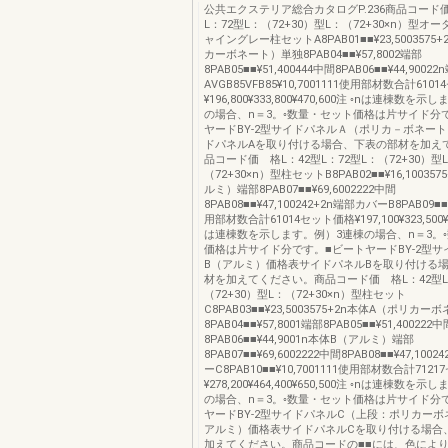
公共エクステリア総合カタログP.236商品コード価
L：72型L：（72+30）型L：（72+30×n）型
ャイングレー柱セットA8PAB01■■¥23,5003575
カーボネート）単独8PAB04■■¥57,8002端部
8PAB05■■¥51,400444中間8PAB06■■¥44,900
AVGB85VFB85¥10,7001111使用部材数合計610
¥196,800¥333,800¥470,600注 ◦nは連棟数を
の場合、n＝3。◦数量・セット価格は片サイド分
ヤードBY-2型サイドパネルＡ（ポリカ－ボネー
ドパネルAを取り付ける場合、下表の部材を加え
品コード価 格L：42型L：72型L：（72+30）型
（72+30×n）型柱セットB8PAB02■■¥16,10035
ルミ）端部8PAB07■■¥69,6002222中間
8PAB08■■¥47,100242+2n端部カバーB8PAB09■■¥
用部材数合計61014セット価格¥197,100¥323,500¥4
は連棟数を示します。例）3連棟の場合、n＝3。
価格は片サイド分です。■ビートヤードBY-2型サ
B（アルミ）価格表サイドパネルBを取り付ける
材を加えてください。商品コード価 格L：42型L
（72+30）型L：（72+30×n）型柱セット
C8PAB03■■¥23,5003575+2n本体A（ポリカ
8PAB04■■¥57,8001端部8PAB05■■¥51,400222中
8PAB06■■¥44,9001n本体B（アルミ）端部
8PAB07■■¥69,6002222中間8PAB08■■¥47,100
ーC8PAB10■■¥10,7001111使用部材数合計712
¥278,200¥464,400¥650,500注 ◦nは連棟数を
の場合、n＝3。◦数量・セット価格は片サイド分
ヤードBY-2型サイドパネルC（上段：ポリカー
アルミ）価格表サイドパネルCを取り付ける場合
加えてください。商品コードの■■には、色によ