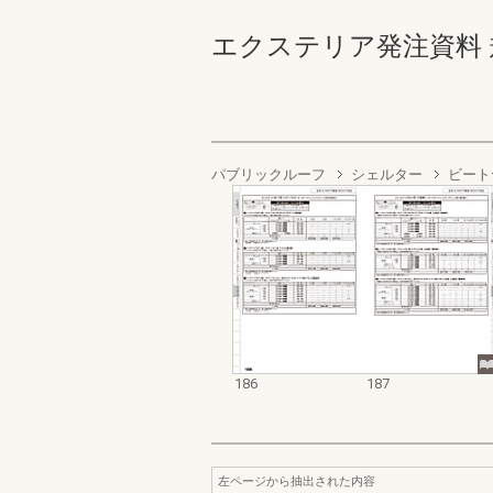
エクステリア発注資料 規格
パブリックルーフ
シェルター
ビート
186
187
左ページから抽出された内容