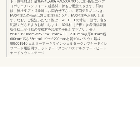
ト（屋根材込）価格¥745,600¥769,500¥793,500注 ◦折板にペフ
（ポリエチレンフォーム断熱材）付もご用意できます。詳細
は、弊社支店・営業所にお問合せ下さい。窓口受注品につき、
FAX発注この商品は窓口受注品につき、FAX発注をお願いしま
す。なお、ご発注いただく際は、W・H・Lの寸法、割付、色を
明記くださるようお願いします。屋根材（折板）参考価格表折
板仕様上記仕様の屋根材を現場で手配して下さい。長さ
W20：1910mmW25：2410mmW30：2910mm板厚0.8mm幅
600mm高さ88mm山ピッチ200mm材質ガルバリウム鋼板
88600184シェルターアーキラインシェルタークレフヤードクレ
フヤード用照明フラットヤードスカイパスアルクヤードビート
ヤードタウンステージ