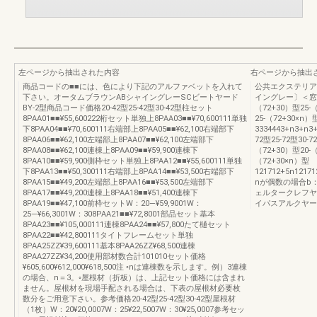
左ページから抽出された内容
右ページから抽出
商品コードの■■には、色により下記のアルファベットを入れて
公共エクステリア
下さい。オータムブラウンABシャイングレーSCビートヤード
イングレー〕＜窓口受注
BY-2型商品コード価格20-42型25-42型30-42型柱セット
（72+30）型25-（
8PAA01■■¥55,600222桁セット単独上8PAA03■■¥70,600111単独
25-（72+30×n）
下8PAA04■■¥70,600111右端部上8PAA05■■¥62,100右端部下
3334443+n3+n3+
8PAA06■■¥62,100左端部上8PAA07■■¥62,100左端部下
72型25-72型30-
8PAA08■■¥62,100連棟上8PAA09■■¥59,900連棟下
（72+30）型20-（
8PAA10■■¥59,900側枠セット単独上8PAA12■■¥55,600111単独
（72+30×n）型
下8PAA13■■¥50,300111右端部上8PAA14■■¥53,500右端部下
121712+5n121712
8PAA15■■¥49,200左端部上8PAA16■■¥53,500左端部下
nが偶数の場合b
8PAA17■■¥49,200連棟上8PAA18■■¥51,400連棟下
ェルタークレフヤ
8PAA19■■¥47,100前枠セットW：20―¥59,9001W：
イパスアルクヤー
25―¥66,3001W：308PAA21■■¥72,8001部品セット基本
8PAA23■■¥105,000111連棟8PAA24■■¥57,800たて樋セット
8PAA22■■¥42,800111タイトフレームセット単独
8PAA25ZZ¥39,600111基本8PAA26ZZ¥68,500連棟
8PAA27ZZ¥34,200使用部材数合計101010セット価格
¥605,600¥612,000¥618,500注 ◦nは連棟数を示します。例）3連棟
の場合、n＝3。◦屋根材（折板）は、上記セット価格には含まれ
ません。屋根材を現場手配される場合は、下表の屋根材必要枚
数分をご用意下さい。参考価格20-42型25-42型30-42型屋根材
（1枚）W：20¥20,0007W：25¥22,5007W：30¥25,0007参考セッ