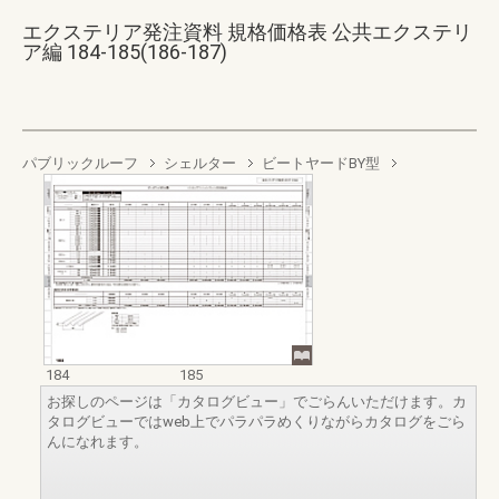
エクステリア発注資料 規格価格表 公共エクステリ
ア編 184-185(186-187)
パブリックルーフ
シェルター
ビートヤードBY型
184
185
お探しのページは「カタログビュー」でごらんいただけます。カ
タログビューではweb上でパラパラめくりながらカタログをごら
んになれます。