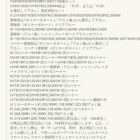
VGB58VEB58VFB58¥57,800111雨樋セット
VGB61VEB61VFB61¥22,500444柱は、「H:21」または「H:25」
を選択して下さい。両支持柱セット
H:21VGB01VEB01VFB01¥27,800666H:25VGB02VEB02VFB02¥33,200666
屋根材は｢ポリカーボネート｣､｢アルミ板｣から選択して下さい。
屋根材（ポリカーボネート）クリアブルー
W:15VHB01¥15,0009W:20VHB02¥19,3009W:25VHB03¥23,5009
屋根材（アルミ板）シャイングレーダークブラウンホワイト
W:15VTB01VUB01VVB01¥58,9009W:20VTB02VUB02VVB02¥74,9009W:25VTB03VUB
コーナー屋根材は｢ポリカーボネート｣､｢アルミ板｣から選択して
下さい。コーナー屋根材（ポリカーボネート）クリアブルー
W:15コーナーRVHB11¥19,3001W:20コーナー
RVHB12¥23,5001W:25コーナーRVHB13¥34,2001W:15コーナー
LVHB14¥19,3001W:20コーナーLVHB15¥23,5001W:25コーナー
LVHB16¥34,2001コーナー屋根材（アルミ板）シャイングレーダ
ークブラウンホワイトW:15コーナー
RVTB11VUB11VVB11¥74,9001W:20コーナー
RVTB12VUB12VVB12¥92,0001W:25コーナー
RVTB13VUB13VVB13¥133,0001W:15コーナー
LVTB21VUB21VVB21¥74,9001W:20コーナー
LVTB22VUB22VVB22¥92,0001W:25コーナー
LVTB23VUB23VVB23¥133,0001AY-2型コーナーセット価格H:21
ポリカーボネート¥1,035,900¥1,158,900¥1,323,300アルミ板
¥1,542,200¥1,796,300¥2,128,400H:25ポリカーボネート
¥1,068,300¥1,191,300¥1,355,700アルミ板
¥1,574,600¥1,828,700¥2,160,800窓口受注品につき、FAX発注こ
の商品は窓口受注品につき、FAX発注をお願いします。なお、ご
発注いただく際は、W・H・Lの寸法、割付、色を明記くださる
ようお願いします。178シェルターアーキラインシェルタークレ
フヤードクレフヤード用照明フラットヤードスカイパスアルク