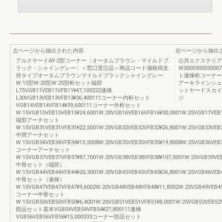
左ページから抽出された内容
右ページから抽出
アルクヤードAY-2型コーナー〔オータムブラウン・マイルドブ
公共エクステリア総
ラック・シャイングレー〕＜窓口受注品＞商品コード価格両支
W30003000
持タイプオータムブラウンマイルドブラックシャイングレー
ト連棟桁コーナー屋
W:15型W:20型W:25型桁セット端部
アーキラインシェ
L75VGB11VEB11VFB11¥47,100222連棟
ットヤードスカイ
L30VGB13VEB13VFB13¥36,400111コーナー内桁セット
ジ
VGB14VEB14VFB14¥39,600111コーナー外桁セット
W:15VGB15VEB15VEB15¥24,6001W:20VGB16VEB16VFB16¥30,0001W:25VGB17VEB1
端部アーチセット
W:15VGB31VEB31VFB31¥22,5001W:20VGB32VEB32VFB32¥26,8001W:25VGB33VEB3
中間アーチセット
W:15VGB34VEB34VFB34¥15,5008W:20VGB35VEB35VFB35¥19,8008W:25VGB36VEB3
コーナーアーチセット
W:15VGB37VEB37VFB37¥87,7001W:20VGB38VEB38VFB38¥107,0001W:25VGB39VEB
中骨セット（端部）
W:15VGB44VEB44VFB44¥20,3001W:20VGB45VEB45VFB45¥26,8001W:25VGB46VEB4
中骨セット（連棟）
W:15VGB47VEB47VFB47¥9,6002W:20VGB48VEB48VFB48¥11,8002W:25VGB49VEB49
コーナー中骨セット
W:15VGB50VEB50VFB50¥6,4001W:20VGB51VEB51VFB51¥8,0001W:25VGB52VEB52V
部品セット基本VGB54VEB54VFB54¥27,800111連棟
VGB56VEB56VFB56¥15,000333コーナー部品セット