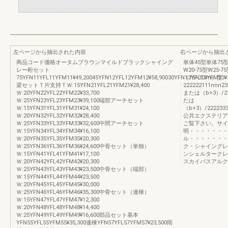
左ページから抽出された内容
右ページから抽出
商品コード価格オータムブラウンマイルドブラックシャイング
単体45型単体75型n
レー桁セット
W20-75型W25-7
75YFN11YFL11YFM11¥49,20045YFN12YFL12YFM12¥58,90030YFN13YFL13YFM13¥3
（75+30×n）型
梁セットＴ片支持ＴＷ:15YFN21YFL21YFM21¥28,400
222222111nnn2
Ｗ:20YFN22YFL22YFM22¥33,700
または（b+3）/2
Ｗ:25YFN23YFL23YFM23¥39,100端部アーチセット
たは
Ｗ:15YFN31YFL31YFM31¥24,100
（b+3）/22223333+
Ｗ:20YFN32YFL32YFM32¥28,400
公共エクステリア
Ｗ:25YFN33YFL33YFM33¥32,600中間アーチセット
ご覧下さい。サイ
Ｗ:15YFN34YFL34YFM34¥16,100
明・・・・・・・
Ｗ:20YFN35YFL35YFM35¥20,300
ル・・・・・・・
Ｗ:25YFN36YFL36YFM36¥24,600中骨セット（単独）
ク・シャイングレ
Ｗ:15YFN41YFL41YFM41¥17,100
ンシェルタークレ
Ｗ:20YFN42YFL42YFM42¥20,300
スカイパスアルク
Ｗ:25YFN43YFL43YFM43¥23,500中骨セット（端部）
Ｗ:15YFN44YFL44YFM44¥23,500
Ｗ:20YFN45YFL45YFM45¥30,000
Ｗ:25YFN46YFL46YFM46¥35,300中骨セット（連棟）
Ｗ:15YFN47YFL47YFM47¥12,300
Ｗ:20YFN48YFL48YFM48¥14,400
Ｗ:25YFN49YFL49YFM49¥16,600部品セット基本
YFN55YFL55YFM55¥35,300連棟YFN57YFL57YFM57¥23,500雨