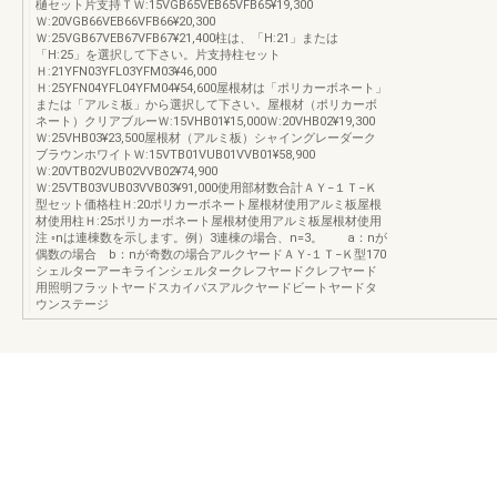
樋セット片支持ＴＷ:15VGB65VEB65VFB65¥19,300
Ｗ:20VGB66VEB66VFB66¥20,300
Ｗ:25VGB67VEB67VFB67¥21,400柱は、「H:21」または
「H:25」を選択して下さい。片支持柱セット
Ｈ:21YFN03YFL03YFM03¥46,000
Ｈ:25YFN04YFL04YFM04¥54,600屋根材は「ポリカーボネート」
または「アルミ板」から選択して下さい。屋根材（ポリカーボ
ネート）クリアブルーＷ:15VHB01¥15,000Ｗ:20VHB02¥19,300
Ｗ:25VHB03¥23,500屋根材（アルミ板）シャイングレーダーク
ブラウンホワイトＷ:15VTB01VUB01VVB01¥58,900
Ｗ:20VTB02VUB02VVB02¥74,900
Ｗ:25VTB03VUB03VVB03¥91,000使用部材数合計ＡＹ−１Ｔ−Ｋ
型セット価格柱Ｈ:20ポリカーボネート屋根材使用アルミ板屋根
材使用柱Ｈ:25ポリカーボネート屋根材使用アルミ板屋根材使用
注 ◦nは連棟数を示します。例）3連棟の場合、n=3。 a：nが
偶数の場合 b：nが奇数の場合アルクヤードＡＹ-１Ｔ−Ｋ型170
シェルターアーキラインシェルタークレフヤードクレフヤード
用照明フラットヤードスカイパスアルクヤードビートヤードタ
ウンステージ