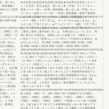
品 拾い出し
★全品受注生産品★全品受注生産品★全品受注生産品スカイパ
3）部材価格／
ス［片支持］受注生産品 拾い出し表［平地］サイドパネル＜
●単独でのご使用
直角コーナー用＞（外側）部材価格／拾い出し表［平地］サイ
内
ドパネル＜直角コーナー用＞（内側）部材価格／渡廊下屋根拾
G23C□(L)G23D□(L)G23G□(L)G20F□(L)G23E□(L)G23F□(L)G20E□(L)2211122111111111443
い出し表［平地］サイドパネル＜直線部＞部材価格／●アールコ
0度135度150度
ーナー・傾斜・十字Ｔ字には、サイドパネルはありません、あ
らかじめご了承ください。●アールコーナー・傾斜・十字Ｔ字に
U○ZNAGU○ZNAGU○ZNAGU○ZNAGU○ZNAGU○ZNAGUSAAV15EAAV15SAAV07SAAV16SAAV3
は、サイドパネルはありません、あらかじめご了承ください。
：20間口：20
ご案内ご案内ご案内●拾い出しは、片側のみになっています。両
：12間口：12
側に取付ける場合は、2倍拾い出しが必要です。※基本ユニット
イングレー１５
L:36タイプとたて延長ユニットL:29タイプを組合せる場合は、柱
５度一式セッ
は①となります。高:08高:16(08)＋(08)高:08高:16(08)＋(08)
組合せ価格は、
高:08高:16(08)＋(08)高:08高:16(08)＋(08)高:08高:16(08)＋
L」を付けてく
(08)SAPB20EAPB20SAPB21EAPB2112SAPB22EAPB2212SAPB23EAPB2
用の場合は、
段1段2段1段2段1段2段1段2段1段812697115857L:36タイプ(5ス
一式 長柱セ
パン)L:58タイプ(8スパン)L:36タイプ(5スパン)L:29タイプ(4スパ
：２５）９０度一
ン)L:58タイプ(8スパン)たて連棟ユニットたて延長ユニット基本
一式１セット
ユニット（単体ユニット）シャイングレーブラック上下２本３
ださい。合計梱
６上下２本３枚標準柱１本５８長柱２枚１本２９上下２本上下
３５度一式記
２本３枚２９５８２枚上下２本３６上下２本部材枠単体柱アル
用けた取付部
ミ板高：０８部材名称使用区分入数記号段数奥行○印はいずれか
ユニット用屋
をお選びください。合計梱包数枠連棟サイドパネル面材【選
ーナーけた・
択】ポリカ高：０８高さ（組合せ）形式価格サイドパネルアル
ニット部品箱
ミ板ポリカーボネート板
梁セットアー
SAPB40EAPB4012SAPB41EAPB4112SAPB42EAPB4212SAPB43EAPB431
０間口：２０
段２段高：08高：16 (08＋08)D:12D:17888812121212間口：
２０間口：１
12間口：23間口：20間口：20間口：17間口：12間口：23間口：
口：２３間
17間口：23間口：12間口：20間口：17直角コーナー用（外側取
１）標準柱
付）３枚３枚上下２本上下２本標準柱長柱１本１本２枚上下２
本２枚上下２本シャイングレー角部＋出入隅部＋出入隅部価格