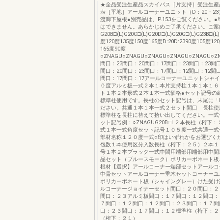
★全品受注生産品スカイパス［片支持］受注生産
表［平地］アールコーナーユニット（D：20・2
渡廊下屋根●別売品は、P.153をご覧ください。
はできません。あらかじめご了承ください。ご案
G20B□(L)G20C□(L)G20D□(L)G20G□(L)G23B□(L)
度120度135度150度165度D:20D:2390度105度12
165度90度
○ZNAGU○ZNAGU○ZNAGU○ZNAGU○ZNAGU○ZNAG
間口：23間口：20間口：17間口：23間口：23間口
間口：20間口：23間口：17間口：12間口：12間口
間口：17間口：17アールコーナーユニットシャ
０度アルミ板一式２本１本片支持柱１本１本１６
ト１本２本形式２本１本一式価格●セット記号の
標準柱使用です。長柱のセット記号は、末尾に「
ださい。共通１本１本一式２セット間口 長柱使
標準柱を長柱に替えて拾い出してください。一式
ット記号例：○ZNAGUG20B□L２本長柱（桁下
式１本一式角度セット記号１０５度一式共通一式
部材名称１２０度一式○印はいずれかをお選びく
包数１本使用区分入数長柱（桁下：２５）２本１
号１本２本ブラック一式中間用端部用端部用中間
品セット（ブルースモーク）ポリカーボネート板
根材【選択】アールコーナー端部セットアールコ
中骨セットアールコーナー垂木セットコーナーユ
ポリカーボネート板（シャイングレー）けた受け
ルコーナージョイナーセット間口：２０間口：２
間口：２３アルミ板間口：１７間口：１２間口：
７間口：１２間口：１２間口：２３間口：１７間
口：２３間口：１７間口：１２標準柱（桁下：２
（桁下：２１）