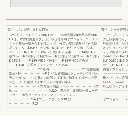
左ページから抽出された内容
右ページから抽出
12ハイブリッドルーフHBR‐HAHBR-HA商品構成■商品構成HBR-
13ハイブリッドル
HAは、本体に共通オプションや仕様専用オプション、コーディ
の仕様以外にも、
ネート商品を組み合わせることで、幅広い空間提案ができる商
駐輪場仕様 A
品です。A 本体HBR-HA-60（600N/㎡）HBR-HA-70（700N/
オプションバス
㎡）HBR-HA-150（1500N/㎡）奥行D21基本·········P.14奥行D21
テリア総合カタログ
基本·········P.17奥行D21基本·········P.20奥行D23基本·········P.15奥行
HA-60HBR-HA
D23基本·········P.18奥行D21Y合掌········P.16奥行D21Y合掌
D21D23D21D21
········P.19B 共通オプションサインパネル
H2100H2600H21
································P.21照明·····································P.21柱移動用
共通オプションサイ
部品※1······························P.21※1設置場所にグレーチングや排水
○○○○○○○○○○
升などがあり、柱を既定の位置より外側に施工する場合に必要
様オプション背面パ
です。C 駐輪場仕様オプション背面パネル
○○○○――○○○○
·································P.22背面＋側面パネル·····························P.24
所仕様コーディネ
輪止め···································P.22D 喫煙所・休憩所仕様コーデ
―――――――――
ィネート商品アーキラインスクリーンフェンス
――――――――
························P.26オブリークフェンスRE型
オプション ＋
···························P.27