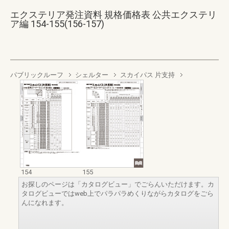
エクステリア発注資料 規格価格表 公共エクステリ
ア編 154-155(156-157)
パブリックルーフ
シェルター
スカイパス 片支持
154
155
お探しのページは「カタログビュー」でごらんいただけます。カ
タログビューではweb上でパラパラめくりながらカタログをごら
んになれます。