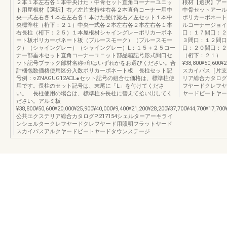
２本１本左右各１本中央けた・中骨セット直角コーナーユニッ
根材【選択】アー
ト用屋根材【選択】右／左片支持柱右各２本直角コーナー用中
中骨セットアール
央一式左右各１本左左右各１本けた受け梁右／左セット１本中
ポリカーボネート
央標準柱（桁下：２１）中央一式各２本左右各２本左右各１本
ルコーナージョイ
右長柱（桁下：２５）１本屋根材シャイングレーポリカーボネ
口：１７間口：２
ート板ポリカーボネート板（ブルースモーク）（ブルースモー
３間口：１２間口
ク）（シャイングレー）（シャイングレー）L：１５＋２５コー
口：２０間口：２
ナー部垂木セット直角コーナーユニット部品箱記号形式間口セ
（桁下：２１）
ット記号ブラック部材名称○印はいずれかをお選びください。合
¥38,800¥50,600¥2
計梱包数価格使用区分入数ポリカーボネート板 長柱セット記
スカイパス［片支
号例：○ZNAGUG12A□L●セット記号の組合せ価格は、標準柱使
リア総合カタログ
用です。長柱のセット記号は、末尾に「L」を付けてくださ
フヤードクレフヤ
い。 長柱使用の場合は、標準柱を長柱に替えて拾い出してく
ヤードビートヤー
ださい。アルミ板
¥38,800¥50,600¥20,000¥25,900¥40,000¥9,400¥21,200¥28,200¥37,700¥44,700¥17,700
公共エクステリア総合カタログP.217154シェルターアーキライ
ンシェルタークレフヤードクレフヤード用照明フラットヤード
スカイパスアルクヤードビートヤードタウンステージ