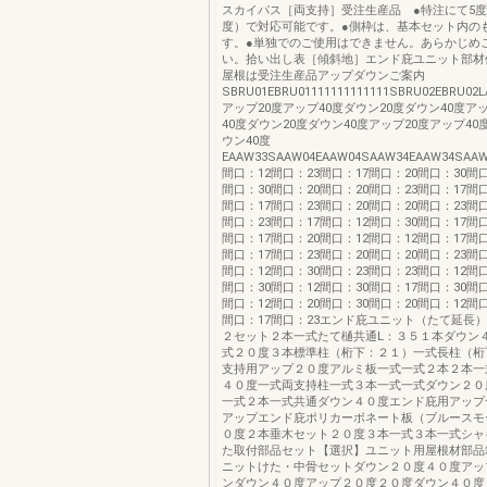
スカイパス［両支持］受注生産品 ●特注にて5度刻
度）で対応可能です。●側枠は、基本セット内の
す。●単独でのご使用はできません。あらかじめ
い。拾い出し表［傾斜地］エンド庇ユニット部材
屋根は受注生産品アップダウンご案内
SBRU01EBRU01111111111111SBRU02EBRU02
アップ20度アップ40度ダウン20度ダウン40度ア
40度ダウン20度ダウン40度アップ20度アップ40
ウン40度
EAAW33SAAW04EAAW04SAAW34EAAW34SAAW1
間口：12間口：23間口：17間口：20間口：30間口
間口：30間口：20間口：20間口：23間口：17間口
間口：17間口：23間口：20間口：20間口：23間口
間口：23間口：17間口：12間口：30間口：17間口
間口：17間口：20間口：12間口：12間口：17間口
間口：17間口：23間口：20間口：20間口：23間口
間口：12間口：30間口：23間口：23間口：12間口
間口：30間口：12間口：30間口：17間口：30間口
間口：12間口：20間口：30間口：20間口：12間口
間口：17間口：23エンド庇ユニット（たて延長
２セット２本一式たて樋共通L：３５１本ダウン
式２０度３本標準柱（桁下：２１）一式長柱（桁
支持用アップ２０度アルミ板一式一式２本２本一
４０度一式両支持柱一式３本一式一式ダウン２０
一式２本一式共通ダウン４０度エンド庇用アップ
アップエンド庇ポリカーボネート板（ブルースモ
０度２本垂木セット２０度３本一式３本一式シャ
た取付部品セット【選択】ユニット用屋根材部品
ニットけた・中骨セットダウン２０度４０度アッ
ンダウン４０度アップ２０度２０度ダウン４０度