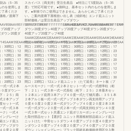
み（5∼35
スカイパス［両支持］受注生産品 ●特注にて5度刻み（5∼35
ものを使用しま
度）で対応可能です。●側枠は、基本セット内のものを使用しま
ご了承くださ
す。●単独でのご使用はできません。あらかじめご了承くださ
価格／渡廊下
い。ご案内渡廊下屋根拾い出し表［傾斜地］エンド庇ユニット
部材価格／は受注生産品アップダウン
LAAV858AAV85111111111111111111111111SAAV40EAAV4011SAAV30EAAV3011SAAV
SBRU01EBRU0111111111SBRU02EBRU02LAAV858AAV851111111111
ップ20度アップ
ダウン20度ダウン40度アップ20度アップ40度ダウン20度ダウン
度ダウン20度ダ
40度アップ20度アップ40度
SAAW22EAAW22EAAW01SAAW23EAAW23SAAW03SAAW24EAAW24SAAW
4SAAW35EAAW35EAAW14SAAW01SAAW15EAAW15SAAW05SAAW21EAAW21EAAW05EAAW0
間口：23間口：12間口：17間口：30間口：20間口：17間口：30
：30間口：12
間口：23間口：12間口：12間口：30間口：20間口：20間口：17
：17間口：12
間口：30間口：17間口：23間口：20間口：12間口：12間口：23
：12間口：30
間口：23間口：17間口：30間口：20間口：23間口：12間口：12
：30間口：17
間口：30間口：17間口：30間口：12間口：20間口：20間口：20
：23間口：20
間口：12間口：17間口：17間口：30間口：17間口：23間口：17
：20間口：30
間口：23間口：20間口：20間口：20間口：30間口：23間口：12
：23間口：17
間口：12間口：23間口：23間口：30間口：12間口：23間口：17
：30間口：12
間口：30間口：17間口：30間口：20間口：17間口：20間口：30
：20間口：23
間口：23間口：12エンド庇ユニット（たて延長）ネート板（ブ
）一式一式２本
ルースモーク）一式一式２本２セット一式一式一式標準柱（桁
４０度ダウン一
下：２１）一式３本一式一式長柱（桁下：２５）２本垂木セッ
下：２５）両
ト２本エンド庇用３本アップ４０度一式たて樋共通L：３５１本
式２本アップ
２本アルミ板一式一式一式アップ３本ダウン両支持用アップ２
度セット一式
０度４０度２０度２本一式ダウンアップ４０度２０度２本３本
一式一式３本
一式一式ダウン２０度一式２本一式一式両支持柱ダウン４０度
ーク）一式４
一式３本一式セット共通エンド庇ポリカーボシャイングレーけ
イングレーけ
た取付部品セット【選択】ユニット用屋根材部品箱エンド庇ユ
箱エンド庇ユ
ニットけた・中骨セットダウン４０度アップ２０度４０度ダウ
プアップダウ
ンダウン２０度アップ４０度２０度アップ４０度アップ２０度
４０度２０度
ダウン（シャイングレー）ブラック部材名称価格使用区分入数