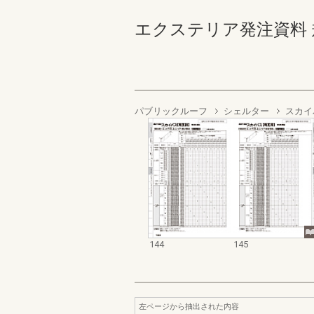
エクステリア発注資料 規格
パブリックルーフ
シェルター
スカイ
144
145
左ページから抽出された内容