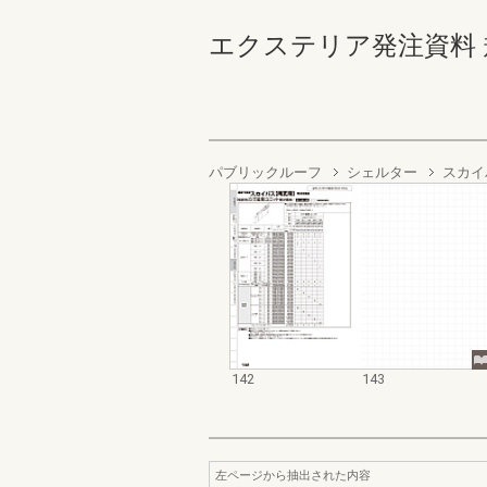
エクステリア発注資料 規格
パブリックルーフ
シェルター
スカイ
142
143
左ページから抽出された内容