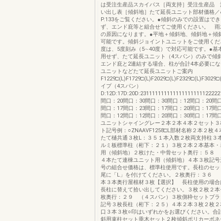
は受注生産品スカイパス［両支持］受注生産品 
い出し表［傾斜地］たて延長ユニット部材価格／
P.133をご覧ください。●傾斜のみでの設置はで
ず、エンド庇等と組合せてご使用ください。 雨
の原因になります。●平地＋傾斜地、傾斜地＋傾
可能です。傾斜ジョイントユニットをご使用くだ
度は、5度刻み（5∼40度）で対応可能です。●基
用せず、たて延長ユニット（4スパン）のみで傾
エンド庇と2連結する場合、柱が合計4本必要に
ユニットなどたて延長ユニットご案内
F1229□(L)F1729□(L)F2029□(L)F2329□(L)F3029□
イプ（4スパン）
D:12D:17D:20D:2311111111111111111111
間口：20間口：30間口：30間口：12間口：20間口
間口：17間口：23間口：17間口：20間口：17間口
間口：12間口：12間口：20間口：30間口：17間
ユニットシャイングレー２本２本４本２セット３
ト記号例：○ZNAAVF1258□L部材名称２本２枚
たて樋共通３枚L：３５１本入数２枚両支持柱３
ルミ板標準柱（桁下：２１）３枚２本２本基本・
用（傾斜地）２枚けた・中骨セット奥行：５８ 
４本たて連棟ユニット用（傾斜地）４本３枚記号
号の組合せ価格は、標準柱使用です。長柱のセッ
尾に「L」を付けてください。２枚奥行：３６ 
本３本奥行屋根材３枚【選択】 長柱使用の場合
長柱に替えて拾い出してください。３枚２枚２本
枚奥行：２９ （４スパン）３枚側枠セットブラ
記号３枚長柱（桁下：２５）４本２本３枚２枚２
口３本３枚○印はいずれかをお選びください。合
斜用束柱セット垂木セット２枚傾斜ポリカーボネ