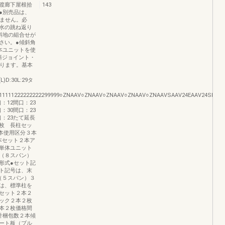
渡廊下屋根拾
143
●別売品は、
きません。必
水の跳ね返り
斜地の組合せが
さい。●傾斜角
本ユニットを使
斜ジョイント・
なります。基本
(L)D:30L:29タ
2222211111222222222299999○ZNAAV○ZNAAV○ZNAAV○ZNAAV○ZNAAVSAAV24EAAV24
：12間口：23
：30間口：23
口：23たて延長
枚 長柱セッ
４本使用区分３本
本セット２本ア
単体ユニット
（８スパン）
形式●セット記
ト記号は、末
（５スパン）３
は、標準柱を
セット２本２
ック２本２枚
本２枚価格間
計梱包数２本傾
ート板（ブル