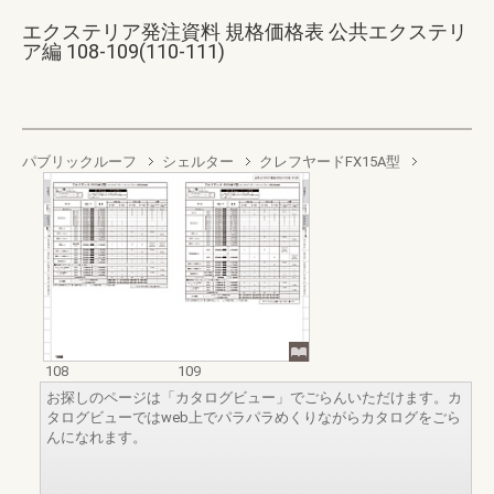
エクステリア発注資料 規格価格表 公共エクステリ
ア編 108-109(110-111)
パブリックルーフ
シェルター
クレフヤードFX15A型
108
109
お探しのページは「カタログビュー」でごらんいただけます。カ
タログビューではweb上でパラパラめくりながらカタログをごら
んになれます。