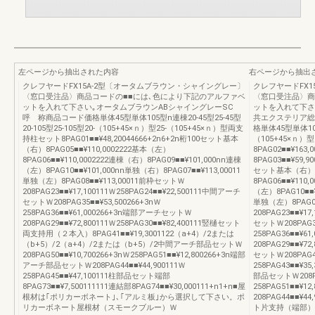
左ページから抽出された内容
右ページから抽出
クレフヤードFX15A-2型〔オータムブラウン・シャイングレー〕
クレフヤードFX
〈窓口受注品〉商品コードの■■には､色により下記のアルファベ
〈窓口受注品〉商
ットを入れて下さい｡オータムブラウンABシャイングレーSC
ットを入れて下さ
呼 称商品コード価格単体45型単体105型n連棟20-45型25-45型
共エクステリア総合
20-105型25-105型20-（105+45×ｎ）型25-（105+45×ｎ）型両支
格単体45型単体105型
持柱セット8PAG01■■¥48,20044666+2n6+2n桁100セット基本
（105+45×ｎ）
（右）8PAG05■■¥110,0002222基本（左）
8PAG02■■¥163
8PAG06■■¥110,0002222連棟（右）8PAG09■■¥101,000nn連棟
8PAG03■■¥59,9
（左）8PAG10■■¥101,000nn単独（右）8PAG07■■¥113,00011
セット基本（右）8P
単独（左）8PAG08■■¥113,00011前枠セットＷ
8PAG06■■¥110
208PAG23■■¥17,100111Ｗ258PAG24■■¥22,500111中間アーチ
（左）8PAG10■■¥
セットＷ208PAG35■■¥53,500266+3nＷ
単独（左）8PAG08
258PAG36■■¥61,000266+3n端部アーチセットＷ
208PAG23■■¥17
208PAG29■■¥72,800111Ｗ258PAG30■■¥82,400111竪樋セット
セットＷ208PAG35
両支持用（２本入）8PAG41■■¥19,3001122（a+4）/2または
258PAG36■■¥
（b+5）/2（a+4）/2または（b+5）/2中間アーチ部品セットＷ
208PAG29■■¥72
208PAG50■■¥10,700266+3nＷ258PAG51■■¥12,800266+3n端部
セットＷ208PAG4
アーチ部品セットＷ208PAG44■■¥44,900111Ｗ
258PAG43■■¥
258PAG45■■¥47,100111柱部品セット端部
部品セットＷ208PAG
8PAG73■■¥7,500111111連結部8PAG74■■¥30,000111+n1+n■屋
258PAG51■■¥
根材は｢ポリカーボネート｣､｢アルミ板｣から選択して下さい。ポ
208PAG44■■¥44
リカーボネート屋根材（スモークブルー）Ｗ
ト片支持（端部）8P