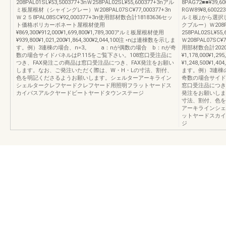
208PAL01SL¥53,500377+3nＷ258PAL02SL¥55,600377+3nアル
8PAG72■■¥39
ミ板屋根材（シャイングレー）Ｗ208PAL07SC¥77,000377+3n
RGW89¥8,600
Ｗ２５8PAL08SC¥92,000377+3n使用部材数合計18183636セッ
ルミ板｣から選択
ト価格ポリカーボネート屋根材使用
クブルー）Ｗ208PAL
¥869,300¥912,000¥1,699,800¥1,789,300アルミ板屋根材使用
258PAL02SL
¥939,800¥1,021,200¥1,864,300¥2,044,100注 ◦nは連棟数を示しま
Ｗ208PAL07SC¥7
す。例）3連棟の場合、n=3。 a：nが偶数の場合 b：nが奇
用部材数合計202
数の場合サイドパネルはP.115をご覧下さい。108窓口受注品に
¥1,178,000¥1,
つき、FAX発注この商品は窓口受注品につき、FAX発注をお願い
¥1,248,500¥1,4
します。なお、ご発注いただく際は、W・H・Lの寸法、割付、
ます。例）3連棟
色を明記くださるようお願いします。シェルターアーキライン
奇数の場合サイドパ
シェルタークレフヤードクレフヤード用照明フラットヤードス
窓口受注品につき
カイパスアルクヤードビートヤードタウンステージ
発注をお願いしま
寸法、割付、色を
アーキラインシェ
ットヤードスカイ
ジ