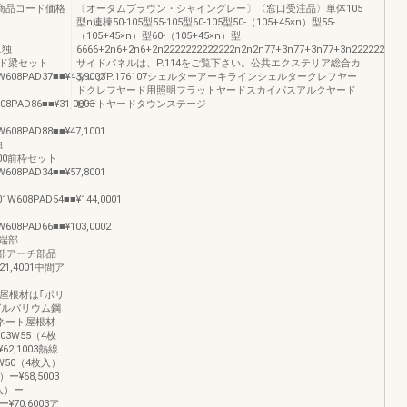
称商品コード価格
〔オータムブラウン・シャイングレー〕〈窓口受注品〉単体105
型n連棟50-105型55-105型60-105型50-（105+45×n）型55-
）
（105+45×n）型60-（105+45×n）型
単独
6666+2n6+2n6+2n2222222222222n2n2n77+3n77+3n77+3n22222211+n11+
0ワイド梁セット
サイドパネルは、P.114をご覧下さい。公共エクステリア総合カ
W608PAD37■■¥43,9003
タログP.176107シェルターアーキラインシェルタークレフヤー
ドクレフヤード用照明フラットヤードスカイパスアルクヤード
08PAD86■■¥31,0003
ビートヤードタウンステージ
W608PAD88■■¥47,1001
独
,400前枠セット
W608PAD34■■¥57,8001
01W608PAD54■■¥144,0001
W608PAD66■■¥103,0002
品端部
00端部アーチ部品
¥21,4001中間ア
002■屋根材は｢ポリ
ガルバリウム鋼
ネート屋根材
03W55（4枚
¥62,1003熱線
50（4枚入）
）ー¥68,5003
入）ー
ー¥70,6003ア