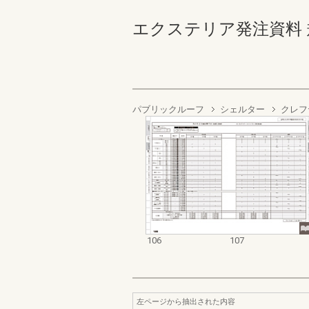
エクステリア発注資料 規格
パブリックルーフ
シェルター
クレフ
106
107
左ページから抽出された内容