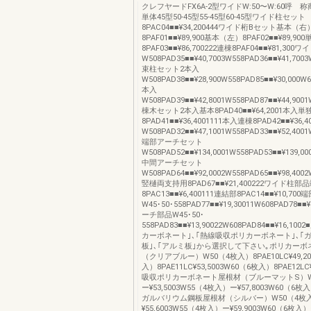
クレフヤードFX6A-2型ワイドW:50〜W:60呼 
単体45型50-45型55-45型60-45型ワイド柱セット
8PAC04■■¥34,200444ワイド桁Bセット基本（右
8PAF01■■¥89,900基本（左）8PAF02■■¥89,900
8PAF03■■¥86,700222連棟8PAF04■■¥81,30
W508PAD35■■¥40,7003W558PAD36■■¥41,7003
束柱セット2本入
W508PAD38■■¥28,900W558PAD85■■¥30,000W6
本入
W508PAD39■■¥42,8001W558PAD87■■¥44,9001
棟木セット2本入基本8PAD40■■¥64,2001本入単
8PAD41■■¥36,4001111本入連棟8PAD42■■¥36
W508PAD32■■¥47,1001W558PAD33■■¥52,4001
端部アーチセット
W508PAD52■■¥134,0001W558PAD53■■¥139,00
中間アーチセット
W508PAD64■■¥92,0002W558PAD65■■¥98,4002
竪樋両支持用8PAD67■■¥21,400222ワイド柱部
8PAC13■■¥6,400111連結部8PAC14■■¥10,7
W45･50･558PAD77■■¥19,30011W608PAD78■■
ーチ部品W45･50･
558PAD83■■¥13,90022W608PAD84■■¥16,1
カーボネート｣､｢熱線吸収ポリカーボネート｣､｢
板｣､｢アルミ板｣から選択して下さい｡ポリカーボ
（クリアブルー）W50（4枚入）8PAE10LC¥49,20
入）8PAE11LC¥53,5003W60（6枚入）8PAE12LC
吸収ポリカーボネート屋根材（ブルーマットS）W
ー¥53,5003W55（4枚入）ー¥57,8003W60（6枚入
ガルバリウム鋼板屋根材（シルバー）W50（4枚
¥55,6003W55（4枚入）ー¥59,9003W60（6枚入）