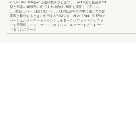
¥35,400¥46,100注●nは連棟数を示します。 ●LED渡り配線を20
型と30型の連棟部に使用する場合はL30用を使用して下さい。
LED配線カバーは柱に取り付け、LED配線をその中に通して外部
電源と接続するときに使用する部材です。8PAQ15■■LED配線カ
バーシェルターアーキラインシェルタークレフヤードクレフヤ
ード用照明フラットヤードスカイパスアルクヤードビートヤー
ドタウンステージ