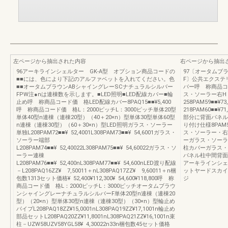
左ページから抽出された内容
右ページから抽出
96アーキラインシェルター GK-A型 オプション商品コードの
97〔オータムブ
■■には、色により下記のアルファベットを入れてください。色
F〕公共エクステ
■■オータムブラウンABシャイングレーSCナチュラルシルバー
バー呼 称商品コ
FPW注●nは連棟数を示します。■LED照明■LED配線カバー■輪
ス・ソーラー右H：21
止め呼 称商品コード価 格LED配線カバー8PAQ15■■¥5,400
258PAM59■■¥
呼 称商品コード価 格L：2000ピッチL：3000ピッチ単体20型
218PAM60■■¥7
単体40型n連棟（連棟20型）（40＋20×n）型単体30型単体60型
部分に背面パネル
n連棟（連棟30型）（60＋30×n）型LED照明ガラス・ソーラー
り付け仕様8PAM
単独L208PAM72■■¥ 52,4001L308PAM73■■¥ 54,6001ガラス・
ス・ソーラー・右側
ソーラー端部
ーガラス・ソーラー
L208PAM74■■¥ 52,40022L308PAM75■■¥ 54,60022ガラス・ソ
柱カバーガラス・ソ
ーラー連棟
パネル柱中間背面
L208PAM76■■¥ 52,400nL308PAM77■■¥ 54,600nLED渡り配線
アーキラインシェ
－L208PAQ16ZZ¥ 7,50011＋nL308PAQ17ZZ¥ 9,60011＋n梱
ットヤードスカイ
包数1313セット価格¥ 52,400¥112,300¥ 54,600¥118,800呼 称
ジ
商品コード価 格L：2000ピッチL：3000ピッチオータムブラウ
ンシャイングレーナチュラルシルバーF単体20型n連棟（連棟20
型）（20×n）型単体30型n連棟（連棟30型）（30×n）型輪止め
パイプL208PAQ18ZZ¥15,0001nL308PAQ19ZZ¥17,1001n輪止め
部品セットL208PAQ20ZZ¥11,8001nL308PAQ21ZZ¥16,1001n束
柱－UZW58UZV58YGL58¥ 4,30022n33n梱包数45セット価格