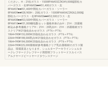
ください。H：21柱ガラス・15008PAM03ZZ¥249,000端部柱カ
バーガラス・右8PAM05■■¥51,400ガラス・左
8PAM07■■¥51,400中間柱カバーガラス・ソーラー
8PAM09■■¥28,900H：25柱ガラス・15008PAM04ZZ¥262,000端
部柱カバーガラス・右8PAM06■■¥53,500ガラス・左
8PAM08■■¥53,500中間柱カバーガラス・ソーラー
8PAM10■■¥31,000梱包数セット価格本体のみH：21H：25屋根
材込み参考価格クリアH：21H：25乳白H：21H：25屋根材ガラ
スクリアW21強化合わせガラス（PT6＋PT6）
1864×990¥155,000W25強化合わせガラス（PT6＋PT6）
2264×990¥188,000乳白W21強化合わせガラス（PT6＋PT6）
1864×990¥184,000W25強化合わせガラス（PT6＋PT6）
2264×990¥225,000屋根材参考価格クリア乳白屋根材のガラス製
品は、現場直送となります。シェルターアーキラインシェルタ
ークレフヤードクレフヤード用照明フラットヤードスカイパス
アルクヤードビートヤードタウンステージ