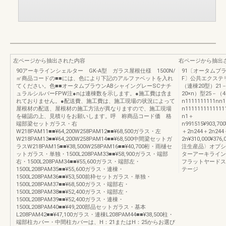
左ページから抽出された内容
右ページから抽出
90アーキラインシェルター GK-A型 ガラス屋根仕様 1500N/
91〔オータムブ
㎡商品コードの■■には、色により下記のアルファベットを入れ
F〕公共エクステリ
てください。色■■オータムブラウンABシャイングレーSCナチ
（連棟20型）21－
ュラルシルバーFPW注●nは連棟数を示します。●施工費は含ま
20×n）型25－（40
れておりません。●配送費、施工費は、施工現場の状況によって
n1111111111nn
屋根材の配送、屋根材の施工方法が異なりますので、施工現場
n111111111111
を確認の上、見積りをお願いします。呼 称商品コード価 格
n1＋
端部梁セットガラス・右
n991515¥903,700¥
W218PAM11■■¥64,200W258PAM12■■¥68,500ガラス・左
＋2n244＋2n244
W218PAM13■■¥64,200W258PAM14■■¥68,500中間梁セットガ
2n¥310,000¥376,
ラスW218PAM15■■¥38,500W258PAM16■■¥40,700桁・雨樋セ
注生産品〉オプシ
ットガラス・単独・1500L208PAM33■■¥58,900ガラス・端部
ターアーキライン
右・1500L208PAM34■■¥55,600ガラス・端部左・
フラットヤードス
1500L208PAM35■■¥55,600ガラス・連棟・
テージ
1500L208PAM36■■¥53,500前枠セットガラス・単独・
1500L208PAM37■■¥68,500ガラス・端部右・
1500L208PAM38■■¥52,400ガラス・端部左・
1500L208PAM39■■¥52,400ガラス・連棟・
1500L208PAM40■■¥49,200部品セットガラス・基本
L208PAM42■■¥47,100ガラス・連棟L208PAM44■■¥38,500柱・
端部柱カバー・中間柱カバーは、H：21またはH：25からお選び