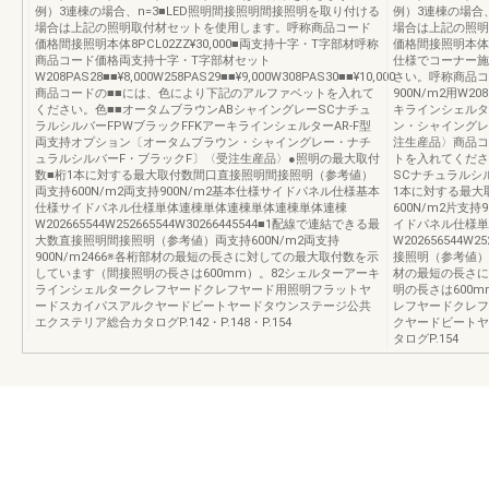
例）3連棟の場合、n=3■LED照明間接照明間接照明を取り付ける
例）3連棟の場合
場合は上記の照明取付材セットを使用します。呼称商品コード
場合は上記の照明
価格間接照明本体8PCL02ZZ¥30,000■両支持十字・T字部材呼称
価格間接照明本体8P
商品コード価格両支持十字・T字部材セット
仕様でコーナー施
W208PAS28■■¥8,000W258PAS29■■¥9,000W308PAS30■■¥10,000
さい。呼称商品コ
商品コードの■■には、色により下記のアルファベットを入れて
900N/m2用W208P
ください。色■■オータムブラウンABシャイングレーSCナチュ
キラインシェルタ
ラルシルバーFPWブラックFFKアーキラインシェルターAR-F型
ン・シャイングレ
両支持オプション〔オータムブラウン・シャイングレー・ナチ
注生産品〉商品コ
ュラルシルバーF・ブラックF〕〈受注生産品〉●照明の最大取付
トを入れてくださ
数■桁1本に対する最大取付数間口直接照明間接照明（参考値）
SCナチュラルシ
両支持600N/m2両支持900N/m2基本仕様サイドパネル仕様基本
1本に対する最大
仕様サイドパネル仕様単体連棟単体連棟単体連棟単体連棟
600N/m2片支
W202665544W252665544W30266445544■1配線で連結できる最
イドパネル仕様単
大数直接照明間接照明（参考値）両支持600N/m2両支持
W202656544
900N/m2466※各桁部材の最短の長さに対しての最大取付数を示
接照明（参考値）片支
しています（間接照明の長さは600mm）。82シェルターアーキ
材の最短の長さに
ラインシェルタークレフヤードクレフヤード用照明フラットヤ
明の長さは600
ードスカイパスアルクヤードビートヤードタウンステージ公共
レフヤードクレフ
エクステリア総合カタログP.142・P.148・P.154
クヤードビートヤ
タログP.154