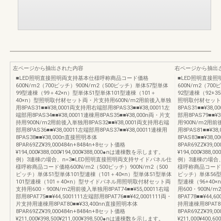
左ページから抽出された内容
右ページから抽出
■LED照明直接照明両支持基本仕様呼称商品コード価格
■LED照明直接
600N/m2（700ピッチ）900N/m2（500ピッチ）単体57型単体
600N/m2（70
99型連棟（99＋42×n）型単体51型単体101型連棟（101＋
92型連棟（92+3
40×n）型照明取付材セット両・片支持用600N/m2用前後入単独
照明取付材セット
用8PAS31■■¥38,0001両支持用右端部用8PAS33■■¥38,00011左
8PAS31■■¥38,
端部用8PAS34■■¥38,00011連棟用8PAS35■■¥38,000n両・片支
部用8PAS79■■¥3
持用900N/m2用前後入単独用8PAS32■■¥38,0001両支持用右端
用900N/m2用前
部用8PAS36■■¥38,00011左端部用8PAS37■■¥38,00011連棟用
用8PAS81■■¥38
8PAS38■■¥38,000n直接照明本体
8PAS83■■¥38
8PAR69ZZ¥39,000484n+8484n+8セット価格
8PAR69ZZ¥39,
¥194,000¥388,000¥194,000¥388,000●nは連棟数を示します。
¥194,000¥388
例）3連棟の場合、n=3■LED照明直接照明両支持サイドパネル仕
例）3連棟の場合
様呼称商品コード価格600N/m2（500ピッチ）900N/m2（500
様呼称商品コード価格
ピッチ）単体51型単体101型連棟（101＋40×n）型単体51型単体
ピッチ）単体56型
101型連棟（101＋40×n）型サイドパネル用照明取付材セット両
型連棟（96+4
支持用600・900N/m2用前後入単独用8PAT74■■¥55,00011右端
用600・900N/m
部用8PAT75■■¥44,5001111左端部用8PAT76■■¥42,0001111両・
8PAT78■■¥44,
片支持用連棟用8PAT80■■¥33,400nn直接照明本体
持用連棟用8PAT8
8PAR69ZZ¥39,000484n+8484n+8セット価格
8PAR69ZZ¥39,
¥211,000¥398,500¥211,000¥398,500●nは連棟数を示します。
¥211,000¥400