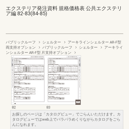
エクステリア発注資料 規格価格表 公共エクステリ
ア編 82-83(84-85)
パブリックルーフ
シェルター
アーキラインシェルター AR-F型
両支持オプション
パブリックルーフ
シェルター
アーキライ
ンシェルター AR-F型 片支持オプション
82
83
お探しのページは「カタログビュー」でごらんいただけます。カ
タログビューではweb上でパラパラめくりながらカタログをごら
んになれます。