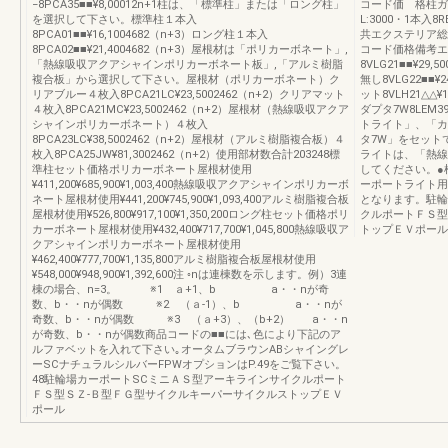
−8PCA35■■¥8,00012n+1柱は、「標準柱」または「ロング柱」
コード価 格柱ガード
を選択して下さい。標準柱１本入
L:3000・1本入8
8PCA01■■¥16,1004682（n+3）ロング柱１本入
共エクステリア総
8PCA02■■¥21,4004682（n+3）屋根材は「ポリカーボネート」,
コード価格備考エ
「熱線吸収アクアシャインポリカーボネート板」,「アルミ樹脂
8VLG21■■¥2
複合板」から選択して下さい。屋根材（ポリカーボネート）ク
無し8VLG22■■
リアブルー４枚入8PCA21LC¥23,5002462（n+2）クリアマット
ット8VLH21△△
４枚入8PCA21MC¥23,5002462（n+2）屋根材（熱線吸収アクア
ダプタ7W8LEM3
シャインポリカーボネート）４枚入
トライト」、「カ
8PCA23LC¥38,5002462（n+2）屋根材（アルミ樹脂複合板）４
タ7W」をセット
枚入8PCA25JW¥81,3002462（n+2）使用部材数合計203248標
ライトは、「熱線
準柱セット価格ポリカーボネート屋根材使用
してください。●
¥411,200¥685,900¥1,003,400熱線吸収アクアシャインポリカーボ
ーポートライト用
ネート屋根材使用¥441,200¥745,900¥1,093,400アルミ樹脂複合板
となります。駐輪
屋根材使用¥526,800¥917,100¥1,350,200ロング柱セット価格ポリ
クルポートＦＳ型
カーボネート屋根材使用¥432,400¥717,700¥1,045,800熱線吸収ア
トップＥＶポール
クアシャインポリカーボネート屋根材使用
¥462,400¥777,700¥1,135,800アルミ樹脂複合板屋根材使用
¥548,000¥948,900¥1,392,600注 ◦nは連棟数を示します。例）3連
棟の場合、n=3。 ※1 ａ+1、b a・・nが奇
数、b・・nが偶数 ※2 （ａ-1）、b a・・nが
奇数、b・・nが偶数 ※3 （ａ+3）、（b+2） a・・n
が奇数、b・・nが偶数商品コードの■■には､色により下記のア
ルファベットを入れて下さい｡オータムブラウンABシャイングレ
ーSCナチュラルシルバーFPWオプションはP.49をご覧下さい。
48駐輪場カーポートSCミニＡＳ型アーキラインサイクルポート
ＦＳ型ＳＺ‐Ｂ型ＦＧ型サイクルキーパーサイクルストップＥＶ
ポール