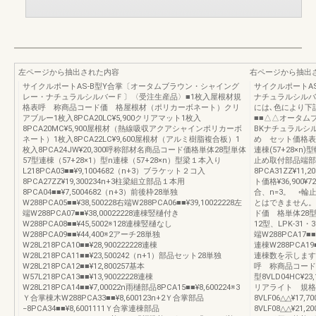
左ページから抽出された内容
右ページから抽出
サイクルポートAS-B型Y合掌〔オータムブラウン・シャイング
サイクルポートA
レー・ナチュラルシルバーＦ〕〈受注生産品〉■1枚入屋根材規
ナチュラルシルバ
格表呼 称商品コード価 格屋根材（ポリカーボネート）クリ
には､色により下
アブルー1枚入8PCA20LC¥5,900クリアマット1枚入
■■△△オータム
8PCA20MC¥5,900屋根材（熱線吸収アクアシャインポリカーボ
BKナチュラルシ
ネート）1枚入8PCA22LC¥9,600屋根材（アルミ樹脂複合板）1
め セット価格表
枚入8PCA24JW¥20,300呼称部材名商品コード価格単体28型単体
連棟(57+28×n)
57型連棟（57+28×1）型n連棟（57+28×n）型梁１本入り
止め取付部品端部用8
L218PCA03■■¥9,1004682（n+3）ブラケット２コ入
8PCA31ZZ¥11,
8PCA27ZZ¥19,300234n+3柱梁組立部品１本用
ト価格¥36,900
8PCA04■■¥7,5004682（n+3）前後枠28単独
合、n=3。 ◦
W288PCA05■■¥38,500228右端W288PCA06■■¥39,10022228左
とはできません。
端W288PCA07■■¥38,00022228連棟竪樋付き
ド価 格単体28型単
W288PCA08■■¥45,5002※128連棟竪樋なし
12型、LPK-31・3
W288PCA09■■¥44,400※2アーチ28単独
端W288PCA17■■¥
W28L218PCA10■■¥28,900222228連棟
連棟W288PCA19■
W28L218PCA11■■¥23,500242（n+1）部品セット28単独
連棟数を示します。
W28L218PCA12■■¥12,800257基本
呼 称商品コード
W57L218PCA13■■¥13,90022228連棟
型8VLD04HC¥2
W28L218PCA14■■¥7,00022n雨樋部品8PCA15■■¥8,600224※3
リアライト 規格
Ｙ合掌棟木W288PCA33■■¥8,600123n+2Ｙ合掌部品
8VLF06△△¥17,70
−8PCA34■■¥8,6001111Ｙ合掌連棟部品
8VLF08△△¥2