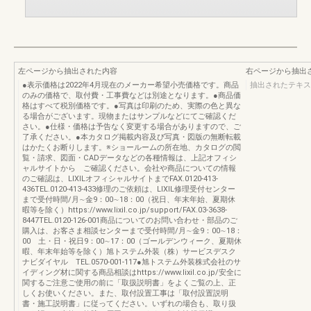
左ページから抽出された内容
右ページから抽出
●表示価格は2022年4月現在のメーカー希望小売価格です。商品
抽出されたテキス
のみの価格で、取付費・工事費などは別途となります。●商品価
格はすべて税別価格です。●写真は印刷のため、実際の色と異な
る場合がございます。現物またはサンプルなどにてご確認くだ
さい。●仕様・価格は予告なく変更する場合がありますので、ご
了承ください。●本カタログ掲載内容及び写真・図版の無断転載
はかたくお断りします。※ショールームの所在地、カタログの閲
覧・請求、図面・CADデータなどの各種情報は、上記オフィシ
ャルサイトから ご確認ください。会社や商品についての情報
のご確認は、LIXILオフィシャルサイトまでFAX.0120-413-
436TEL.0120-413-433修理のご依頼は、LIXIL修理受付センター
まで受付時間/月∼金9：00∼18：00（祝日、年末年始、夏期休
暇等を除く）https://www.lixil.co.jp/support/FAX.03-3638-
8447TEL.0120-126-001商品についてのお問い合わせ・部品のご
購入は、お客さま相談センターまで受付時間/月∼金9：00∼18：
00 土・日・祝日9：00∼17：00（ゴールデンウィーク、夏期休
暇、年末年始等を除く）旭トステム外装（株）サービスデスク
ナビダイヤル TEL.0570-001-117●旭トステム外装株式会社のサ
イディング材に関する商品相談はhttps://www.lixil.co.jp/安全に
関するご注意ご使用の前に「取扱説明書」をよくご覧の上、正
しくお使いください。また、取付設置工事は「取付設置説明
書・施工説明書」に従ってください。いずれの場合も、取り扱