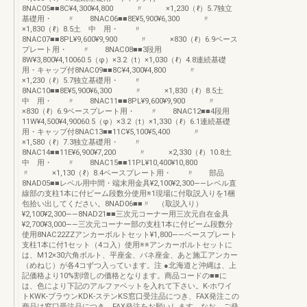
8NAC05■■8C¥4,300¥4,800 〃 ×1,230（ℓ）5.7独立
基礎用・ 〃 8NAC06■■8E¥5,900¥6,300 〃
×1,830（ℓ）8.5土 中 用・ 〃
8NAC07■■8PL¥9,600¥9,900 〃 ×830（ℓ）6.9ベース
プレート用・ 〃 8NAC08■■3段用
8W¥3,800¥4,10060.5（φ）×3.2（t）×1,030（ℓ）4.8連続基礎
用・キャップ付8NAC09■■8C¥4,300¥4,800 〃
×1,230（ℓ）5.7独立基礎用・ 〃
8NAC10■■8E¥5,900¥6,300 〃 ×1,830（ℓ）8.5土
中 用・ 〃 8NAC11■■8PL¥9,600¥9,900 〃
×830（ℓ）6.9ベースプレート用・ 〃 8NAC12■■4段用
11W¥4,500¥4,90060.5（φ）×3.2（t）×1,330（ℓ）6.1連続基礎
用・キャップ付8NAC13■■11C¥5,100¥5,400 〃
×1,580（ℓ）7.3独立基礎用・ 〃
8NAC14■■11E¥6,900¥7,200 〃 ×2,330（ℓ）10.8土
中 用・ 〃 8NAC15■■11PL¥10,400¥10,800
〃 ×1,130（ℓ）8.4ベースプレート用・ 〃 部品
8NAD05■■レベル用中間・端末用金具¥2,100¥2,300――レベル直
線部の支柱1本に付ビーム段数分使用※1現場に付取説入りを1梱
包拾い出してください。8NAD06■■〃 （取説入り）
¥2,100¥2,300――8NAD21■■三次元コーナー用三次元自在金具
¥2,700¥3,000――三次元コーナー部の支柱1本に付ビーム段数分
使用8NAC22ZZアンカーボルトセット¥1,800――ベースプレート
支柱1本に付1セット（4コ入）使用※※アンカーボルトセットに
は、M12×30六角ボルト、平座金、バネ座金、あと施工アンカー
（めねじ）が各4コずつ入っています。注 ●北海道と沖縄は、上
記価格より10%割増しの価格となります。商品コードの■■に
は、色により下記のアルファベットを入れて下さい。K-ホワイ
トKWK-ブラウンKDK-ステンKS窓口受注品につき、FAX発注この
商品は窓口受注品につき、FAX発注をお願いします。なお、ご発