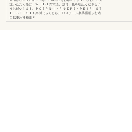
注いただく際は、W・H・Lの寸法、割付、色を明記くださるよ
うお願いします。ＰＯＳＰＮ‐Ｉ・ＰＮ‐ＥＰＥ・ＰＥＩＦＩＳＴ
Ｅ・ＳＴＩＳＴＸ楽樹（らくじゅ）TXスチール製防護柵歩行者
自転車用柵種別Ｐ