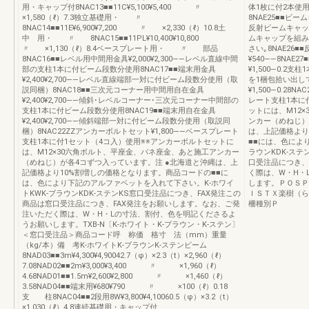
用・キャップ付8NAC13■■11C¥5,100¥5,400 〃
体1枚に付2本使用8N
×1,580（ℓ）7.3独立基礎用・ 〃
8NAE25■■ビ
8NAC14■■11E¥6,900¥7,200 〃 ×2,330（ℓ）10.8土
反射ビームキャッ
中 用・ 〃 8NAC15■■11PL¥10,400¥10,800
ムキャップを組み
〃 ×1,130（ℓ）8.4ベースプレート用・ 〃 部品
さい｡8NAE26
8NAC16■■レベル用中間用金具¥2,000¥2,300――レベル直線中間
¥540――8NAE2
部の支柱1本に付ビーム段数分使用8NAC17■■端末用金具
¥1,500―0.2
¥2,400¥2,700――レベル直線端部一対に付ビーム段数分使用（取
を1梱包拾い出して
説同梱）8NAC18■■三次元コーナー用中間用自在金具
¥1,500―0.28
¥2,400¥2,700――傾斜･レベルコーナー･三次元コーナー中間部の
レート支柱1本に
支柱1本に付ビーム段数分使用8NAC19■■端末用自在金具
ットには、M12
¥2,400¥2,700――傾斜端部一対に付ビーム段数分使用（取説同
ンカー（めねじ）
梱）8NAC22ZZアンカーボルトセット¥1,800――ベースプレート
は、上記価格より
支柱1本に付1セット（4コ入）使用※※アンカーボルトセットに
■■には、色によ
は、M12×30六角ボルト、平座金、バネ座金、あと施工アンカー
ラウンKDK-ステ
（めねじ）が各4コずつ入っています。注 ●北海道と沖縄は、上
口受注品につき、
記価格より10%割増しの価格となります。商品コードの■■に
く際は、W・H・
は、色により下記のアルファベットを入れて下さい。K-ホワイ
します。ＰＯＳＰ
トKWK-ブラウンKDK-ステンKS窓口受注品につき、FAX発注この
ＩＳＴＸ楽樹（ら
商品は窓口受注品につき、FAX発注をお願いします。なお、ご発
柵種別Ｐ
注いただく際は、W・H・Lの寸法、割付、色を明記くださるよ
うお願いします。TXB-N〔K-ホワイト・K-ブラウン・K-ステン〕
＜窓口受注品＞商品コード呼 称価 格寸 法（mm）重量
（kg/本）備 考K-ホワイトK-ブラウンK-ステンビーム
8NAD03■■3m¥4,300¥4,90042.7（φ）×2.3（t）×2,960（ℓ）
7.08NAD02■■2m¥3,000¥3,400 〃 ×1,960（ℓ）
4.68NAD01■■1.5m¥2,600¥2,800 〃 ×1,460（ℓ）
3.58NAD04■■端末用¥680¥790 〃 ×100（ℓ）0.18
支 柱8NAC04■■2段用8W¥3,800¥4,10060.5（φ）×3.2（t）
×1,030（ℓ）4.8連続基礎用・キャップ付