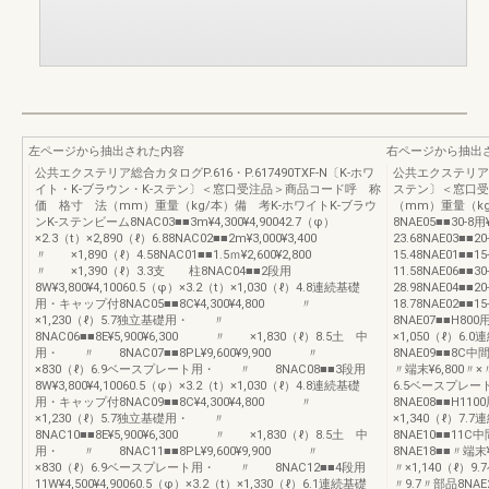
左ページから抽出された内容
右ページから抽出
公共エクステリア総合カタログP.616・P.617490TXF-N〔K-ホワ
公共エクステリア総合
イト・K-ブラウン・K-ステン〕＜窓口受注品＞商品コード呼 称
ステン〕＜窓口受
価 格寸 法（mm）重量（kg/本）備 考K-ホワイトK-ブラウ
（mm）重量（kg
ンK-ステンビーム8NAC03■■3m¥4,300¥4,90042.7（φ）
8NAE05■■30-8用
×2.3（t）×2,890（ℓ）6.88NAC02■■2m¥3,000¥3,400
23.68NAE03■■2
〃 ×1,890（ℓ）4.58NAC01■■1.5ｍ¥2,600¥2,800
15.48NAE01■■1
〃 ×1,390（ℓ）3.3支 柱8NAC04■■2段用
11.58NAE06■■3
8W¥3,800¥4,10060.5（φ）×3.2（t）×1,030（ℓ）4.8連続基礎
28.98NAE04■■2
用・キャップ付8NAC05■■8C¥4,300¥4,800 〃
18.78NAE02■■
×1,230（ℓ）5.7独立基礎用・ 〃
8NAE07■■H800
8NAC06■■8E¥5,900¥6,300 〃 ×1,830（ℓ）8.5土 中
×1,050（ℓ）6.
用・ 〃 8NAC07■■8PL¥9,600¥9,900 〃
8NAE09■■8C中間
×830（ℓ）6.9ベースプレート用・ 〃 8NAC08■■3段用
〃端末¥6,800〃×〃
8W¥3,800¥4,10060.5（φ）×3.2（t）×1,030（ℓ）4.8連続基礎
6.5ベースプレート用
用・キャップ付8NAC09■■8C¥4,300¥4,800 〃
8NAE08■■H110
×1,230（ℓ）5.7独立基礎用・ 〃
×1,340（ℓ）7.
8NAC10■■8E¥5,900¥6,300 〃 ×1,830（ℓ）8.5土 中
8NAE10■■11C中
用・ 〃 8NAC11■■8PL¥9,600¥9,900 〃
8NAE18■■〃端末¥
×830（ℓ）6.9ベースプレート用・ 〃 8NAC12■■4段用
〃×1,140（ℓ）9
11W¥4,500¥4,90060.5（φ）×3.2（t）×1,330（ℓ）6.1連続基礎
〃9.7〃部品8NAE