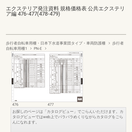
エクステリア発注資料 規格価格表 公共エクステリ
ア編 476-477(478-479)
歩行者自転車用柵・日本下水道事業団タイプ・車両防護柵
歩行者
自転車用柵1
PN-E
476
477
お探しのページは「カタログビュー」でごらんいただけます。カ
タログビューではweb上でパラパラめくりながらカタログをごら
んになれます。