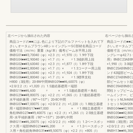
左ページから抽出された内容
右ページから抽出
商品コードの■■には､色により下記のアルファベットを入れて下
商品コードの■■
さい｡オータムブラウンABシャイングレーSC部材名商品コード
さい｡オータムブ
価格寸法（m/m）重量（kg/本）備考ビーム水平用上段
価格寸法（m/m
8NBG01■■¥3,70040（φ）×2.3（t）×1,970（l）1.9中下段
ングレーφ42.7
8NBG04■■¥2,90040（φ）×1.7（t）× 〃1.3傾斜用上段
用）8NBC23AB8N
8NBG02■■¥3,60040（φ）×2.3（t）×1,877（l）1.8中下段
×1,990（l）3
8NBG05■■¥2,80040（φ）×1.7（t）× 〃1.3コーナー用上段
8NBC25AB8NBC
8NBG03■■¥3,60040（φ）×2.3（t）×1,924（l）1.8中下段
ンド42端部ビーム
8NBG06■■¥2,80040（φ）×1.7（t）× 〃1.3標準支柱
8NBC27AB8NB
H800（3段用）20‐8W中間8NBG09■■¥6,60075（φ）
部ビームセット縦
×2.0/2.2（t）×1,020（l）1.5連続基礎用〃端部
8NBC39AB8NB
8NBG19■■¥6,600 〃 × 〃1.5連続基礎用〃角柱
間柱トップビームブラ
8NBG29■■¥8,80075（φ）×2.2（t）×1,065（l）2.1連続基礎用･
ームインナー、ビ
水平傾斜兼用（90°〜157°）20‐8C中間
トセットNLN46N
8NBG07■■¥7,00075（φ）×2.0/2.2（t）×1,220（l）1.8独立基礎
トセットNQM20N
用〃端部8NBG17■■¥7,000 〃 × 〃1.8独立基礎用〃
8NBG04■■¥2,9
角柱8NBG27■■¥9,40075（φ）×2.2（t）×1,265（l）2.5独立基礎
8NBG05■■¥2,
用･水平傾斜兼用（90°〜157°）20‐8PL中間
8NBG06■■¥2,
8NBG11■■¥6,20075（φ）×2.0/2.2（t）×800（l）1.2ベースボッ
H800（3段用）20
クス用〃端部8NBG21■■¥6,200 〃 × 〃1.2ベースボック
×2.0/2.2（t）
ス用〃角柱鋭角8NBG31■■¥8,50075（φ）×2.2（t）×805（l）
8NBH13■■¥