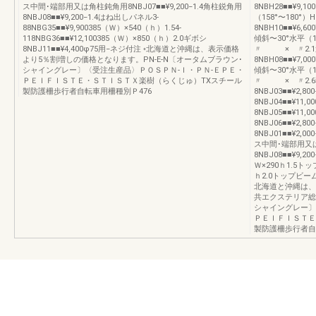
ス中間･端部用又は角柱鈍角用8NBJ07■■¥9,200−1.4角柱鋭角用
8NBH28■■¥
8NBJ08■■¥9,200−1.4はね出しパネル3-
（158°〜180°
88NBG35■■¥9,900385（Ｗ）×540（ｈ）1.54-
8NBH10■■¥6,6
118NBG36■■¥12,100385（Ｗ）×850（ｈ）2.0ギボシ
傾斜〜30°水平（1
8NBJ11■■¥4,400φ75用−ネジ付注 ◦北海道と沖縄は、表示価格
〃 × 〃2.1連
より5％割増しの価格となります。PN-E-N〔オータムブラウン･
8NBH08■■¥7,0
シャイングレー〕〈受注生産品〉ＰＯＳＰＮ‐Ｉ・ＰＮ‐ＥＰＥ・
傾斜〜30°水平（1
ＰＥＩＦＩＳＴＥ・ＳＴＩＳＴＸ楽樹（らくじゅ）TXスチール
〃 × 〃2.6
製防護柵歩行者自転車用柵種別Ｐ476
8NBJ03■■¥2
8NBJ04■■¥1
8NBJ05■■¥11
8NBJ06■■¥2,
8NBJ01■■¥2,0
ス中間･端部用又は角
8NBJ08■■¥9,20
Ｗ×290ｈ1.5トップ
ｈ2.0トップビーム用
北海道と沖縄は、
共エクステリア総合
シャイングレー〕
ＰＥＩＦＩＳＴＥ
製防護柵歩行者自