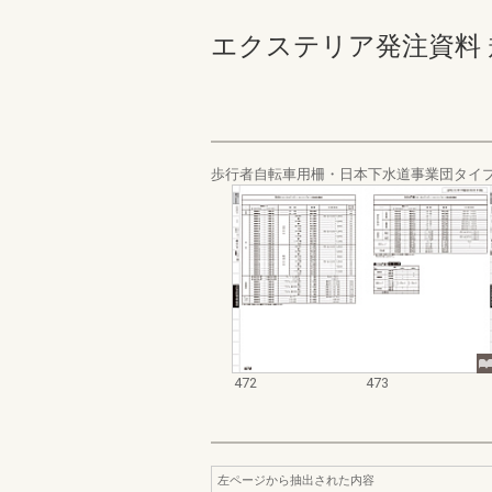
エクステリア発注資料 規格
歩行者自転車用柵・日本下水道事業団タイ
472
473
左ページから抽出された内容