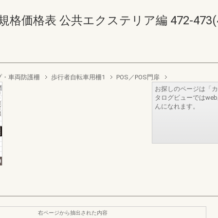
価格表 公共エクステリア編 472-473(474
プ・車両防護柵
歩行者自転車用柵1
POS／POS門扉
お探しのページは「カ
タログビューではwe
んになれます。
右ページから抽出された内容