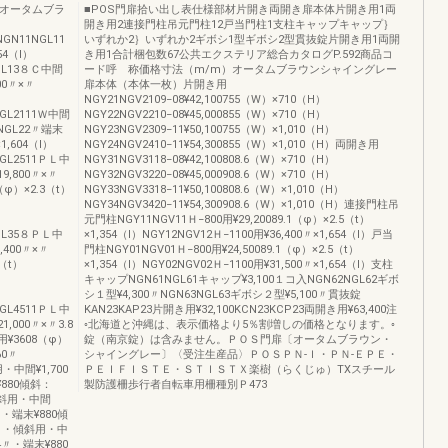
）オータムブラ
■POS門扉拾い出し表仕様部材片開き両開き扉本体片開き用1両
開き用2連接門柱吊元門柱12戸当門柱1支柱キャップキャップ｝
柱NGN11NGL11
いずれか2｝いずれか2ギボシ1型ギボシ2型貫抜錠片開き用1両開
54（l）
き用1合計梱包数67公共エクステリア総合カタログP.592商品コ
NGL13８Ｃ中間
ード呼 称価格寸法（m/m）オータムブラウンシャイングレー
400〃×〃
扉本体（本体一枚）片開き用
NGY21NGV2109−08¥42,100755（W）×710（H）
NGL2111Ｗ中間
NGY22NGV2210−08¥45,000855（W）×710（H）
22NGL22〃端末
NGY23NGV2309−11¥50,100755（W）×1,010（H）
1,604（l）
NGY24NGV2410−11¥54,300855（W）×1,010（H）両開き用
NGL2511ＰＬ中
NGY31NGV3118−08¥42,100808.6（W）×710（H）
19,800〃×〃
NGY32NGV3220−08¥45,000908.6（W）×710（H）
（φ）×2.3（t）
NGY33NGV3318−11¥50,100808.6（W）×1,010（H）
NGY34NGV3420−11¥54,300908.6（W）×1,010（H）連接門柱吊
元門柱NGY11NGV11Ｈ−800用¥29,20089.1（φ）×2.5（t）
NGL35８ＰＬ中
×1,354（l）NGY12NGV12Ｈ−1100用¥36,400〃×1,654（l）戸当
9,400〃×〃
門柱NGY01NGV01Ｈ−800用¥24,50089.1（φ）×2.5（t）
3（t）
×1,354（l）NGY02NGV02Ｈ−1100用¥31,500〃×1,654（l）支柱
キャップNGN61NGL61キャップ¥3,100１コ入NGN62NGL62ギボ
シ１型¥4,300〃NGN63NGL63ギボシ２型¥5,100〃貫抜錠
NGL4511ＰＬ中
KAN23KAP23片開き用¥32,100KCN23KCP23両開き用¥63,400注
1,000〃×〃3.8
◦北海道と沖縄は、表示価格より5％割増しの価格となります。◦
用¥3608（φ）
錠（南京錠）は含みません。ＰＯＳ門扉〔オータムブラウン・
60〃
シャイングレー〕〈受注生産品〉ＰＯＳＰＮ‐Ｉ・ＰＮ‐ＥＰＥ・
・中間¥1,700
ＰＥＩＦＩＳＴＥ・ＳＴＩＳＴＸ楽樹（らくじゅ）TXスチール
¥880傾斜：
製防護柵歩行者自転車用柵種別Ｐ473
・傾斜用・中間
6〃・端末¥880傾
ケット・傾斜用・中
54〃・端末¥880