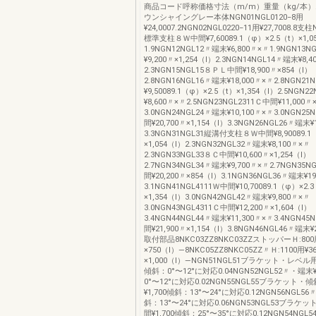
商品コード呼称価格寸法（m/m）重量（kg/本
ウンシャイングレー本体NGN01NGL0120−8用
¥24,0007.2NGN02NGL0220−11用¥27,7008.8支
標準支柱８Ｗ中間¥7,60089.1（φ）×2.5（t）×1,0
1.9NGN12NGL12〃端末¥6,800〃×〃1.9NGN13
¥9,200〃×1,254（l）2.3NGN14NGL14〃端末¥8,
2.3NGN15NGL15８ＰＬ中間¥18,900〃×854（l）
2.8NGN16NGL16〃端末¥18,000〃×〃2.8NGN21
¥9,50089.1（φ）×2.5（t）×1,354（l）2.5NGN
¥8,600〃×〃2.5NGN23NGL2311Ｃ中間¥11,000〃×
3.0NGN24NGL24〃端末¥10,100〃×〃3.0NGN25
間¥20,700〃×1,154（l）3.3NGN26NGL26〃端末¥
3.3NGN31NGL31縦溝付支柱８Ｗ中間¥8,90089.1
×1,054（l）2.3NGN32NGL32〃端末¥8,100〃×〃
2.3NGN33NGL33８Ｃ中間¥10,600〃×1,254（l）
2.7NGN34NGL34〃端末¥9,700〃×〃2.7NGN35
間¥20,200〃×854（l）3.1NGN36NGL36〃端末¥1
3.1NGN41NGL4111Ｗ中間¥10,70089.1（φ）×2.
×1,354（l）3.0NGN42NGL42〃端末¥9,800〃×〃
3.0NGN43NGL4311Ｃ中間¥12,200〃×1,604（l）
3.4NGN44NGL44〃端末¥11,300〃×〃3.4NGN45
間¥21,900〃×1,154（l）3.8NGN46NGL46〃端末¥2
取付部品8NKC03ZZ8NKC03ZZストッパーＨ:800
×750（l）—8NKC05ZZ8NKC05ZZ〃Ｈ:1100用¥3
×1,000（l）—NGN51NGL51ブラケット・レベル用
傾斜：0°〜12°に対応0.04NGN52NGL52〃・端末
0°〜12°に対応0.02NGN55NGL55ブラケット
¥1,700傾斜：13°〜24°に対応0.12NGN56NGL5
斜：13°〜24°に対応0.06NGN53NGL53ブラ
間¥1,700傾斜：25°〜35°に対応0.12NGN54NGL