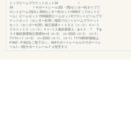
トップビームブラケットセット34 〃
34 〃サポートレール2型・3型センター柱タイプフ
ロントビーム1段G.L.800センター柱セットH800-F（フロントビ
ーム）ビームセット1990端部ビームセットRフロントビームブラ
ケットセット（センター柱用）端部フロントビームブラケット
セット（センター柱用）独立基礎ｎ＋１０２（ｎ−２）４ｎ−１
２０ｎ＋１２（ｎ−２）４ｎ−１２連続基礎上：φ４２．７ 下φ
３４連続基礎独立基礎0n+1̶（n−2）（n−2）̶22（n−1）（n−1）
1111n＋1（n−2）（n−2）̶22（n−1）（n−1）11110̶部材価格は、
P.460・P.462をご覧下さい。464サポートレールＵＤサポートレ
ール1～3型サポートレールＦＡ型手すり