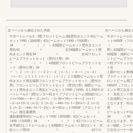
左ページから抽出された内容
右ページから抽出
サポートレール2・3型フロントビーム2段壁向きエンド42ビーム
サポートレール2
セット1990（2000用）42ビームセット1490（1500用）
ットH850F
34 〃 （ 〃 ）42端部ビームセット壁向きエンド
（ 〃 ）連続
用右42 〃 左34端部ビームセット壁
用）42端部ビー
向きエンド用右34 〃 左42フロント
42端部・傾斜ビ
ビームブラケットセット（壁付け用）34
ントビームブラケ
〃 （ 〃 ）42端部フロントビームブラケットセ
ー柱ブラケットセ
ット（壁付け用）34 〃 （
ト右 〃 左
〃 ）２（ｎ−２）――２２―−２（ｎ−１）―４――（ｎ−２）
上図のセット数
（ｎ−２）１１１１（ｎ−１）（ｎ−１）２２端部ビームセット壁
ブラケットセット
向きエンド用左端部フロントビームブラケットセット（壁付け
ロントビーム用三
用）フロントビームブラケットセット（壁付け用）端部ビーム
H850-F（フ
セット壁向きエンド用右ビームセット1990（1490）G.L.850サポ
エンド用三次元コ
ートレール2・3型センター柱タイプフロントビーム2段縦Uエン
ド・支柱エンド用
ドn+104n――4――2（n+1）―2―0n+14n――4――2（n+1）
ト左傾斜ビームセッ
―2―n+10―2（n−2）2（n−2）―44n−1n−1―20n+1―2（n−2）
となります。柱セ
2（n−2）―44n−1n−1―2センター柱セットH850F（フロントビ
用 〃 （
ーム）独立基礎用 〃 （ 〃 ）
ビームセット
連続基礎用42ビームセット1990（2000用）42ビームセット
34 〃3
1490（1500用）34 〃 （ 〃 ）42フロントビーム
応となります。サ
水平縦Uエンドビームセット42端部ビームセット縦Uエンド・支
ル∼傾斜・コー
柱エンド用34 〃 42フロ
三次元コーナー柱