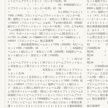
ントビームブラケットセット（センター柱用）34
セット端部フロン
〃 （ 〃 ） 42・42傾斜縦Uエン
F（フロントビーム
ドブラケットセット（センター柱用）42・34
850G.L.端部
〃 （ 〃 ） G.L.850ビームセット
ト（※1）端部ビ
1990（1490）フロントビームブラケットセット（センター柱
ット（※1）５０
用）端部ビームセット縦Uエンド・支柱エンド用センター柱セッ
――２―２――４
トH850-F（フロントビーム）上φ42、下φ34の場合42・34傾斜
２２０５―１１―
縦Uエンドブラケットセット（センター柱用）（※2）上下φ42ビ
独立基礎連続基礎
ームの場合42フロントビーム水平縦Uエンドビームセット
上：φ４２．７ 
（※1）サポートレール2・3型フロントビーム2段支柱エンド
たはS※142端部ビ
n+102（n−2）̶̶4̶̶2（n−1）̶2̶2̶0n+12（n−2）̶̶4̶̶2（n−1）̶2̶2̶柱セット
ーム用三次元コー
H850-F（フロントビーム）独立基礎用 〃 （
ラケットセット4
〃 ）連続基礎用42ビームセット1990（2000用）42ビーム
42 〃 (1
セット1490（1500用）34 〃 （ 〃 ）42端部ビ
(1500用)3
ームセット縦Uエンド・支柱エンド用（2000用）42端部ビーム
用)34 〃 
セット縦Uエンド・支柱エンド用（1500用）
用)34 〃
34 〃 （ 〃 ）42フロ
34 〃3
ントビームブラケットセット34フロントビームブラケットセッ
用)34 〃 (
ト42支柱エンド用フロントブラケットセット右
〃 (1500用)
34 〃 42支柱エンド用フロントブラケッ
セットH800-T
トセット左34 〃 支柱エンド用フロント
プビーム）三次元
ブラケットセット左支柱エンド用フロントブラケットセット右
ール2型・3型ト
フロントビームブラケットセットビームセット1990（1490）柱
ー柱ブラケットセ
セットH850-F（フロントビーム）端部ビームセット縦Uエン
プビームブラケッ
ド・支柱エンド用G.L.850サポートレール2型・3型フロントビー
部ビームセットR
ム1段サポートレール2型・3型センター柱タイプトップビーム2
ト（※1）G.L.302
段端部フロントビームブラケットセットフロントビームブラケ
プビーム）独立基
ットセットビームセット1990端部ビームセットR柱セットH800-
ム）独立基礎
F（フロントビーム）G.L.800ｎスパン当たりのセット数独立基
〃 （ 〃
礎ｎ＋１０ｎ−２２ｎ−１２０ｎ＋１ｎ−２２ｎ−１２連続基礎柱
独立基礎呼 称